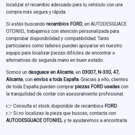
localizar el recambio adecuado para tu vehículo con una
Garantía 1 año
Consultar por whatsapp
compra más segura y rápida.
Ref:
662493
Si estás buscando
recambios FORD
, en AUTODESGUACE
OTONIEL trabajamos con atención personalizada para
40,00 €
comprobar disponibilidad y compatibilidad. Tanto
particulares como talleres pueden apoyarse en nuestro
Sin IVA, gastos de envío no incluidos.
equipo para localizar piezas difíciles de encontrar o
alternativas de segunda mano en buen estado.
Consultar por whatsapp
Somos un
desguace en Alicante
, en
03007, N-330, 47,
Alicante
, con
envíos a toda España
. Gracias a ello, clientes
de toda España pueden comprar
piezas FORD usadas
con
la tranquilidad de contar con asesoramiento profesional.
👉 Consulta el stock disponible de recambios
FORD
.
👉 Si no localizas la pieza que buscas, contacta con
AUTODESGUACE OTONIEL
y te ayudaremos a encontrarla.
MANGUETA TRASERA DERECHA