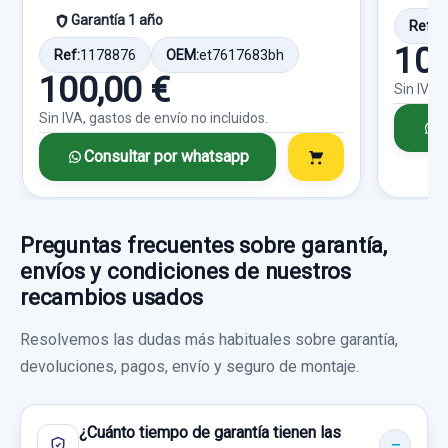
Garantía 1 año
Ref:
1
Sin IVA, gastos de envío no incluidos.
100
Ref:
1178876
OEM:
et7617683bh
100,00 €
Sin IVA,
Consultar por whatsapp
Sin IVA, gastos de envío no incluidos.
C
Consultar por whatsapp
ELEVALUNAS DELANTERO DERECHO S/R
ELEVALUNAS DELANTERO DERECHO S/R
Preguntas frecuentes sobre garantía,
usado.
envíos y condiciones de nuestros
FORD FIESTA (CCN) CHAMPIONS EDITION
recambios usados
MANGUETA DELANTERA DERECHA ABS
Garantía 1 año
MANGUETA DELANTERA DERECHA ABS
Resolvemos las dudas más habituales sobre garantía,
usado.
devoluciones, pagos, envío y seguro de montaje.
Ref:
685295
OEM:
S/R
FORD FIESTA (CCN) CHAMPIONS EDITION
30,00 €
¿Cuánto tiempo de garantía tienen las
Garantía 1 año