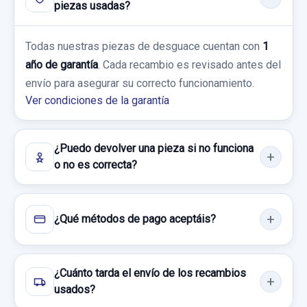
piezas usadas?
Sin IVA, gastos de envío no incluidos.
Ref:
662496
BOMBA FRENO
Todas nuestras piezas de desguace cuentan con
1
Consultar por whatsapp
60,00 €
año de garantía
. Cada recambio es revisado antes del
BOMBA FRENO usado.
Sin IVA, gastos de envío no incluidos.
envío para asegurar su correcto funcionamiento.
FORD FIESTA (CCN) CHAMPIONS EDITION
Ver condiciones de la garantía
Garantía 1 año
Consultar por whatsapp
¿Puedo devolver una pieza si no funciona
Ref:
662488
o no es correcta?
25,00 €
Sin IVA, gastos de envío no incluidos.
¿Qué métodos de pago aceptáis?
Consultar por whatsapp
¿Cuánto tarda el envío de los recambios
usados?