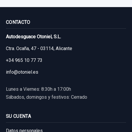
MANGUETA TRASERA DERECHA usado.
FORD FIESTA (CCN) CHAMPIONS EDITION
CONTACTO
Garantía 1 año
Autodesguace Otoniel, S.L.
Ctra. Ocaña, 47 - 03114, Alicante
Ref:
662873
PALANCA FRENO DE MANO 8V512780AKW
+34 965 10 77 73
60,00 €
PALANCA FRENO DE MANO 8V512780AKW
Sin IVA, gastos de envío no incluidos.
info@otoniel.es
usado.
FORD FIESTA (CCN) CHAMPIONS EDITION
Lunes a Viernes: 8:30h a 17:00h
Consultar por whatsapp
Sábados, domingos y festivos: Cerrado
Garantía 1 año
Ref:
663027
OEM:
8V512780AKW
SU CUENTA
19,83 €
Datos personales