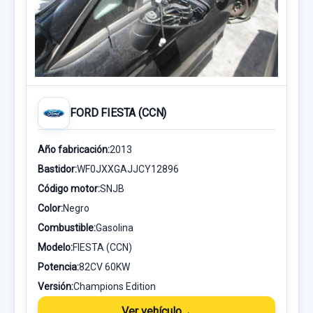
FORD FIESTA (CCN)
Año fabricación:
2013
Bastidor:
WF0JXXGAJJCY12896
Código motor:
SNJB
Color:
Negro
Combustible:
Gasolina
Modelo:
FIESTA (CCN)
Potencia:
82CV 60KW
Versión:
Champions Edition
Ver vehículo