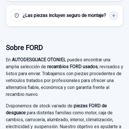
ELEVALUNAS DELANTERO IZQUIERDO
¿Las piezas incluyen seguro de montaje?
8A61A045H17AG 5P SIN MOTOR SOLO...
ELEVALUNAS DELANTERO IZQUIERDO...
usado.
MANGUETA DELANTERA IZQUIERDA ABS
Sobre FORD
FORD FIESTA (CCN) CHAMPIONS EDITION
MANGUETA DELANTERA IZQUIERDA ABS
En
AUTODESGUACE OTONIEL
puedes encontrar una
Garantía 1 año
usado.
amplia selección de
recambios FORD usados
, revisados y
FORD FIESTA (CCN) CHAMPIONS EDITION
listos para enviar. Trabajamos con piezas procedentes de
Ref:
662485
OEM:
8A61A045H17AG
vehículos tratados por profesionales para ofrecer una
Garantía 1 año
11,56 €
alternativa fiable, económica y con garantía frente al
recambio nuevo.
Sin IVA, gastos de envío no incluidos.
AMORTIGUADOR DELANTERO IZQUIERDO
Ref:
662497
Disponemos de stock variado de
piezas FORD de
AMORTIGUADOR DELANTERO IZQUIERDO
60,00 €
desguace
para distintas familias como motor, caja de
Consultar por whatsapp
usado.
cambios, carrocería, alumbrado, interior, climatización,
Sin IVA, gastos de envío no incluidos.
FORD FIESTA (CCN) CHAMPIONS EDITION
electricidad y suspensión. Nuestro objetivo es ayudarte a