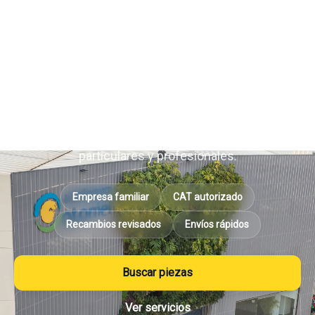
más profesional y
sostenible de entender el
desguace online
En Autodesguace Otoniel combinamos experiencia,
gestión autorizada y recambios revisados para
ofrecer un servicio rápido, fiable y adaptado a
particulares y profesionales.
Empresa familiar
CAT autorizado
Recambios revisados
Envíos rápidos
Buscar piezas
Ver servicios