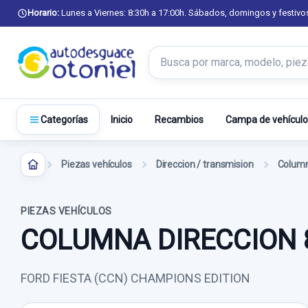
Horario:
Lunes a Viernes: 8:30h a 17:00h. Sábados, domingos y festivo
Buscar productos
Inicio
Recambios
Campa de vehículo
Categorías
Piezas vehículos
Direccion / transmision
Column
PIEZAS VEHÍCULOS
COLUMNA DIRECCION 
FORD FIESTA (CCN) CHAMPIONS EDITION