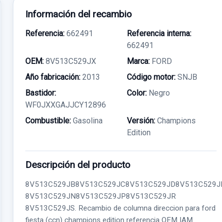
Información del recambio
Referencia:
662491
Referencia interna:
662491
OEM:
8V513C529JX
Marca:
FORD
Año fabricación:
2013
Código motor:
SNJB
Bastidor:
Color:
Negro
WF0JXXGAJJCY12896
Combustible:
Gasolina
Versión:
Champions
Edition
Descripción del producto
8V513C529JB8V513C529JC8V513C529JD8V513C529J
8V513C529JN8V513C529JP8V513C529JR
8V513C529JS. Recambio de columna direccion para ford
fiesta (ccn) champions edition referencia OEM IAM