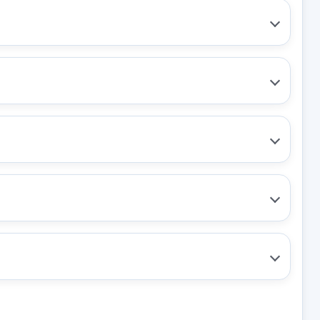
NTERO
ELEVALUNAS DELANTERO
IZQUIERDO 8A61A045H17AG 5P