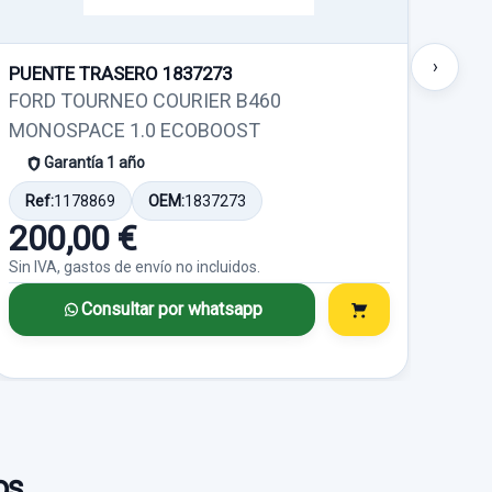
Consultar por
o no incluidos.
whatsapp
40,00 €
›
PUENTE TRASERO 1837273
PUE
Sin IVA, gastos de envío no incluidos.
206
FORD TOURNEO COURIER B460
FOR
MONOSPACE 1.0 ECOBOOST
Consultar por
MON
Garantía 1 año
whatsapp
Ref:
1178869
OEM:
1837273
Ref
200,00 €
30
Sin IVA, gastos de envío no incluidos.
Sin I
Consultar por whatsapp
os