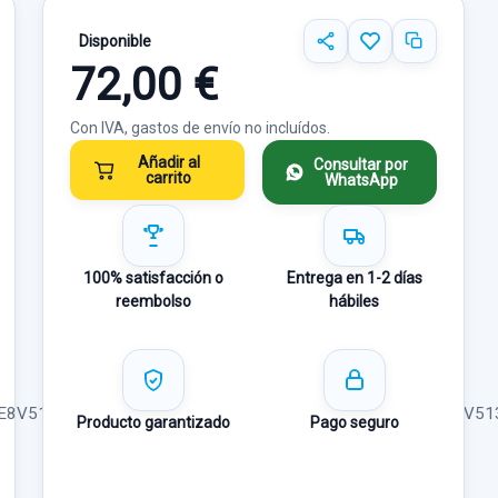
Disponible
72,00 €
Con IVA, gastos de envío no incluídos.
Añadir al
Consultar por
carrito
WhatsApp
100% satisfacción o
Entrega en 1-2 días
reembolso
hábiles
E8V513C529JH8V513C529JJ8V513C529JK8V513C529JL8V51
Producto garantizado
Pago seguro