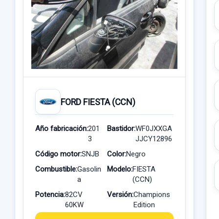
FORD FIESTA (CCN)
Año fabricación:
201
Bastidor:
WF0JXXGA
3
JJCY12896
Código motor:
SNJB
Color:
Negro
Combustible:
Gasolin
Modelo:
FIESTA
a
(CCN)
Potencia:
82CV
Versión:
Champions
60KW
Edition