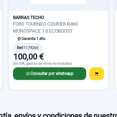
Sin IVA, gastos de envío no incluidos.
Sin IVA, gastos de enví
25,00 €
BARRAS TECHO
Sin IVA, gastos de envío no incluidos.
Consultar por
FORD TOURNEO COURIER B460
whatsapp
MONOSPACE 1.0 ECOBOOST
Consultar por
Garantía 1 año
whatsapp
Consultar por
Ref:
1179265
whatsapp
100,00 €
Sin IVA, gastos de envío no incluidos.
Consultar por whatsapp
tía, envíos y condiciones de nuestr