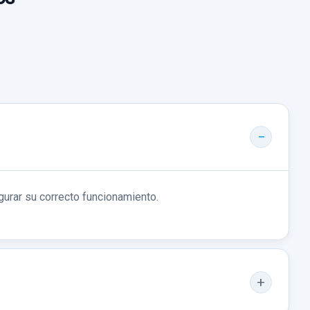
E MANO
DE MANO
0AKW usado.
N)
ION
gurar su correcto funcionamiento.
W
o no incluidos.