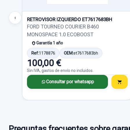
‹
RETROVISOR IZQUIERDO ET7617683BH
FORD TOURNEO COURIER B460
MONOSPACE 1.0 ECOBOOST
Garantía 1 año
Ref:
1178876
OEM:
et7617683bh
100,00 €
Sin IVA, gastos de envío no incluidos.
Consultar por whatsapp
Preguntas frecuentes sobre garan