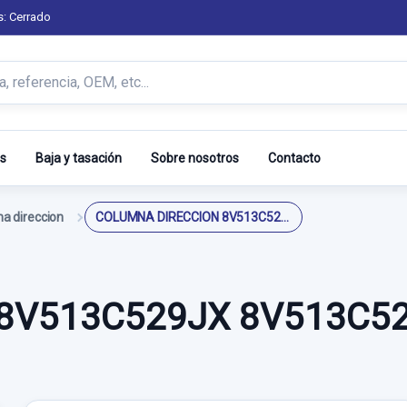
s: Cerrado
s
Baja y tasación
Sobre nosotros
Contacto
a direccion
COLUMNA DIRECCION 8V513C529JX 8V513C529JE 8V513C529JH
8V513C529JX 8V513C5