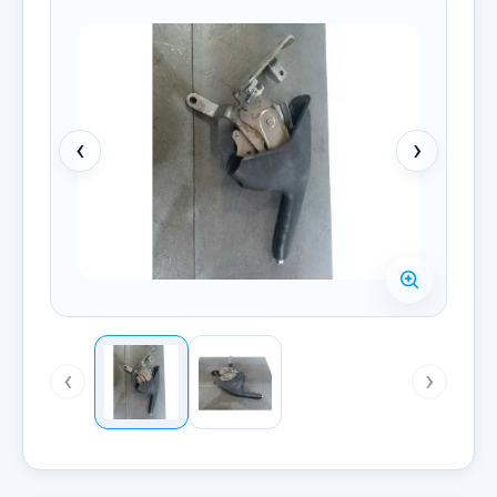
‹
›
‹
›