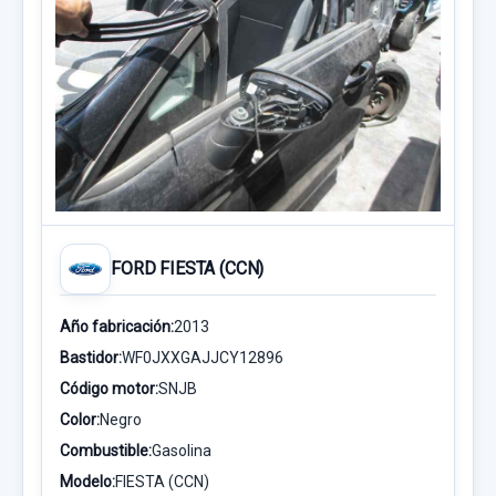
FORD FIESTA (CCN)
Año fabricación:
2013
Bastidor:
WF0JXXGAJJCY12896
Código motor:
SNJB
Color:
Negro
Combustible:
Gasolina
Modelo:
FIESTA (CCN)