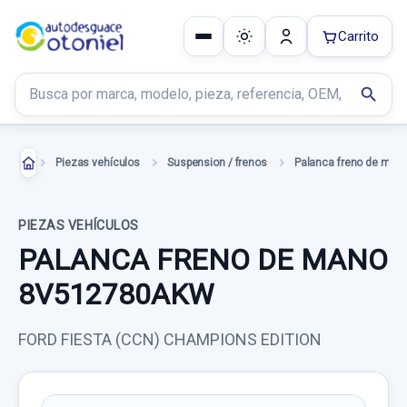
Carrito
Buscar productos
search
Piezas vehículos
Suspension / frenos
Palanca freno de man
PIEZAS VEHÍCULOS
PALANCA FRENO DE MANO
8V512780AKW
FORD FIESTA (CCN) CHAMPIONS EDITION