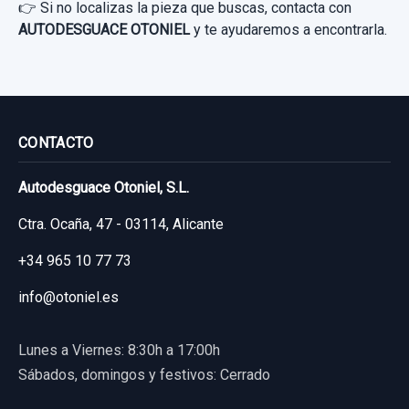
👉 Si no localizas la pieza que buscas, contacta con
AUTODESGUACE OTONIEL
y te ayudaremos a encontrarla.
MANGUETA TRASERA DERECHA
MANGUETA TRASERA DERECHA usado.
FORD FIESTA (CCN) CHAMPIONS EDITION
CONTACTO
Garantía 1 año
Autodesguace Otoniel, S.L.
Ctra. Ocaña, 47 - 03114, Alicante
Ref:
662873
AMORTIGUADOR TRASERO DERECHO
+34 965 10 77 73
60,00 €
AMORTIGUADOR TRASERO DERECHO
Sin IVA, gastos de envío no incluidos.
info@otoniel.es
usado.
FORD FIESTA (CCN) CHAMPIONS EDITION
Lunes a Viernes: 8:30h a 17:00h
Consultar por whatsapp
Sábados, domingos y festivos: Cerrado
Garantía 1 año