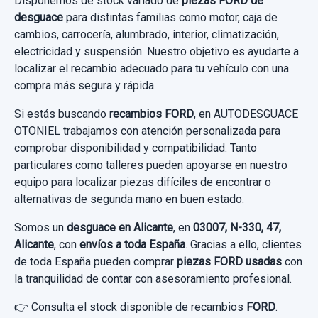
Disponemos de stock variado de
piezas FORD de
AMORTIGUADOR DELANTERO IZQUIERDO
60,00 €
desguace
para distintas familias como motor, caja de
Consultar por whatsapp
usado.
cambios, carrocería, alumbrado, interior, climatización,
Sin IVA, gastos de envío no incluidos.
FORD FIESTA (CCN) CHAMPIONS EDITION
electricidad y suspensión. Nuestro objetivo es ayudarte a
localizar el recambio adecuado para tu vehículo con una
Garantía 1 año
Consultar por whatsapp
compra más segura y rápida.
Ref:
662493
Si estás buscando
recambios FORD
, en AUTODESGUACE
OTONIEL trabajamos con atención personalizada para
40,00 €
comprobar disponibilidad y compatibilidad. Tanto
particulares como talleres pueden apoyarse en nuestro
Sin IVA, gastos de envío no incluidos.
equipo para localizar piezas difíciles de encontrar o
alternativas de segunda mano en buen estado.
Consultar por whatsapp
Somos un
desguace en Alicante
, en
03007, N-330, 47,
Alicante
, con
envíos a toda España
. Gracias a ello, clientes
de toda España pueden comprar
piezas FORD usadas
con
la tranquilidad de contar con asesoramiento profesional.
👉 Consulta el stock disponible de recambios
FORD
.