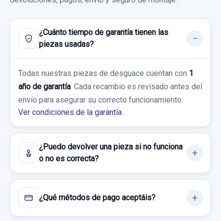
Ref:
685295
OEM:
S/R
FORD FIESTA (CCN) CHAMPIONS EDITION
30,00 €
¿Cuánto tiempo de garantía tienen las
Garantía 1 año
piezas usadas?
Sin IVA, gastos de envío no incluidos.
Ref:
662496
BOMBA FRENO
Todas nuestras piezas de desguace cuentan con
1
Consultar por whatsapp
60,00 €
año de garantía
. Cada recambio es revisado antes del
BOMBA FRENO usado.
Sin IVA, gastos de envío no incluidos.
envío para asegurar su correcto funcionamiento.
FORD FIESTA (CCN) CHAMPIONS EDITION
Ver condiciones de la garantía
Garantía 1 año
Consultar por whatsapp
¿Puedo devolver una pieza si no funciona
Ref:
662488
o no es correcta?
25,00 €
Sin IVA, gastos de envío no incluidos.
¿Qué métodos de pago aceptáis?
Consultar por whatsapp