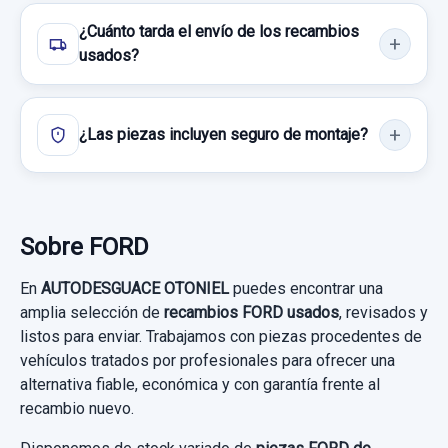
¿Cuánto tarda el envío de los recambios
usados?
ELEVALUNAS DELANTERO IZQUIERDO
¿Las piezas incluyen seguro de montaje?
8A61A045H17AG 5P SIN MOTOR SOLO...
ELEVALUNAS DELANTERO IZQUIERDO...
usado.
MANGUETA DELANTERA IZQUIERDA ABS
Sobre FORD
FORD FIESTA (CCN) CHAMPIONS EDITION
MANGUETA DELANTERA IZQUIERDA ABS
En
AUTODESGUACE OTONIEL
puedes encontrar una
Garantía 1 año
usado.
amplia selección de
recambios FORD usados
, revisados y
FORD FIESTA (CCN) CHAMPIONS EDITION
listos para enviar. Trabajamos con piezas procedentes de
Ref:
662485
OEM:
8A61A045H17AG
vehículos tratados por profesionales para ofrecer una
Garantía 1 año
11,56 €
alternativa fiable, económica y con garantía frente al
recambio nuevo.
Sin IVA, gastos de envío no incluidos.
AMORTIGUADOR DELANTERO IZQUIERDO
Ref:
662497