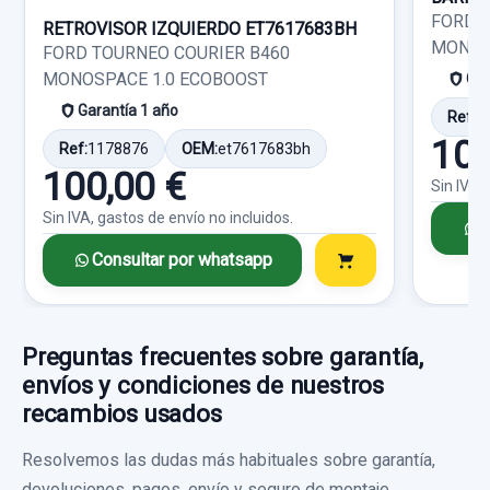
FORD 
RETROVISOR IZQUIERDO ET7617683BH
Ref:
662487
MONOS
Consultar por whatsapp
FORD TOURNEO COURIER B460
MONOSPACE 1.0 ECOBOOST
Gar
25,00 €
Garantía 1 año
Ref:
1
Sin IVA, gastos de envío no incluidos.
100
Ref:
1178876
OEM:
et7617683bh
100,00 €
Sin IVA,
Consultar por whatsapp
Sin IVA, gastos de envío no incluidos.
C
Consultar por whatsapp
ELEVALUNAS DELANTERO DERECHO S/R
ELEVALUNAS DELANTERO DERECHO S/R
Preguntas frecuentes sobre garantía,
usado.
envíos y condiciones de nuestros
FORD FIESTA (CCN) CHAMPIONS EDITION
recambios usados
MANGUETA DELANTERA DERECHA ABS
Garantía 1 año
MANGUETA DELANTERA DERECHA ABS
Resolvemos las dudas más habituales sobre garantía,
usado.
devoluciones, pagos, envío y seguro de montaje.