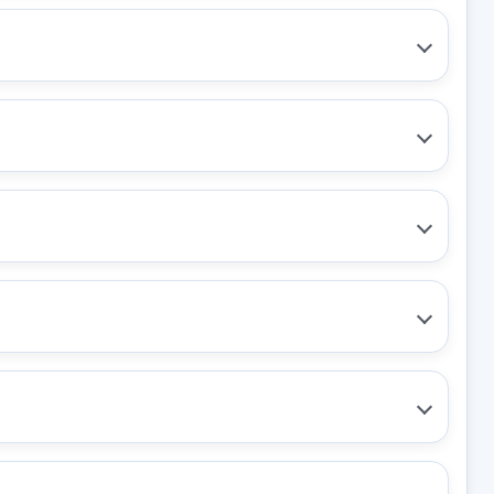
MONOPTICA
sado.
NHW20)
A
CERRADURA PUERTA
HA
DELANTERA IZQUIERDA SR 6
S
PINES
RTA
CERRADURA PUERTA
HA...
DELANTERA... usado.