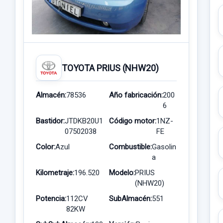
TOYOTA PRIUS (NHW20)
Almacén:
78536
Año fabricación:
200
6
Bastidor:
JTDKB20U1
Código motor:
1NZ-
07502038
FE
Color:
Azul
Combustible:
Gasolin
a
Kilometraje:
196.520
Modelo:
PRIUS
(NHW20)
Potencia:
112CV
SubAlmacén:
551
82KW