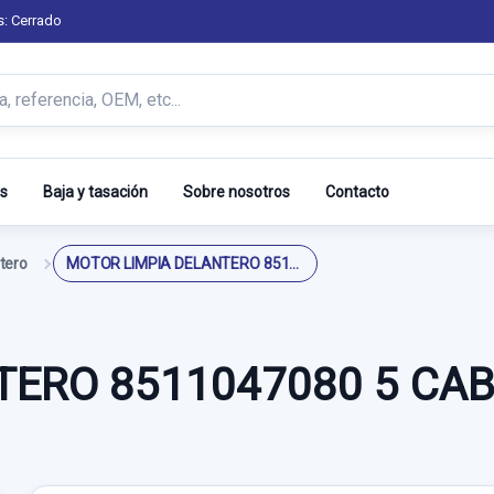
s: Cerrado
s
Baja y tasación
Sobre nosotros
Contacto
tero
MOTOR LIMPIA DELANTERO 8511047080 5 CABLES 1592007660
TERO 8511047080 5 CAB