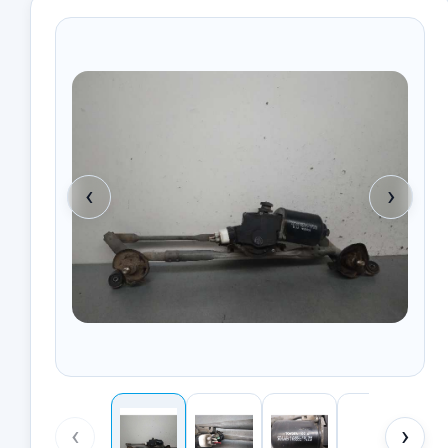
‹
›
‹
›