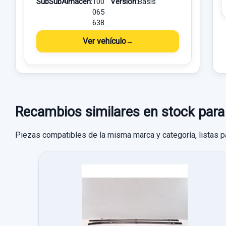
SubSubAlmacén:
100
Versión:
Basis
065
638
Ver vehículo
Recambios similares en stock p
Piezas compatibles de la misma marca y categoría, listas p