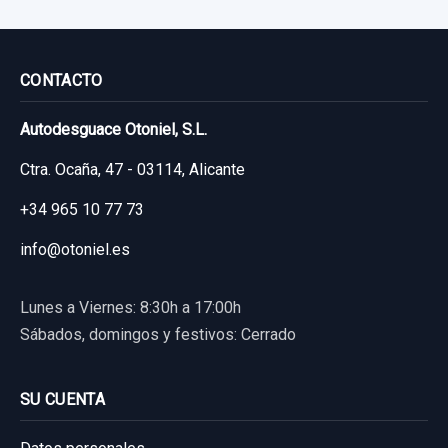
14,87 €
Sin IVA, gastos de envío no incluidos.
CONTACTO
Consultar por whatsapp
Autodesguace Otoniel, S.L.
Ctra. Ocaña, 47 - 03114, Alicante
BRAZO SUSPENSION INFERIOR DELANTERO
+34 965 10 77 73
DERECHO
info@otoniel.es
BRAZO SUSPENSION INFERIOR
DELANTERO... usado.
Lunes a Viernes: 8:30h a 17:00h
TOYOTA PRIUS (NHW20) BASIS
Sábados, domingos y festivos: Cerrado
Garantía 1 año
SU CUENTA
CERRADURA PUERTA TRASERA IZQUIERDA SR
Ref:
957477
2 PINES