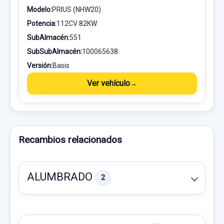
Modelo:
PRIUS (NHW20)
Potencia:
112CV 82KW
SubAlmacén:
551
SubSubAlmacén:
100065638
Versión:
Basis
Ver vehículo
Recambios relacionados
ALUMBRADO
2