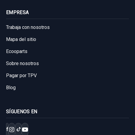
EMPRESA
Trabaja con nosotros
Mapa del sitio
Ecooparts
Sobre nosotros
Pagar por TPV
ELEVALUNAS DELANTERO DERECHO
Blog
8571035180 ELÉCTRICO 6 PINES
ELEVALUNAS DELANTERO DERECHO...
CUADRO INSTRUMENTOS 769204820
SÍGUENOS EN
8380047250A
usado.
TOYOTA PRIUS (NHW20) BASIS
CUADRO INSTRUMENTOS 769204820...
f
usado.