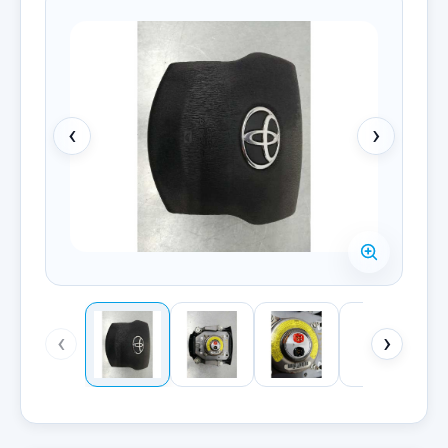
‹
›
‹
›