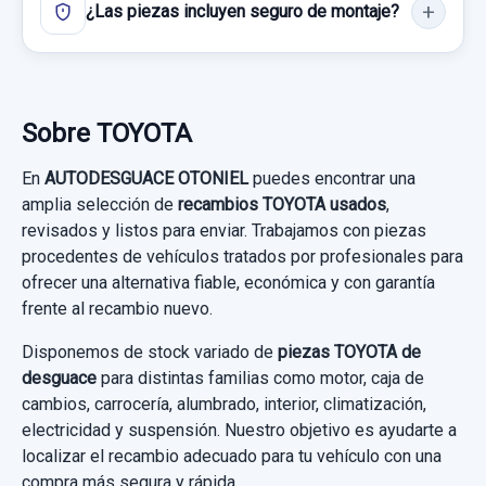
¿Las piezas incluyen seguro de montaje?
HIBRIDO usado.
40,00 €
TOYOTA PRIUS (NHW20) BASIS
Sin IVA, gastos de envío no incluidos.
Garantía 1 año
Sobre TOYOTA
Consultar por whatsapp
Ref:
912295
OEM:
G920047120
En
AUTODESGUACE OTONIEL
puedes encontrar una
200,00 €
amplia selección de
recambios TOYOTA usados
,
revisados y listos para enviar. Trabajamos con piezas
Sin IVA, gastos de envío no incluidos.
procedentes de vehículos tratados por profesionales para
ofrecer una alternativa fiable, económica y con garantía
Consultar por whatsapp
frente al recambio nuevo.
BRAZO SUSPENSION INFERIOR DELANTERO
Disponemos de stock variado de
piezas TOYOTA de
IZQUIERDO
desguace
para distintas familias como motor, caja de
cambios, carrocería, alumbrado, interior, climatización,
BRAZO SUSPENSION INFERIOR
electricidad y suspensión. Nuestro objetivo es ayudarte a
DELANTERO... usado.
localizar el recambio adecuado para tu vehículo con una
TOYOTA PRIUS (NHW20) BASIS
compra más segura y rápida.