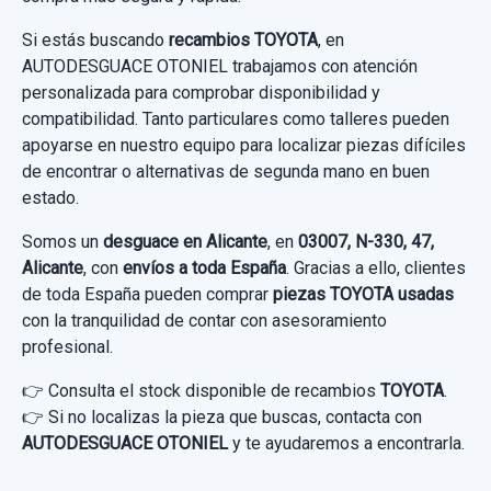
Si estás buscando
recambios TOYOTA
, en
Garantía 1 año
AUTODESGUACE OTONIEL trabajamos con atención
personalizada para comprobar disponibilidad y
CERRADURA PUERTA TRASERA DERECHA SR 2
Ref:
957476
compatibilidad. Tanto particulares como talleres pueden
PINES
40,00 €
apoyarse en nuestro equipo para localizar piezas difíciles
CERRADURA PUERTA TRASERA DERECHA
de encontrar o alternativas de segunda mano en buen
Sin IVA, gastos de envío no incluidos.
SR... usado.
estado.
TOYOTA PRIUS (NHW20) BASIS
Somos un
desguace en Alicante
, en
03007, N-330, 47,
Consultar por whatsapp
Alicante
, con
envíos a toda España
. Gracias a ello, clientes
DISPLAY 8395047010
Garantía 1 año
de toda España pueden comprar
piezas TOYOTA usadas
DISPLAY 8395047010 usado.
con la tranquilidad de contar con asesoramiento
Ref:
873209
OEM:
SR
profesional.
TOYOTA PRIUS (NHW20) BASIS
40,00 €
👉 Consulta el stock disponible de recambios
TOYOTA
.
Garantía 1 año
Sin IVA, gastos de envío no incluidos.
👉 Si no localizas la pieza que buscas, contacta con
AUTODESGUACE OTONIEL
y te ayudaremos a encontrarla.
Ref:
958071
OEM:
8395047010
Consultar por whatsapp