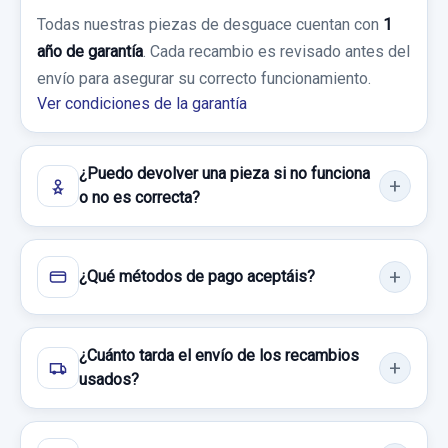
AMORTIGUADOR DELANTERO IZQUIERDO
Todas nuestras piezas de desguace cuentan con
1
año de garantía
. Cada recambio es revisado antes del
AMORTIGUADOR DELANTERO IZQUIERDO
envío para asegurar su correcto funcionamiento.
usado.
Ver condiciones de la garantía
TOYOTA PRIUS (NHW20) BASIS
Garantía 1 año
¿Puedo devolver una pieza si no funciona
o no es correcta?
Ref:
957471
CERRADURA PUERTA DELANTERA IZQUIERDA
35,00 €
SR 6 PINES
¿Qué métodos de pago aceptáis?
Sin IVA, gastos de envío no incluidos.
CERRADURA PUERTA DELANTERA... usado.
TOYOTA PRIUS (NHW20) BASIS
Consultar por whatsapp
¿Cuánto tarda el envío de los recambios
Garantía 1 año
usados?
INVERSOR G920047120 G927047040 HIBRIDO
Ref:
873208
OEM:
SR
INVERSOR G920047120 G927047040