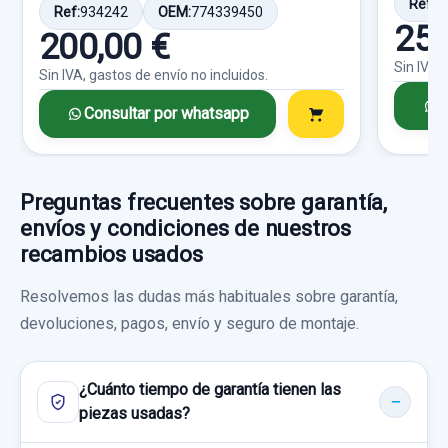
DERECHA... usado.
Ref:
1
Ref:
934242
OEM:
774339450
25,
TOYOTA PRIUS (NHW20) BASIS
200,00 €
Consultar por whatsapp
Sin IVA,
Sin IVA, gastos de envío no incluidos.
Garantía 1 año
C
Consultar por whatsapp
WARNING 758706
Ref:
873207
OEM:
6903047081
WARNING 758706 usado.
19,83 €
TOYOTA PRIUS (NHW20) BASIS
Preguntas frecuentes sobre garantía,
Sin IVA, gastos de envío no incluidos.
envíos y condiciones de nuestros
Garantía 1 año
recambios usados
Consultar por whatsapp
Ref:
911956
OEM:
758706
Resolvemos las dudas más habituales sobre garantía,
devoluciones, pagos, envío y seguro de montaje.
25,00 €
Sin IVA, gastos de envío no incluidos.
¿Cuánto tiempo de garantía tienen las
piezas usadas?
Consultar por whatsapp