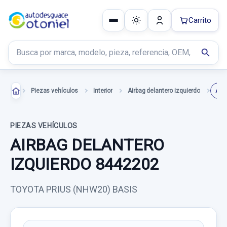
Carrito
Buscar productos
search
Piezas vehículos
Interior
Airbag delantero izquierdo
PIEZAS VEHÍCULOS
AIRBAG DELANTERO
IZQUIERDO 8442202
TOYOTA PRIUS (NHW20) BASIS