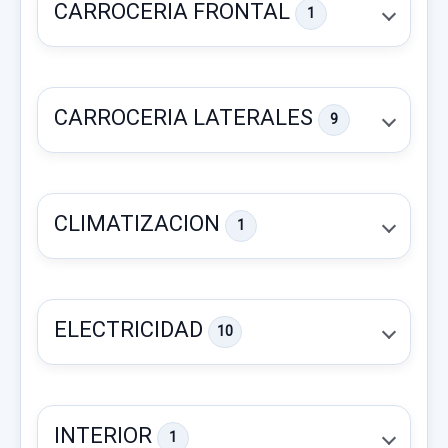
CARROCERIA FRONTAL
1
CARROCERIA LATERALES
9
CLIMATIZACION
1
FARO DERECHO MONOPTICA
FARO DERECHO MONOPTICA usado.
ELECTRICIDAD
10
TOYOTA PRIUS (NHW20) BASIS
REFUERZO PARAGOLPES DELANTERO
Garantía 1 año
REFUERZO PARAGOLPES DELANTERO
INTERIOR
1
Ref:
874238
usado.