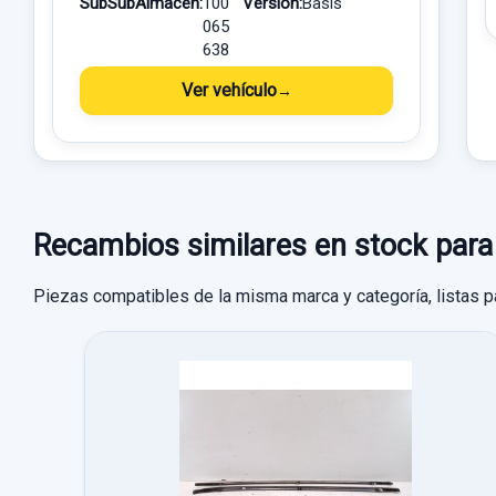
SubSubAlmacén:
100
Versión:
Basis
065
638
Ver vehículo
Recambios similares en stock p
Piezas compatibles de la misma marca y categoría, listas p