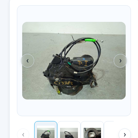
‹
›
‹
›