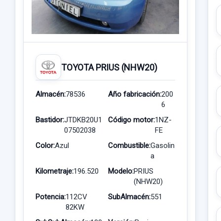
TOYOTA PRIUS (NHW20)
Almacén:
78536
Año fabricación:
200
6
Bastidor:
JTDKB20U1
Código motor:
1NZ-
07502038
FE
Color:
Azul
Combustible:
Gasolin
a
Kilometraje:
196.520
Modelo:
PRIUS
(NHW20)
Potencia:
112CV
SubAlmacén:
551
82KW