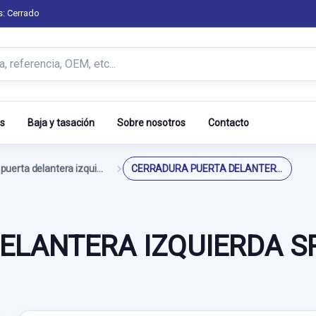
s: Cerrado
s
Baja y tasación
Sobre nosotros
Contacto
Cerradura puerta delantera izquierda
CERRADURA PUERTA DELANTERA IZQUIERDA SR 6 PINES
LANTERA IZQUIERDA SR