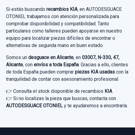
Ref:
934337
OEM:
201410241466
Si estás buscando
recambios KIA
, en AUTODESGUACE
CERRADURA PUERTA TRASERA DERECHA...
OTONIEL trabajamos con atención personalizada para
usado.
64,45 €
comprobar disponibilidad y compatibilidad. Tanto
KIA CEE'D 1.4 CRDI CAT
particulares como talleres pueden apoyarse en nuestro
Sin IVA, gastos de envío no incluidos.
equipo para localizar piezas difíciles de encontrar o
Garantía 1 año
alternativas de segunda mano en buen estado.
MANGUETA TRASERA DERECHA
Consultar por whatsapp
Ref:
823036
OEM:
81420A2100
Somos un
desguace en Alicante
, en
03007, N-330, 47,
MANGUETA TRASERA DERECHA usado.
Alicante
, con
envíos a toda España
. Gracias a ello, clientes
23,96 €
KIA CEE'D 1.4 CRDI CAT
de toda España pueden comprar
piezas KIA usadas
con la
tranquilidad de contar con asesoramiento profesional.
Sin IVA, gastos de envío no incluidos.
Garantía 1 año
ANILLO AIRBAG
👉 Consulta el stock disponible de recambios
KIA
.
👉 Si no localizas la pieza que buscas, contacta con
Ref:
956979
Consultar por whatsapp
ANILLO AIRBAG usado.
AUTODESGUACE OTONIEL
y te ayudaremos a encontrarla.
KIA CEE'D 1.4 CRDI CAT
90,00 €
Sin IVA, gastos de envío no incluidos.
Garantía 1 año