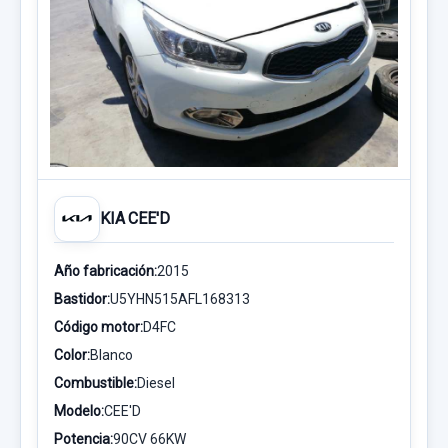
KIA CEE'D
Año fabricación:
2015
Bastidor:
U5YHN515AFL168313
Código motor:
D4FC
Color:
Blanco
Combustible:
Diesel
Modelo:
CEE'D
Potencia:
90CV 66KW