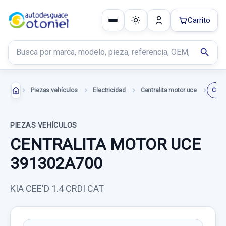
Carrito
Buscar productos
search
Piezas vehículos
Electricidad
Centralita motor uce
PIEZAS VEHÍCULOS
CENTRALITA MOTOR UCE
391302A700
KIA CEE'D 1.4 CRDI CAT