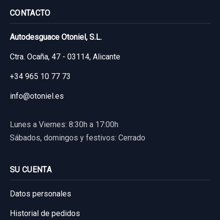
Ref:
837929
Consultar por whatsapp
CONTACTO
60,00 €
Autodesguace Otoniel, S.L.
Sin IVA, gastos de envío no incluidos.
Ctra. Ocaña, 47 - 03114, Alicante
PUENTE DELANTERO
Consultar por whatsapp
+34 965 10 77 73
PUENTE DELANTERO usado.
info@otoniel.es
KIA CEE'D 1.4 CRDI CAT
Lunes a Viernes: 8:30h a 17:00h
Garantía 1 año
Sábados, domingos y festivos: Cerrado
ELEVALUNAS TRASERO DERECHO 83480A2340
Ref:
851921
SOLO PANEL CONFORT
150,00 €
SU CUENTA
ELEVALUNAS TRASERO DERECHO... usado.
Sin IVA, gastos de envío no incluidos.
KIA CEE'D 1.4 CRDI CAT
Datos personales
Historial de pedidos
Garantía 1 año
Consultar por whatsapp