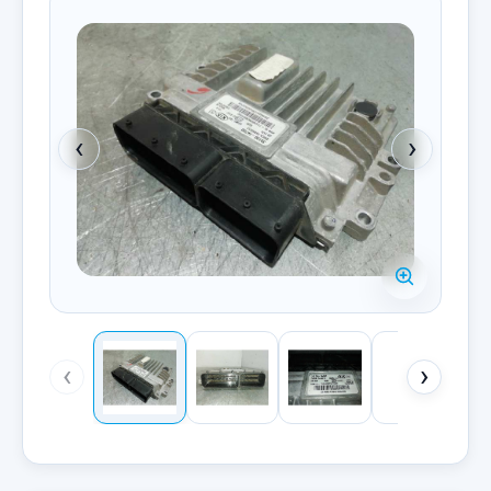
‹
›
‹
›