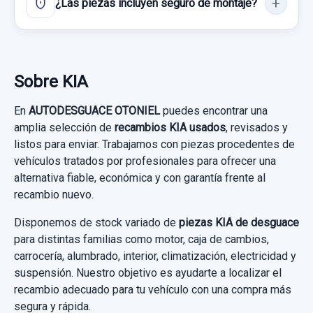
¿Las piezas incluyen seguro de montaje?
Garantía 1 año
Consultar por whatsapp
MOTOR ELEVALUNAS TRASERO
Ref:
956978
IZQUIERDO... usado.
KIA CEE'D 1.4 CRDI CAT
90,00 €
Sobre KIA
Sin IVA, gastos de envío no incluidos.
Garantía 1 año
En
AUTODESGUACE OTONIEL
puedes encontrar una
amplia selección de
recambios KIA usados
, revisados y
Ref:
836499
OEM:
83450A2010
Consultar por whatsapp
listos para enviar. Trabajamos con piezas procedentes de
29,74 €
vehículos tratados por profesionales para ofrecer una
alternativa fiable, económica y con garantía frente al
Sin IVA, gastos de envío no incluidos.
recambio nuevo.
SERVOFRENO 201410241466 58500A5200
Disponemos de stock variado de
piezas KIA de desguace
SERVOFRENO 201410241466 58500A5200
Consultar por whatsapp
para distintas familias como motor, caja de cambios,
usado.
carrocería, alumbrado, interior, climatización, electricidad y
KIA CEE'D 1.4 CRDI CAT
suspensión. Nuestro objetivo es ayudarte a localizar el
recambio adecuado para tu vehículo con una compra más
CERRADURA PUERTA TRASERA DERECHA
Garantía 1 año
segura y rápida.
81420A2100 4 PINES