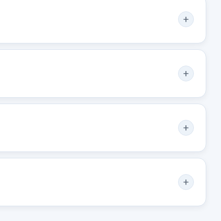
50,00 €
o no incluidos.
Sin IVA, gastos de envío no incluidos.
Consultar por
whatsapp
AS
MOTOR ELEVALUNAS TRASERO
CHO
DERECHO 617013201
3001
83460A2010
NAS
MOTOR ELEVALUNAS
HO...
TRASERO DERECHO... usado.
I CAT
KIA CEE'D 1.4 CRDI CAT