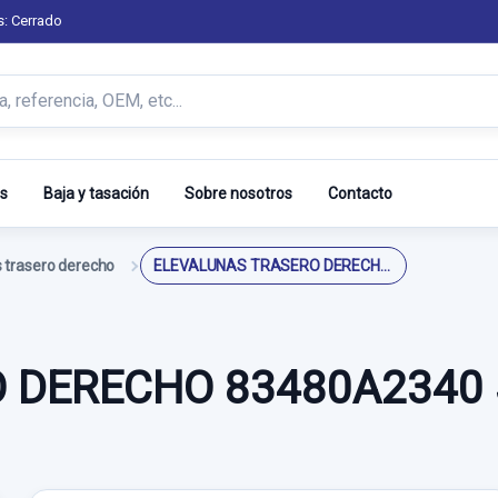
s: Cerrado
s
Baja y tasación
Sobre nosotros
Contacto
 trasero derecho
ELEVALUNAS TRASERO DERECHO 83480A2340 SOLO PANEL CONFORT
 DERECHO 83480A2340