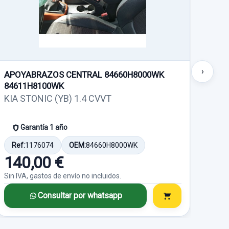
o no incluidos.
Sin IVA, gastos de envío no incluidos.
58500A5200 usado.
I CAT
Consultar por
KIA CEE'D 1.4 CRDI CAT
whatsapp
Consultar por
whatsapp
Garantía 1 año
›
Ref:
934337
APOYABRAZOS CENTRAL 84660H8000WK
CUA
84611H8100WK
KIA 
OEM:
201410241466
ERO
KIA STONIC (YB) 1.4 CVVT
2340
64,45 €
o no incluidos.
MECANISMO
ASERO
Garantía 1 año
Sin IVA, gastos de envío no incluidos.
Ref
o.
Ref:
1176074
OEM:
84660H8000WK
80
I CAT
140,00 €
Consultar por
Sin I
whatsapp
Sin IVA, gastos de envío no incluidos.
Consultar por whatsapp
R UCE
CUADRO INSTRUMENTOS