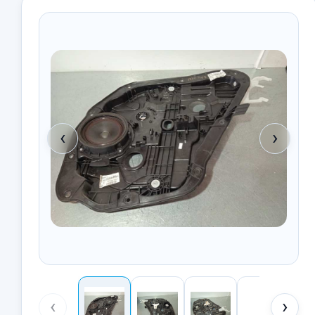
‹
›
‹
›