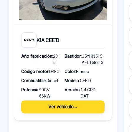
KIA CEE'D
Año fabricación:
201
Bastidor:
U5YHN515
5
AFL168313
Código motor:
D4FC
Color:
Blanco
Combustible:
Diesel
Modelo:
CEE'D
Potencia:
90CV
Versión:
1.4 CRDi
66KW
CAT
Ver vehículo