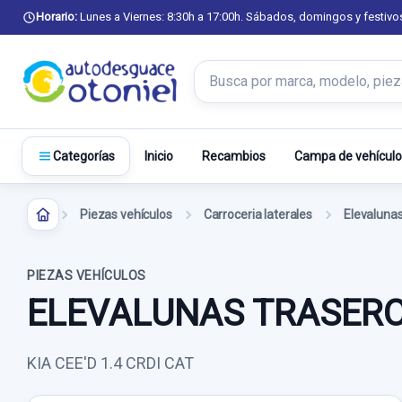
Horario:
Lunes a Viernes: 8:30h a 17:00h. Sábados, domingos y festivo
Buscar productos
Inicio
Recambios
Campa de vehículo
Categorías
Piezas vehículos
Carroceria laterales
Elevalunas
PIEZAS VEHÍCULOS
ELEVALUNAS TRASERO
KIA CEE'D 1.4 CRDI CAT