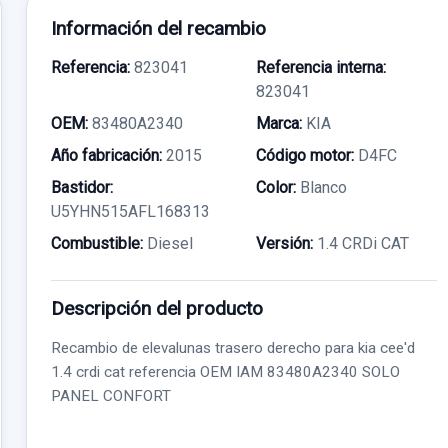
Información del recambio
Referencia:
823041
Referencia interna:
823041
OEM:
83480A2340
Marca:
KIA
Año fabricación:
2015
Código motor:
D4FC
Bastidor:
Color:
Blanco
U5YHN515AFL168313
Combustible:
Diesel
Versión:
1.4 CRDi CAT
Descripción del producto
Recambio de elevalunas trasero derecho para kia cee'd
1.4 crdi cat referencia OEM IAM 83480A2340 SOLO
PANEL CONFORT