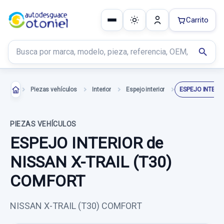
Carrito
Buscar productos
search
Piezas vehículos
Interior
Espejo interior
ESPEJO INTERI
PIEZAS VEHÍCULOS
ESPEJO INTERIOR de
NISSAN X-TRAIL (T30)
COMFORT
NISSAN X-TRAIL (T30) COMFORT