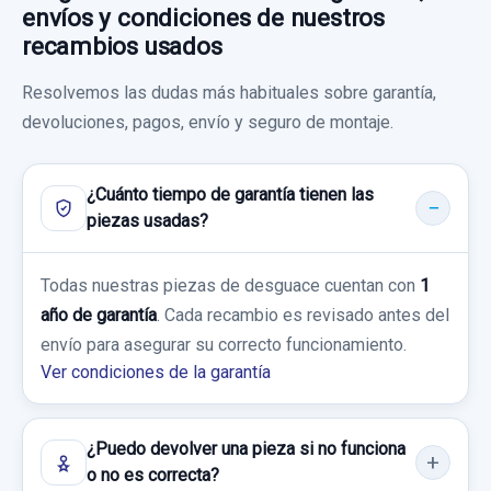
NISSAN X-TRAIL (T30) COMFORT
envíos y condiciones de nuestros
recambios usados
Garantía 1 año
Resolvemos las dudas más habituales sobre garantía,
Ref:
661273
OEM:
805524U300
devoluciones, pagos, envío y seguro de montaje.
MOTOR LIMPIA DELANTERO WT6-12 32228 5
9,91 €
PINS
¿Cuánto tiempo de garantía tienen las
Sin IVA, gastos de envío no incluidos.
MOTOR LIMPIA DELANTERO WT6-12
piezas usadas?
32228... usado.
Consultar por whatsapp
NISSAN X-TRAIL (T30) COMFORT
Todas nuestras piezas de desguace cuentan con
1
FARO ANTINIEBLA DERECHO
año de garantía
. Cada recambio es revisado antes del
Garantía 1 año
FARO ANTINIEBLA DERECHO usado.
envío para asegurar su correcto funcionamiento.
NISSAN X-TRAIL (T30) COMFORT
Ver condiciones de la garantía
Ref:
661289
OEM:
WT6-12
28,92 €
Garantía 1 año
¿Puedo devolver una pieza si no funciona
Sin IVA, gastos de envío no incluidos.
Ref:
672568
o no es correcta?