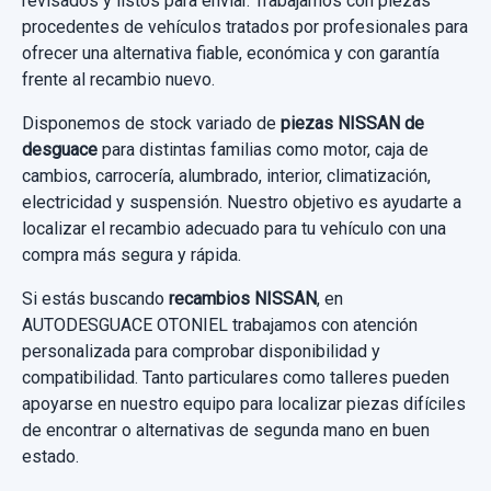
revisados y listos para enviar. Trabajamos con piezas
9,91 €
procedentes de vehículos tratados por profesionales para
ofrecer una alternativa fiable, económica y con garantía
Sin IVA, gastos de envío no incluidos.
frente al recambio nuevo.
FARO ANTINIEBLA IZQUIERDO
Disponemos de stock variado de
piezas NISSAN de
Consultar por whatsapp
FARO ANTINIEBLA IZQUIERDO usado.
desguace
para distintas familias como motor, caja de
cambios, carrocería, alumbrado, interior, climatización,
NISSAN X-TRAIL (T30) COMFORT
electricidad y suspensión. Nuestro objetivo es ayudarte a
localizar el recambio adecuado para tu vehículo con una
Garantía 1 año
compra más segura y rápida.
Ref:
672569
Si estás buscando
recambios NISSAN
, en
25,00 €
AUTODESGUACE OTONIEL trabajamos con atención
personalizada para comprobar disponibilidad y
Sin IVA, gastos de envío no incluidos.
compatibilidad. Tanto particulares como talleres pueden
apoyarse en nuestro equipo para localizar piezas difíciles
de encontrar o alternativas de segunda mano en buen
Consultar por whatsapp
estado.