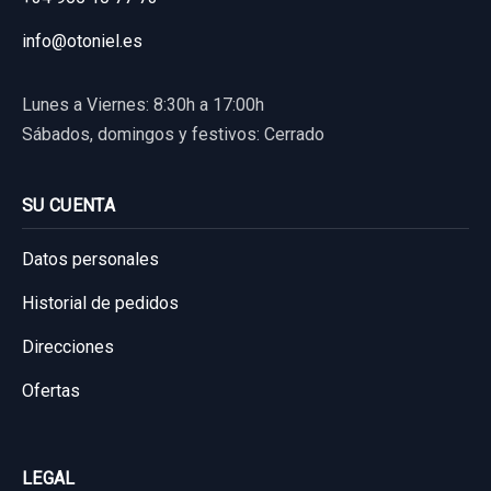
info@otoniel.es
Lunes a Viernes: 8:30h a 17:00h
Sábados, domingos y festivos: Cerrado
SU CUENTA
Datos personales
Historial de pedidos
Direcciones
Ofertas
ELEVALUNAS TRASERO IZQUIERDO
8073189913 ELECTRICO 5P 2 PINS
LEGAL
ELEVALUNAS TRASERO IZQUIERDO...