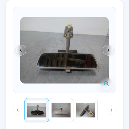
‹
›
‹
›