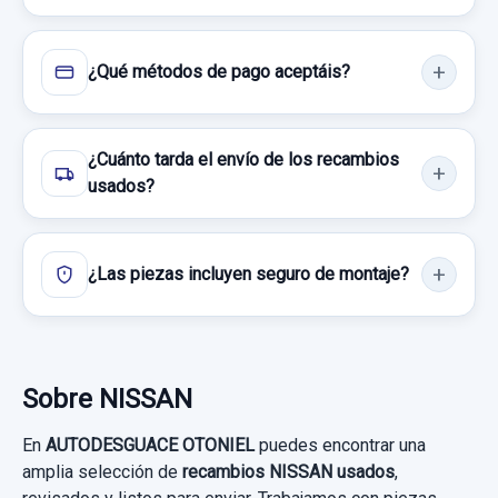
25,00 €
Consultar por whatsapp
Sin IVA, gastos de envío no incluidos.
¿Qué métodos de pago aceptáis?
Consultar por whatsapp
¿Cuánto tarda el envío de los recambios
usados?
CERRADURA PUERTA TRASERA IZQUIERDA
80553AA300 80553AA300 2 CABLES
¿Las piezas incluyen seguro de montaje?
CERRADURA PUERTA TRASERA
IZQUIERDA... usado.
NISSAN X-TRAIL (T30) COMFORT
Sobre NISSAN
Garantía 1 año
En
AUTODESGUACE OTONIEL
puedes encontrar una
amplia selección de
recambios NISSAN usados
,
Ref:
661274
OEM:
80553AA300