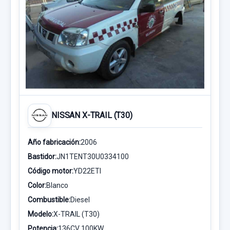
NISSAN X-TRAIL (T30)
Año fabricación:
2006
Bastidor:
JN1TENT30U0334100
Código motor:
YD22ETI
Color:
Blanco
Combustible:
Diesel
Modelo:
X-TRAIL (T30)
Potencia:
136CV 100KW