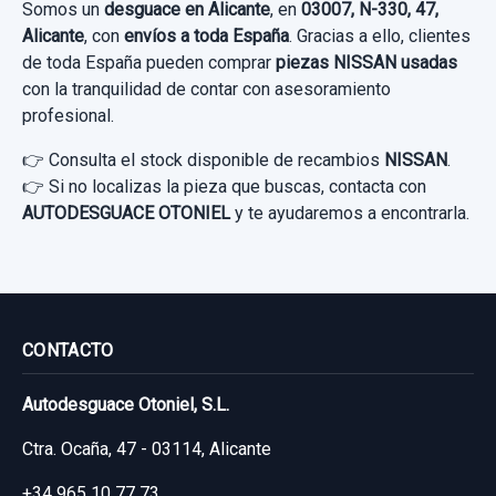
Somos un
desguace en Alicante
, en
03007, N-330, 47,
Alicante
, con
envíos a toda España
. Gracias a ello, clientes
de toda España pueden comprar
piezas NISSAN usadas
con la tranquilidad de contar con asesoramiento
ELEVALUNAS TRASERO DERECHO
profesional.
80730889913 ELECTRICO 5P 2 PINS
👉 Consulta el stock disponible de recambios
NISSAN
.
ELEVALUNAS TRASERO DERECHO... usado.
👉 Si no localizas la pieza que buscas, contacta con
NISSAN X-TRAIL (T30) COMFORT
AUTODESGUACE OTONIEL
y te ayudaremos a encontrarla.
Garantía 1 año
Ref:
661280
OEM:
80730889913
40,49 €
CONTACTO
Sin IVA, gastos de envío no incluidos.
Autodesguace Otoniel, S.L.
Ctra. Ocaña, 47 - 03114, Alicante
Consultar por whatsapp
+34 965 10 77 73