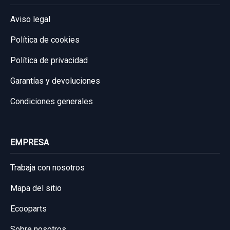
usado.
Aviso legal
NISSAN X-TRAIL (T30) COMFORT
Política de cookies
Garantía 1 año
Política de privacidad
Ref:
661281
OEM:
8073189913
Garantías y devoluciones
11,56 €
Condiciones generales
Sin IVA, gastos de envío no incluidos.
EMPRESA
Consultar por whatsapp
Trabaja con nosotros
Mapa del sitio
Ecooparts
Sobre nosotros