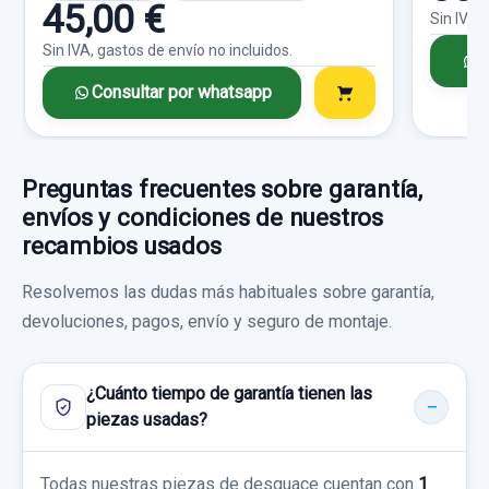
45,00 €
CERRADURA PUERTA TRASERA DERECHA...
Sin IVA,
usado.
Sin IVA, gastos de envío no incluidos.
C
NISSAN X-TRAIL (T30) COMFORT
Consultar por whatsapp
Garantía 1 año
Ref:
661273
OEM:
805524U300
Preguntas frecuentes sobre garantía,
envíos y condiciones de nuestros
9,91 €
recambios usados
Sin IVA, gastos de envío no incluidos.
Resolvemos las dudas más habituales sobre garantía,
devoluciones, pagos, envío y seguro de montaje.
Consultar por whatsapp
FARO ANTINIEBLA DERECHO
¿Cuánto tiempo de garantía tienen las
FARO ANTINIEBLA DERECHO usado.
piezas usadas?
NISSAN X-TRAIL (T30) COMFORT
Garantía 1 año
Todas nuestras piezas de desguace cuentan con
1