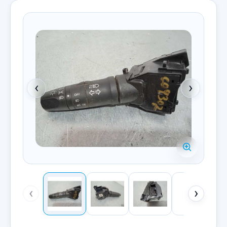
‹
›
‹
›