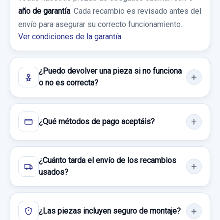
año de garantía
. Cada recambio es revisado antes del
Ref:
672568
envío para asegurar su correcto funcionamiento.
Ver condiciones de la garantía
25,00 €
Sin IVA, gastos de envío no incluidos.
¿Puedo devolver una pieza si no funciona
o no es correcta?
Consultar por whatsapp
¿Qué métodos de pago aceptáis?
CERRADURA PUERTA TRASERA IZQUIERDA
80553AA300 80553AA300 2 CABLES
¿Cuánto tarda el envío de los recambios
CERRADURA PUERTA TRASERA
usados?
IZQUIERDA... usado.
NISSAN X-TRAIL (T30) COMFORT
¿Las piezas incluyen seguro de montaje?
Garantía 1 año