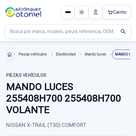
Carrito
Buscar productos
search
Piezas vehículos
Electricidad
Mando luces
PIEZAS VEHÍCULOS
MANDO LUCES
255408H700 255408H700
VOLANTE
NISSAN X-TRAIL (T30) COMFORT