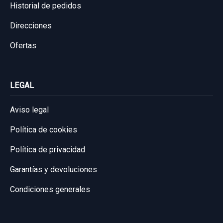
Historial de pedidos
8073189913 ELECTRICO 5P 2 PINS
Direcciones
ELEVALUNAS TRASERO IZQUIERDO...
usado.
Ofertas
NISSAN X-TRAIL (T30) COMFORT
Garantía 1 año
LEGAL
Ref:
661281
OEM:
8073189913
Aviso legal
11,56 €
Política de cookies
Sin IVA, gastos de envío no incluidos.
Política de privacidad
Garantías y devoluciones
Consultar por whatsapp
Condiciones generales