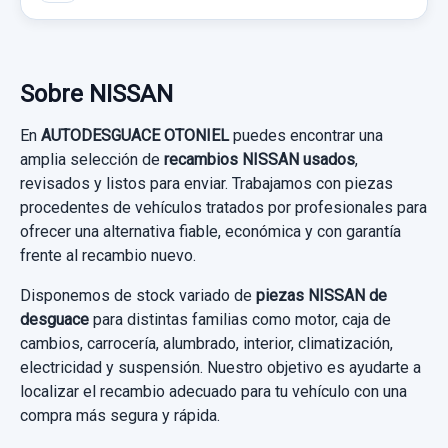
Ref:
661274
OEM:
80553AA300
9,91 €
Sobre NISSAN
Sin IVA, gastos de envío no incluidos.
En
AUTODESGUACE OTONIEL
puedes encontrar una
FARO ANTINIEBLA IZQUIERDO
amplia selección de
recambios NISSAN usados
,
Consultar por whatsapp
revisados y listos para enviar. Trabajamos con piezas
FARO ANTINIEBLA IZQUIERDO usado.
procedentes de vehículos tratados por profesionales para
NISSAN X-TRAIL (T30) COMFORT
ofrecer una alternativa fiable, económica y con garantía
frente al recambio nuevo.
Garantía 1 año
Disponemos de stock variado de
piezas NISSAN de
Ref:
672569
desguace
para distintas familias como motor, caja de
cambios, carrocería, alumbrado, interior, climatización,
25,00 €
electricidad y suspensión. Nuestro objetivo es ayudarte a
Sin IVA, gastos de envío no incluidos.
localizar el recambio adecuado para tu vehículo con una
compra más segura y rápida.