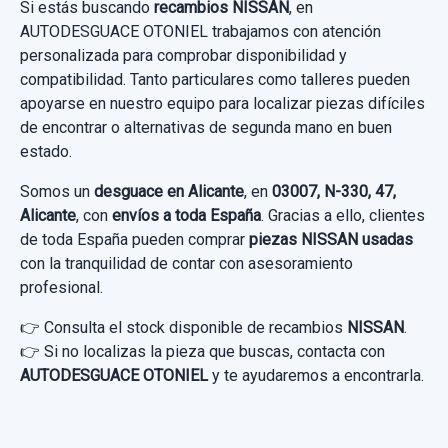
Consultar por whatsapp
Si estás buscando
recambios NISSAN
, en
AUTODESGUACE OTONIEL trabajamos con atención
personalizada para comprobar disponibilidad y
compatibilidad. Tanto particulares como talleres pueden
apoyarse en nuestro equipo para localizar piezas difíciles
de encontrar o alternativas de segunda mano en buen
ELEVALUNAS TRASERO DERECHO
estado.
80730889913 ELECTRICO 5P 2 PINS
Somos un
desguace en Alicante
, en
03007, N-330, 47,
ELEVALUNAS TRASERO DERECHO... usado.
Alicante
, con
envíos a toda España
. Gracias a ello, clientes
NISSAN X-TRAIL (T30) COMFORT
de toda España pueden comprar
piezas NISSAN usadas
con la tranquilidad de contar con asesoramiento
Garantía 1 año
profesional.
👉 Consulta el stock disponible de recambios
NISSAN
.
Ref:
661280
OEM:
80730889913
👉 Si no localizas la pieza que buscas, contacta con
40,49 €
AUTODESGUACE OTONIEL
y te ayudaremos a encontrarla.
Sin IVA, gastos de envío no incluidos.