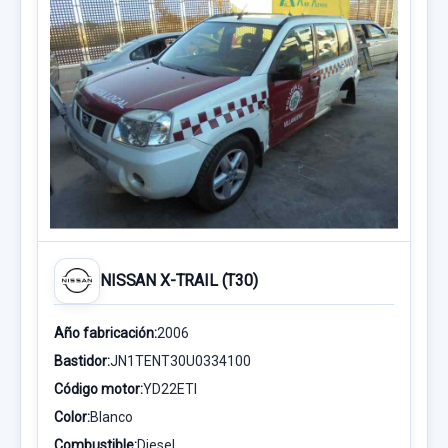
NISSAN X-TRAIL (T30)
Año fabricación:
2006
Bastidor:
JN1TENT30U0334100
Código motor:
YD22ETI
Color:
Blanco
Combustible:
Diesel