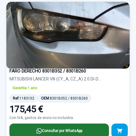
FARO DERECHO 8301B352 / 8301B260
MITSUBISHI LANCER VIII (CY_A, CZ_A) 2.0 DI-D...
Garantia 1 ano
Ref:
1183102
OEM:
8301B352 / 8301B260
175,45 €
Con IVA, gastos de envio no incluidos.
Consultar por WhatsApp