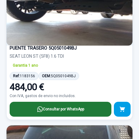
PUENTE TRASERO 5Q0501049BJ
SEAT LEON ST (5F8) 1.6 TDI
Garantia 1 ano
Ref:
1183156
OEM:
5Q0501049BJ
484,00 €
Con IVA, gastos de envio no incluidos.
Consultar por WhatsApp