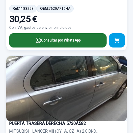
Ref:
1183298
OEM:
7620A716HA
30,25 €
Con IVA, gastos de envio no incluidos.
Consultar por WhatsApp
PUERTA TRASERA DERECHA 5730A582
MITSUBISHI LANCER VIII (CY_A, CZ_A) 2.0 DI-D...