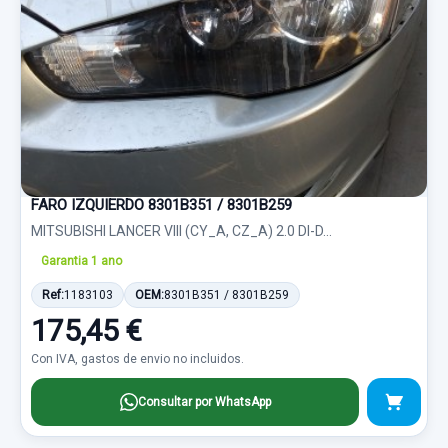
FARO IZQUIERDO 8301B351 / 8301B259
MITSUBISHI LANCER VIII (CY_A, CZ_A) 2.0 DI-D...
Garantia 1 ano
Ref:
1183103
OEM:
8301B351 / 8301B259
175,45 €
Con IVA, gastos de envio no incluidos.
Consultar por WhatsApp