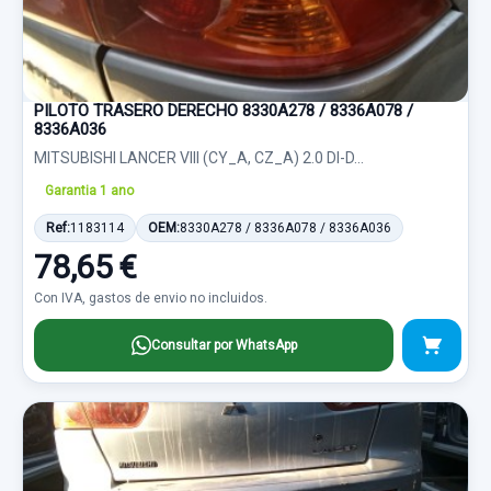
PILOTO TRASERO DERECHO 8330A278 / 8336A078 /
8336A036
MITSUBISHI LANCER VIII (CY_A, CZ_A) 2.0 DI-D...
Garantia 1 ano
Ref:
1183114
OEM:
8330A278 / 8336A078 / 8336A036
78,65 €
Con IVA, gastos de envio no incluidos.
Consultar por WhatsApp