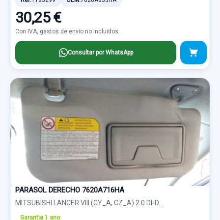
Ref:
1183299
OEM:
7620A853HA
30,25 €
Con IVA, gastos de envio no incluidos.
Consultar por WhatsApp
PARASOL DERECHO 7620A716HA
MITSUBISHI LANCER VIII (CY_A, CZ_A) 2.0 DI-D...
Garantia 1 ano