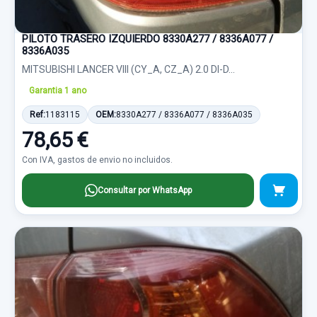
PILOTO TRASERO IZQUIERDO 8330A277 / 8336A077 /
8336A035
MITSUBISHI LANCER VIII (CY_A, CZ_A) 2.0 DI-D...
Garantia 1 ano
Ref:
1183115
OEM:
8330A277 / 8336A077 / 8336A035
78,65 €
Con IVA, gastos de envio no incluidos.
Consultar por WhatsApp