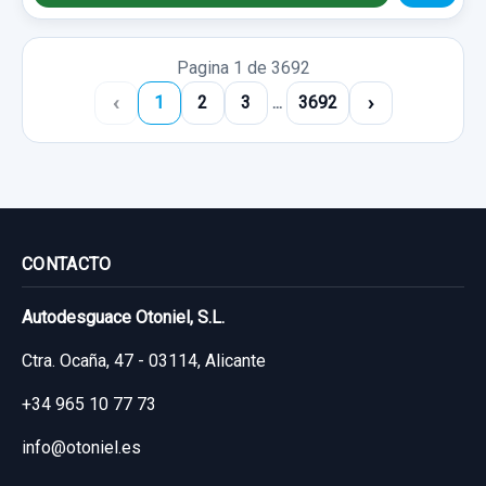
Pagina 1 de 3692
‹
›
1
2
3
...
3692
CONTACTO
Autodesguace Otoniel, S.L.
Ctra. Ocaña, 47 - 03114, Alicante
+34 965 10 77 73
info@otoniel.es