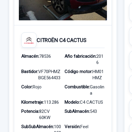
CITROËN C4 CACTUS
Almacén:
78536
Año fabricación:
201
6
Bastidor:
VF70PHMZ
Código motor:
HM01
BGE564433
HMZ
Color:
Rojo
Combustible:
Gasolin
a
Kilometraje:
113.286
Modelo:
C4 CACTUS
Potencia:
82CV
SubAlmacén:
543
60KW
SubSubAlmacén:
100
Versión:
Feel