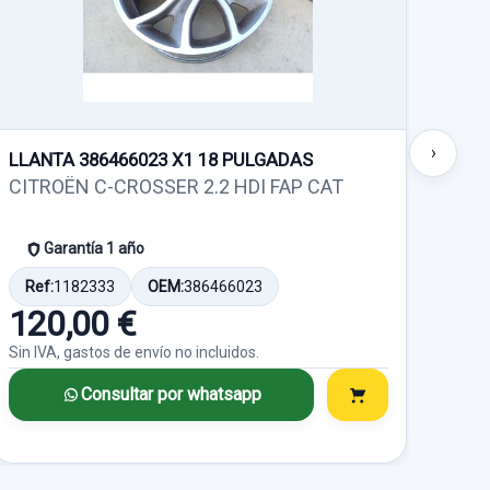
o no incluidos.
o no incluidos.
Sin IVA, gastos de envío no incluidos.
Garantía 1 año
Ref:
1007019
Consultar por
OEM:
9676017480
whatsapp
Consultar por
whatsapp
40,00 €
›
LLANTA 386466023 X1 18 PULGADAS
LLA
CITROËN C-CROSSER 2.2 HDI FAP CAT
CIT
o no incluidos.
Sin IVA, gastos de envío no incluidos.
Garantía 1 año
Consultar por
whatsapp
Ref:
1182333
OEM:
386466023
Ref
120,00 €
12
Sin IVA, gastos de envío no incluidos.
Sin I
Consultar por whatsapp
TA TRASERA
GUARNECIDO PUERTA TRASERA