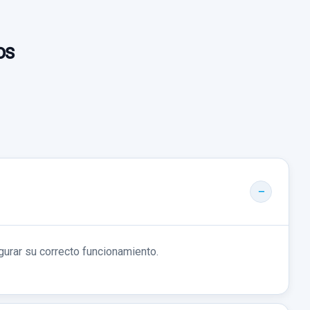
IZQUIERDA
RTA
GUARNECIDO PUERTA
os
TRASERA DERECHA usado.
TRASERA IZQUIERDA usado.
TUS FEEL
CITROËN C4 CACTUS FEEL
51880
Garantía 1 año
0851880
Ref:
1000735
50,00 €
TUS FEEL
o no incluidos.
Sin IVA, gastos de envío no incluidos.
Consultar por
gurar su correcto funcionamiento.
whatsapp