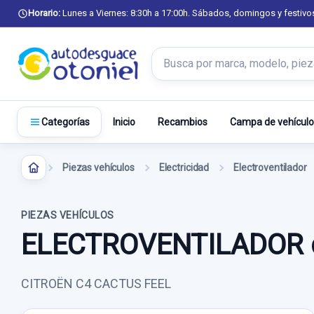
Horario:
Lunes a Viernes: 8:30h a 17:00h. Sábados, domingos y festivo
Buscar productos
Inicio
Recambios
Campa de vehículo
Categorías
Piezas vehículos
Electricidad
Electroventilador
PIEZAS VEHÍCULOS
ELECTROVENTILADOR 
CITROËN C4 CACTUS FEEL