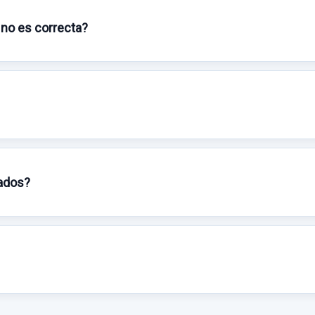
Sin IVA, gastos de envío no incluidos.
Sin IVA, gastos de enví
 no es correcta?
Consultar por
Consultar por
whatsapp
whatsapp
sados?