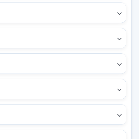
00494077 17
LLANTA 6.5JX17 9800494077 17
9800494077
LLANTA 6.5JX17 9800494077
17 usado.
TUS FEEL
CITROËN C4 CACTUS FEEL
Garantía 1 año
EM:
6.5JX17
Ref:
1076771
OEM:
6.5JX17
62,80 €
o no incluidos.
Sin IVA, gastos de envío no incluidos.