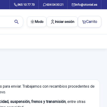
965 10 77 73
634 04 30 21
info@otoniel.es
search
Carrito
Modo
Iniciar sesión
tas para enviar. Trabajamos con recambios procedentes de
evo.
ricidad, suspensión, frenos y transmisión
, entre otras