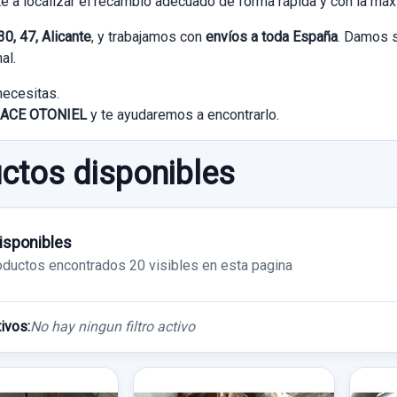
e a localizar el recambio adecuado de forma rápida y con la má
0, 47, Alicante
, y trabajamos con
envíos a toda España
. Damos s
al.
necesitas.
ACE OTONIEL
y te ayudaremos a encontrarlo.
ctos disponibles
isponibles
oductos encontrados
20 visibles en esta pagina
tivos:
No hay ningun filtro activo