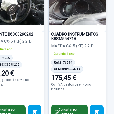
NTE B63C3298202
CUADRO INSTRUMENTOS
KB8M55471A
 CX-5 (KF) 2.2 D
MAZDA CX-5 (KF) 2.2 D
tia 1 ano
Garantia 1 ano
176255
Ref:
1176254
B63C3298202
OEM:
KB8M55471A
,20 €
175,45 €
, gastos de envio no
os.
Con IVA, gastos de envio no
incluidos.
nsultar por
Consultar por