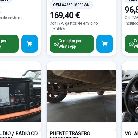
OEM:
84660H8000WK
€
96,
169,40 €
s de envio no
Con IVA
Con IVA, gastos de envio no
incluid
incluidos.
 por
Consultar por
Co
p
WhatsApp
Wh
UDIO / RADIO CD
PUENTE TRASERO
VOLA