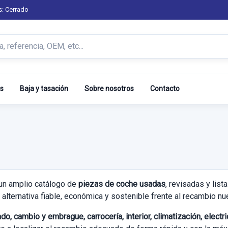
s: Cerrado
s
Baja y tasación
Sobre nosotros
Contacto
un amplio catálogo de
piezas de coche usadas
, revisadas y lis
alternativa fiable, económica y sostenible frente al recambio nu
do, cambio y embrague, carrocería, interior, climatización, elect