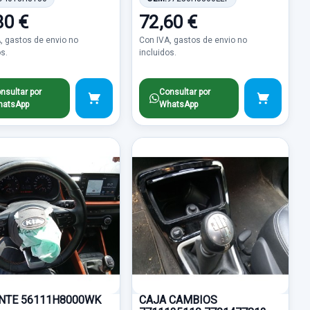
80 €
72,60 €
, gastos de envio no
Con IVA, gastos de envio no
os.
incluidos.
nsultar por
Consultar por
atsApp
WhatsApp
NTE 56111H8000WK
CAJA CAMBIOS