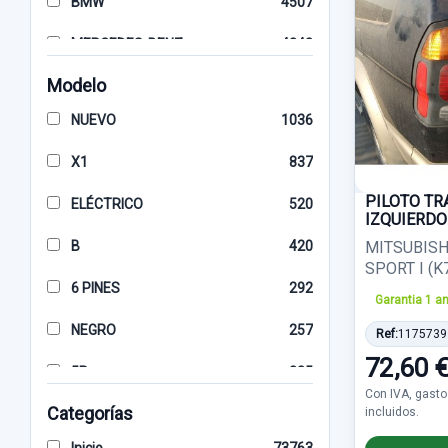
BMW
4507
MERCEDES-BENZ
4243
Modelo
KIA
3780
NUEVO
1036
VOLKSWAGEN
3609
X1
837
SEAT
3321
PILOTO TR
ELÉCTRICO
520
AUDI
3072
IZQUIERDO
B
420
MITSUBIS
HYUNDAI
2938
SPORT I (K7_
6 PINES
292
NISSAN
2925
Garantia 1 a
NEGRO
257
Ref:
1175739
TOYOTA
2461
72,60 
5P
235
FIAT
2433
Con IVA, gasto
Categorías
incluidos.
5 PINES
192
MAZDA
1660