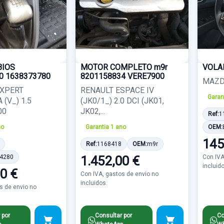
BIOS
MOTOR COMPLETO m9r
VOLA
0 1638373780
8201158834 VERE7900
MAZDA
EXPERT
RENAULT ESPACE IV
Garan
(V_) 1.5
(JK0/1_) 2.0 DCI (JK01,
00
JK02,...
Ref:
1
no
Garantia 1 ano
OEM:
145
Ref:
1168418
OEM:
m9r
4280
1.452,00 €
Con IVA
incluid
0 €
Con IVA, gastos de envio no
incluidos.
s de envio no
 por
Consultar por
Co