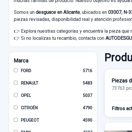
muchas familias de producto. Nuestro objetivo es ayudart
Somos un
desguace en Alicante
, ubicados en
03007, N-33
piezas revisadas, disponibilidad real y atención profesion
👉 Explora nuestras categorías y encuentra la pieza que 
👉 Si no localizas tu recambio, contacta con
AUTODESGU
Produ
Marca
FORD
5716
Piezas d
RENAULT
5483
73763 pr
OPEL
5037
CITROËN
4790
Filtros ac
PEUGEOT
4590