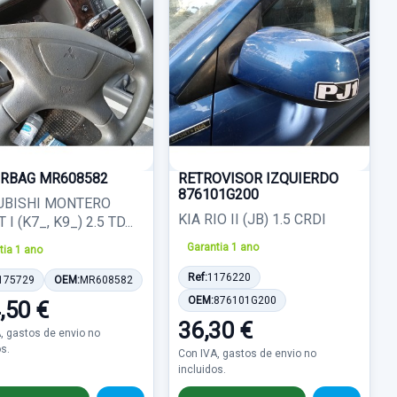
AIRBAG MR608582
RETROVISOR IZQUIERDO
876101G200
UBISHI MONTERO
KIA RIO II (JB) 1.5 CRDI
I (K7_, K9_) 2.5 TD...
Garantia 1 ano
tia 1 ano
Ref:
1176220
175729
OEM:
MR608582
OEM:
876101G200
,50 €
36,30 €
, gastos de envio no
os.
Con IVA, gastos de envio no
incluidos.