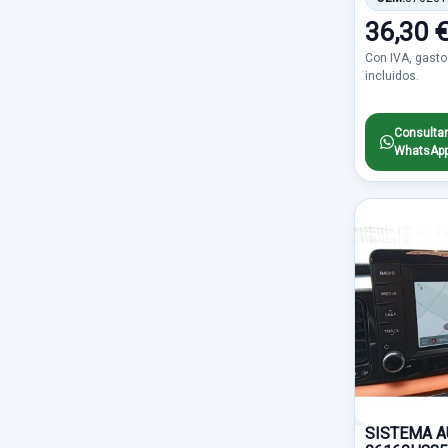
Climatizacion
2715
3P
107
36,30 
DAEWOO
543
Carroceria trasera
2622
Con IVA, gasto
7 PINES
106
ALFA ROMEO
539
incluidos.
Caja de cambios desguace
2361
TRW
103
SSANGYONG
524
Consultar
Accesorios
1602
NO ABATIBLE
97
WhatsAp
MINI
406
Parachoques delantero
1578
BIFARO
94
CHRYSLER
379
Centralita motor uce
1496
PLATA
92
SUZUKI
326
Cuadro instrumentos
1305
ATE
91
SAAB
310
Abs
1298
5 PIN
89
PORSCHE
263
Piloto trasero derecho
1253
4 PIN
88
OMODA
217
Retrovisor derecho
1168
AUTO
75
JEEP
209
SISTEMA A
Piloto trasero izquierdo
1115
ELECTRICO 2 PIN
75