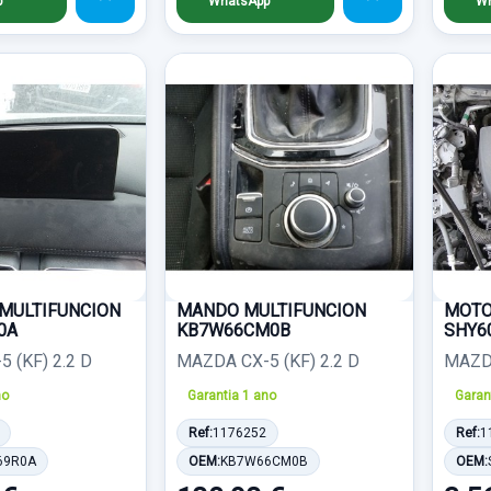
p
WhatsApp
Wh
MULTIFUNCION
MANDO MULTIFUNCION
MOTO
0A
KB7W66CM0B
SHY6
 (KF) 2.2 D
MAZDA CX-5 (KF) 2.2 D
MAZDA
no
Garantia 1 ano
Garan
Ref:
1176252
Ref:
1
69R0A
OEM:
KB7W66CM0B
OEM: