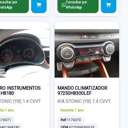
nsultar por
Consultar por
atsApp
WhatsApp
RO INSTRUMENTOS
MANDO CLIMATIZADOR
3H8180
97250H8300LEF
TONIC (YB) 1.4 CVVT
KIA STONIC (YB) 1.4 CVVT
tia 1 ano
Garantia 1 ano
176071
Ref:
1176070
94013H8180
OEM:
97250H8300LEF