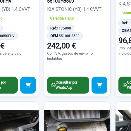
50FHV
55100H8500
KIA S
 (YB) 1.4 CVVT
KIA STONIC (YB) 1.4 CVVT
Garan
no
Garantia 1 ano
Ref:
1
Ref:
1175898
OEM:
8850FHV
OEM:
55100H8500
96,
 €
242,00 €
Con IVA
s de envio no
Con IVA, gastos de envio no
incluid
incluidos.
 por
Consultar por
Co
p
WhatsApp
Wh