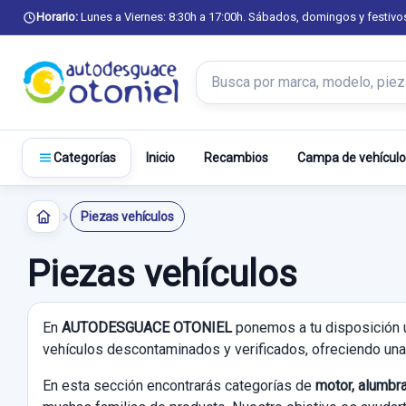
Horario:
Lunes a Viernes: 8:30h a 17:00h. Sábados, domingos y festivo
Buscar productos
Inicio
Recambios
Campa de vehículo
Categorías
Piezas vehículos
Piezas vehículos
En
AUTODESGUACE OTONIEL
ponemos a tu disposición 
vehículos descontaminados y verificados, ofreciendo una 
En esta sección encontrarás categorías de
motor, alumbra