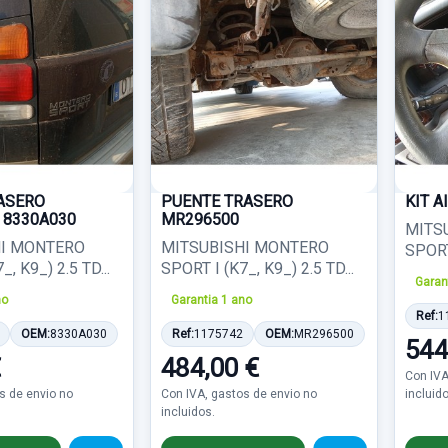
ASERO
PUENTE TRASERO
KIT 
 8330A030
MR296500
MITS
HI MONTERO
MITSUBISHI MONTERO
SPORT 
, K9_) 2.5 TD...
SPORT I (K7_, K9_) 2.5 TD...
Garan
no
Garantia 1 ano
Ref:
1
OEM:
8330A030
Ref:
1175742
OEM:
MR296500
544
€
484,00 €
Con IVA
s de envio no
Con IVA, gastos de envio no
incluid
incluidos.