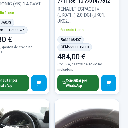
7711135110 7701477812
TONIC (YB) 1.4 CVVT
RENAULT ESPACE IV
tia 1 ano
(JK0/1_) 2.0 DCI (JK01,
JK02,...
176073
56111H8000WK
Garantia 1 ano
80 €
Ref:
1168407
, gastos de envio no
OEM:
7711135110
os.
484,00 €
Con IVA, gastos de envio no
incluidos.
nsultar por
Consultar por
atsApp
WhatsApp