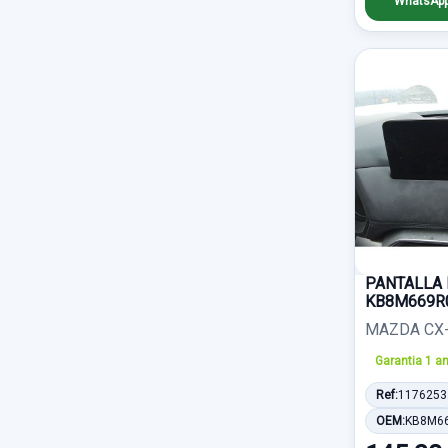
WhatsAp
Radiador agua
669
ELECTRICO 6 PIN
48
ABARTH
2
Puerta trasera izquierda
660
CAJA
47
AIXAM
2
Cerradura puerta trasera derecha
636
DE 4
47
DS
2
Anillo airbag
606
INTERIOR
47
LIGIER
2
Porton trasero
595
SOPORTE ROTO
46
ROVER
2
Kit airbag
593
BLANCA
45
GMC
1
Capot
589
VERDE
45
LADA
1
PANTALLA 
KB8M669R
Mando luces
583
1ºSERIE
44
PIAGGIO
1
MAZDA CX-5
Amortiguador delantero izquierdo
577
NEGRA
44
Garantia 1 a
WOTTAN
1
Piloto trasero derecho interior
574
Ref:
1176253
5 PUERTAS
42
OEM:
KB8M6
Mando multifuncion
567
SIN AIRBAG
41