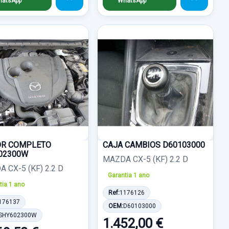
atsApp
WhatsApp
R COMPLETO
CAJA CAMBIOS D60103000
02300W
MAZDA CX-5 (KF) 2.2 D
 CX-5 (KF) 2.2 D
Garantia 1 ano
tia 1 ano
Ref:
1176126
176137
OEM:
D60103000
SHY602300W
1.452,00 €