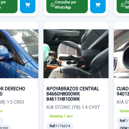
 por
Consultar por
Co
p
WhatsApp
Wh
OR DERECHO
APOYABRAZOS CENTRAL
CUAD
0
84660H8000WK
9401
84611H8100WK
(JB) 1.5 CRDI
KIA S
KIA STONIC (YB) 1.4 CVVT
no
Garan
Garantia 1 ano
Ref:
1
Ref:
1176074
G200
OEM: