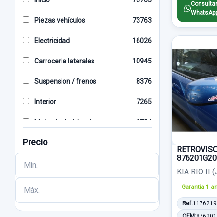
Inicio
73763
GRIS
174
Consultar
VOLVO
1000
WhatsAp
Piezas vehículos
73763
BLANCO
172
SKODA
949
Electricidad
16026
4 PINES
164
HONDA
821
Carroceria laterales
10945
MANUAL
155
MG
771
Suspension / frenos
8376
X2
148
DACIA
711
Interior
7265
2 PINES
143
MITSUBISHI
652
Motor / admision / escape
6794
6 PIN
135
LAND ROVER
647
Precio
Alumbrado
6132
AZUL
133
RETROVIS
JAGUAR
613
876201G20
Direccion / transmision
3909
ABS
128
CHEVROLET
601
KIA RIO II 
Carroceria frontal
3802
2 PIN
122
Garantia 1 a
LEXUS
569
Cambio/embrague
3474
Ref:
1176219
SOLO MECANISMO
116
SUBARU
550
OEM:
876201