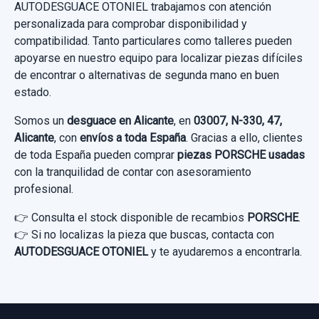
PUERTA TRASERA IZQUIERDA NEGRO
AUTODESGUACE OTONIEL trabajamos con atención
Ref:
820970
usado.
personalizada para comprobar disponibilidad y
50,00 €
compatibilidad. Tanto particulares como talleres pueden
PORSCHE CAYENNE (TYP 9PA) S
apoyarse en nuestro equipo para localizar piezas difíciles
Sin IVA, gastos de envío no incluidos.
de encontrar o alternativas de segunda mano en buen
Garantía 1 año
estado.
Consultar por whatsapp
Ref:
804442
Somos un
desguace en Alicante
, en
03007, N-330, 47,
Alicante
, con
envíos a toda España
. Gracias a ello, clientes
170,00 €
de toda España pueden comprar
piezas PORSCHE usadas
Sin IVA, gastos de envío no incluidos.
con la tranquilidad de contar con asesoramiento
profesional.
Consultar por whatsapp
👉 Consulta el stock disponible de recambios
PORSCHE
.
👉 Si no localizas la pieza que buscas, contacta con
CONMUTADOR DE ARRANQUE 3D0905865C
AUTODESGUACE OTONIEL
y te ayudaremos a encontrarla.
3D0905865C
CONMUTADOR DE ARRANQUE
APOYABRAZOS CENTRAL 7L5863239 BEIGE
3D0905865C... usado.
CON APOYABRAZOS