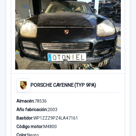
PORSCHE CAYENNE (TYP 9PA)
Almacén:
78536
Año fabricación:
2003
Bastidor:
WP1ZZZ9PZ4LA47161
Código motor:
M4800
Color:
Negro