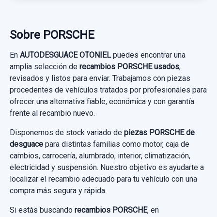
300,00 €
MOTOR ELEVALUNAS TRASERO IZQUIERDO
usado.
3D0959795C 3D0959795C
Sin IVA, gastos de envío no incluidos.
PORSCHE CAYENNE (TYP 9PA) S
Sobre PORSCHE
MOTOR ELEVALUNAS TRASERO
ASIENTOS TRASEROS CON REPOSABRAZOS
Garantía 1 año
IZQUIERDO... usado.
Consultar por whatsapp
En
AUTODESGUACE OTONIEL
puedes encontrar una
SUPERIOR E INFERIOR
PORSCHE CAYENNE (TYP 9PA) S
amplia selección de
recambios PORSCHE usados
,
Ref:
805109
OEM:
7L0521101A
ASIENTOS TRASEROS CON
revisados y listos para enviar. Trabajamos con piezas
Garantía 1 año
REPOSABRAZOS... usado.
66,93 €
procedentes de vehículos tratados por profesionales para
ofrecer una alternativa fiable, económica y con garantía
PORSCHE CAYENNE (TYP 9PA) S
Sin IVA, gastos de envío no incluidos.
Ref:
805850
OEM:
3D0959795C
frente al recambio nuevo.
BRAZO SUSPENSION INFERIOR DELANTERO
Garantía 1 año
17,35 €
DERECHO
Disponemos de stock variado de
piezas PORSCHE de
Consultar por whatsapp
desguace
para distintas familias como motor, caja de
Sin IVA, gastos de envío no incluidos.
Ref:
805606
BRAZO SUSPENSION INFERIOR
cambios, carrocería, alumbrado, interior, climatización,
DELANTERO... usado.
electricidad y suspensión. Nuestro objetivo es ayudarte a
175,00 €
Consultar por whatsapp
PORSCHE CAYENNE (TYP 9PA) S
localizar el recambio adecuado para tu vehículo con una
Sin IVA, gastos de envío no incluidos.
compra más segura y rápida.
Garantía 1 año
PUERTA TRASERA IZQUIERDA NEGRO
Si estás buscando
recambios PORSCHE
, en
Consultar por whatsapp