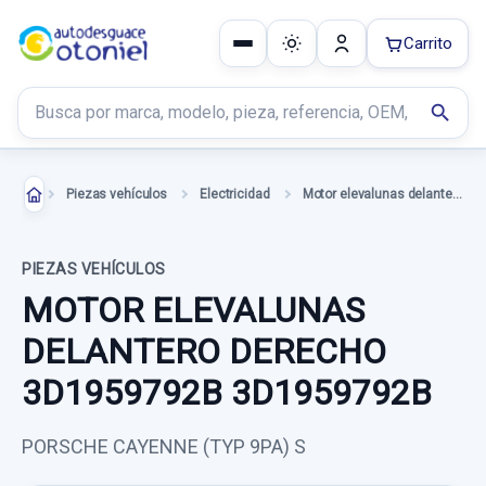
Carrito
Buscar productos
search
Piezas vehículos
Electricidad
Motor elevalunas delantero derecho
PIEZAS VEHÍCULOS
MOTOR ELEVALUNAS
DELANTERO DERECHO
3D1959792B 3D1959792B
PORSCHE CAYENNE (TYP 9PA) S