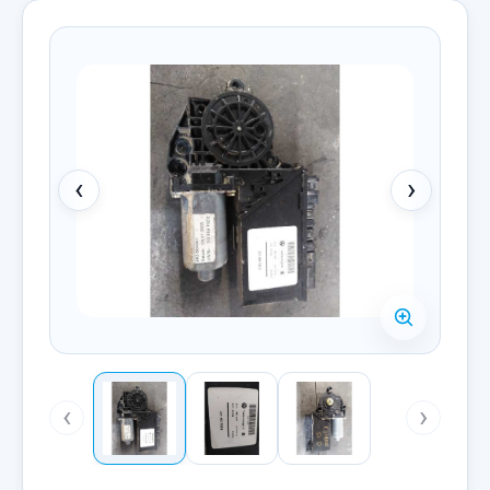
‹
›
‹
›