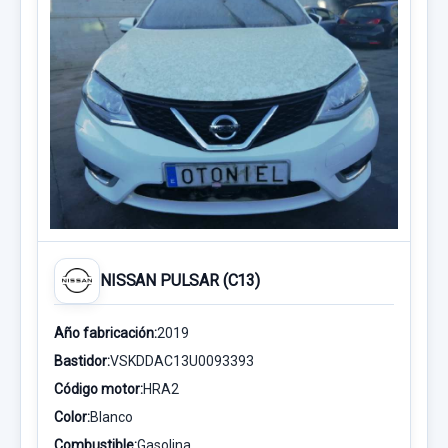
NISSAN PULSAR (C13)
Año fabricación:
2019
Bastidor:
VSKDDAC13U0093393
Código motor:
HRA2
Color:
Blanco
Combustible:
Gasolina