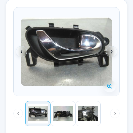
‹
›
‹
›