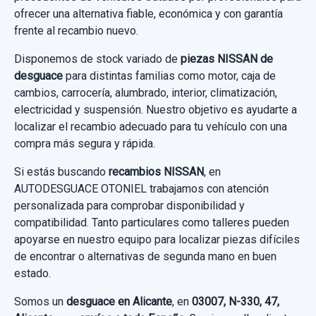
36,36 €
ofrecer una alternativa fiable, económica y con garantía
ELEVALUNAS DELANTERO DERECHO
Sin IVA, gastos de envío no incluidos.
frente al recambio nuevo.
AMORTIGUADOR TRASERO DERECHO
807003ZL0B DE RIADA ELECTRICO 2 PINS
562103ZL0D
Disponemos de stock variado de
piezas NISSAN de
ELEVALUNAS DELANTERO DERECHO...
Consultar por whatsapp
desguace
para distintas familias como motor, caja de
AMORTIGUADOR TRASERO DERECHO...
usado.
cambios, carrocería, alumbrado, interior, climatización,
usado.
NISSAN PULSAR (C13) 1.2 16V CAT
electricidad y suspensión. Nuestro objetivo es ayudarte a
NISSAN PULSAR (C13) 1.2 16V CAT
localizar el recambio adecuado para tu vehículo con una
Garantía 1 año
compra más segura y rápida.
Garantía 1 año
Si estás buscando
recambios NISSAN
, en
Ref:
825006
OEM:
807003ZL0B
AUTODESGUACE OTONIEL trabajamos con atención
Ref:
825075
OEM:
562103ZL0D
16,52 €
personalizada para comprobar disponibilidad y
22,31 €
compatibilidad. Tanto particulares como talleres pueden
Sin IVA, gastos de envío no incluidos.
apoyarse en nuestro equipo para localizar piezas difíciles
Sin IVA, gastos de envío no incluidos.
de encontrar o alternativas de segunda mano en buen
estado.
Consultar por whatsapp
MANDO MULTIFUNCION 0265019061 SIN
Consultar por whatsapp
Somos un
desguace en Alicante
, en
03007, N-330, 47,
SENSOR ESP