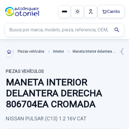
Carrito
Buscar productos
search
Piezas vehículos
Interior
Maneta interior delantera derecha
PIEZAS VEHÍCULOS
MANETA INTERIOR
DELANTERA DERECHA
806704EA CROMADA
NISSAN PULSAR (C13) 1.2 16V CAT