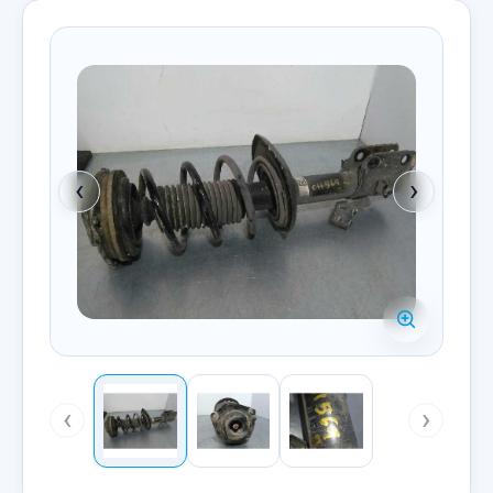
‹
›
‹
›