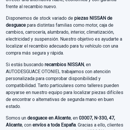
36,36 €
frente al recambio nuevo.
ELEVALUNAS DELANTERO DERECHO
Sin IVA, gastos de envío no incluidos.
AMORTIGUADOR TRASERO DERECHO
807003ZL0B DE RIADA ELECTRICO 2 PINS
Disponemos de stock variado de
piezas NISSAN de
562103ZL0D
desguace
para distintas familias como motor, caja de
ELEVALUNAS DELANTERO DERECHO...
Consultar por whatsapp
cambios, carrocería, alumbrado, interior, climatización,
AMORTIGUADOR TRASERO DERECHO...
usado.
electricidad y suspensión. Nuestro objetivo es ayudarte a
usado.
NISSAN PULSAR (C13) 1.2 16V CAT
localizar el recambio adecuado para tu vehículo con una
NISSAN PULSAR (C13) 1.2 16V CAT
compra más segura y rápida.
Garantía 1 año
Si estás buscando
recambios NISSAN
, en
Garantía 1 año
AUTODESGUACE OTONIEL trabajamos con atención
Ref:
825006
OEM:
807003ZL0B
personalizada para comprobar disponibilidad y
Ref:
825075
OEM:
562103ZL0D
16,52 €
compatibilidad. Tanto particulares como talleres pueden
22,31 €
apoyarse en nuestro equipo para localizar piezas difíciles
Sin IVA, gastos de envío no incluidos.
de encontrar o alternativas de segunda mano en buen
Sin IVA, gastos de envío no incluidos.
estado.
Consultar por whatsapp
Somos un
desguace en Alicante
, en
03007, N-330, 47,
MANDO MULTIFUNCION 0265019061 SIN
Consultar por whatsapp
Alicante
, con
envíos a toda España
. Gracias a ello, clientes
SENSOR ESP