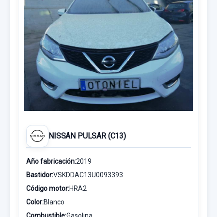
NISSAN PULSAR (C13)
Año fabricación:
2019
Bastidor:
VSKDDAC13U0093393
Código motor:
HRA2
Color:
Blanco
Combustible:
Gasolina