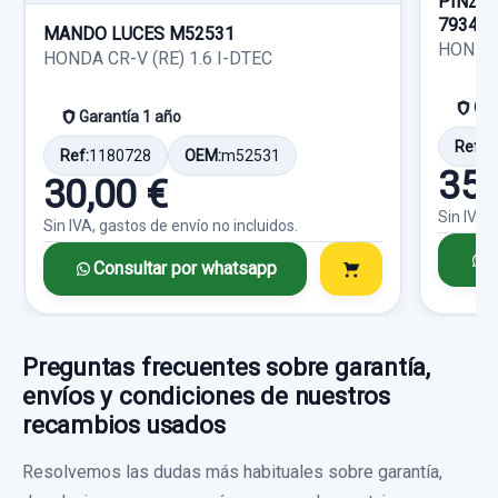
PINZA
CAJA CAMBIOS SJSM2001106 69.648KM B
79343
Consultar por whatsapp
20,00 €
MANDO LUCES M52531
HONDA 
HONDA CR-V (RE) 1.6 I-DTEC
CAJA CAMBIOS SJSM2001106 69.648KM
Sin IVA, gastos de envío no incluidos.
B usado.
Gar
Garantía 1 año
HONDA FR-V (BE) 1.7
Consultar por whatsapp
Ref:
1
Ref:
1180728
OEM:
m52531
CERRADURA PUERTA DELANTERA IZQUIERDA
35,
Garantía 1 año
30,00 €
5 PINS
Sin IVA,
Sin IVA, gastos de envío no incluidos.
Ref:
430315
OEM:
SJSM2001106
CERRADURA PUERTA DELANTERA... usado.
C
HONDA FR-V (BE) 1.7
Consultar por whatsapp
249,58 €
Sin IVA, gastos de envío no incluidos.
Garantía 1 año
Preguntas frecuentes sobre garantía,
Ref:
430356
Consultar por whatsapp
envíos y condiciones de nuestros
35,00 €
recambios usados
Sin IVA, gastos de envío no incluidos.
Resolvemos las dudas más habituales sobre garantía,