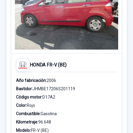
HONDA FR-V (BE)
Año fabricación:
2006
Bastidor:
JHMBE17206S201119
Código motor:
D17A2
Color:
Rojo
Combustible:
Gasolina
Kilometraje:
96.648
Modelo:
FR-V (BE)