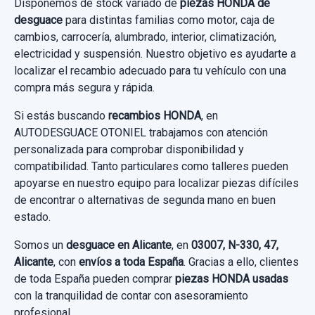
Disponemos de stock variado de
piezas HONDA de
HONDA FR-V (BE) 1.7
desguace
para distintas familias como motor, caja de
cambios, carrocería, alumbrado, interior, climatización,
Garantía 1 año
electricidad y suspensión. Nuestro objetivo es ayudarte a
localizar el recambio adecuado para tu vehículo con una
Ref:
572827
compra más segura y rápida.
15,00 €
Si estás buscando
recambios HONDA
, en
AUTODESGUACE OTONIEL trabajamos con atención
Sin IVA, gastos de envío no incluidos.
personalizada para comprobar disponibilidad y
compatibilidad. Tanto particulares como talleres pueden
Consultar por whatsapp
apoyarse en nuestro equipo para localizar piezas difíciles
de encontrar o alternativas de segunda mano en buen
estado.
Somos un
desguace en Alicante
, en
03007, N-330, 47,
Alicante
, con
envíos a toda España
. Gracias a ello, clientes
de toda España pueden comprar
piezas HONDA usadas
con la tranquilidad de contar con asesoramiento
profesional.