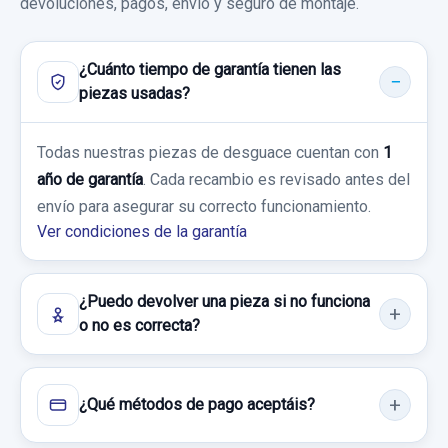
devoluciones, pagos, envío y seguro de montaje.
Consultar por whatsapp
¿Cuánto tiempo de garantía tienen las
piezas usadas?
AIRBAG CORTINA DELANTERO IZQUIERDO
AIRBAG CORTINA DELANTERO IZQUIERDO
Todas nuestras piezas de desguace cuentan con
1
usado.
año de garantía
. Cada recambio es revisado antes del
HONDA FR-V (BE) 1.7
envío para asegurar su correcto funcionamiento.
Ver condiciones de la garantía
Garantía 1 año
Ref:
606762
¿Puedo devolver una pieza si no funciona
o no es correcta?
80,00 €
Sin IVA, gastos de envío no incluidos.
¿Qué métodos de pago aceptáis?
Consultar por whatsapp
CERRADURA PUERTA DELANTERA DERECHA 5