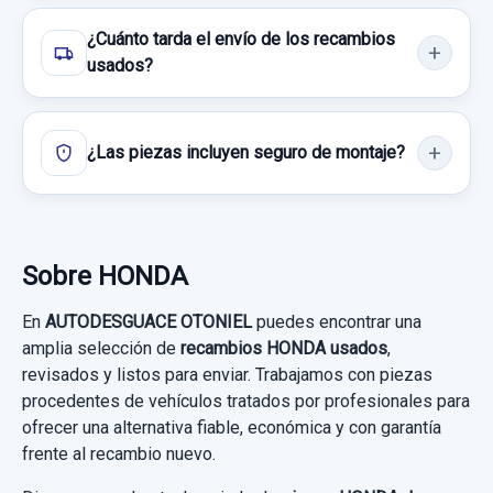
PINS
¿Cuánto tarda el envío de los recambios
CERRADURA PUERTA DELANTERA
usados?
DERECHA... usado.
HONDA FR-V (BE) 1.7
¿Las piezas incluyen seguro de montaje?
Garantía 1 año
Ref:
430357
Sobre HONDA
35,00 €
Sin IVA, gastos de envío no incluidos.
En
AUTODESGUACE OTONIEL
puedes encontrar una
amplia selección de
recambios HONDA usados
,
revisados y listos para enviar. Trabajamos con piezas
Consultar por whatsapp
procedentes de vehículos tratados por profesionales para
ofrecer una alternativa fiable, económica y con garantía
PARASOL DERECHO GRIS
frente al recambio nuevo.
PARASOL DERECHO GRIS usado.