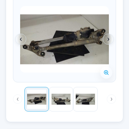
‹
›
‹
›