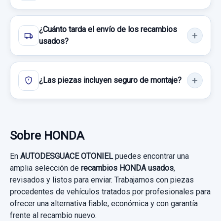
Consultar por whatsapp
CERRADURA PUERTA DELANTERA DERECHA 5
PINS
¿Cuánto tarda el envío de los recambios
CERRADURA PUERTA DELANTERA
usados?
DERECHA... usado.
HONDA FR-V (BE) 1.7
¿Las piezas incluyen seguro de montaje?
Garantía 1 año
Ref:
430357
Sobre HONDA
35,00 €
Sin IVA, gastos de envío no incluidos.
En
AUTODESGUACE OTONIEL
puedes encontrar una
amplia selección de
recambios HONDA usados
,
revisados y listos para enviar. Trabajamos con piezas
Consultar por whatsapp
procedentes de vehículos tratados por profesionales para
ofrecer una alternativa fiable, económica y con garantía
PARASOL DERECHO GRIS
frente al recambio nuevo.