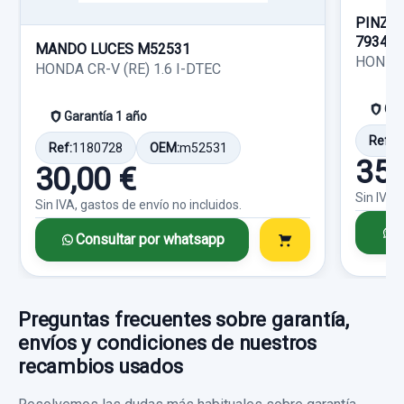
Ref:
606705
PINZA
79343
Consultar por whatsapp
20,00 €
MANDO LUCES M52531
HONDA 
HONDA CR-V (RE) 1.6 I-DTEC
Sin IVA, gastos de envío no incluidos.
Gar
Garantía 1 año
Consultar por whatsapp
Ref:
1
Ref:
1180728
OEM:
m52531
CERRADURA PUERTA DELANTERA IZQUIERDA
35,
30,00 €
5 PINS
Sin IVA,
Sin IVA, gastos de envío no incluidos.
CERRADURA PUERTA DELANTERA... usado.
C
HONDA FR-V (BE) 1.7
Consultar por whatsapp
Garantía 1 año
Preguntas frecuentes sobre garantía,
Ref:
430356
envíos y condiciones de nuestros
35,00 €
recambios usados
Sin IVA, gastos de envío no incluidos.