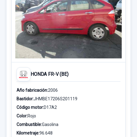
HONDA FR-V (BE)
Año fabricación:
2006
Bastidor:
JHMBE17206S201119
Código motor:
D17A2
Color:
Rojo
Combustible:
Gasolina
Kilometraje:
96.648