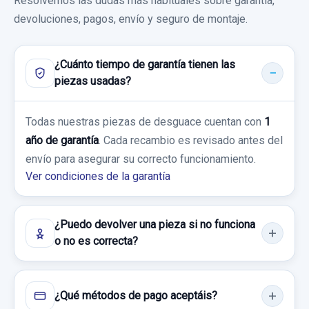
Resolvemos las dudas más habituales sobre garantía,
MOTOR LIMPIA DELANTERO 562432238
devoluciones, pagos, envío y seguro de montaje.
Consultar por whatsapp
MOTOR LIMPIA DELANTERO 562432238
usado.
¿Cuánto tiempo de garantía tienen las
HONDA FR-V (BE) 1.7
piezas usadas?
AIRBAG CORTINA DELANTERO IZQUIERDO
Garantía 1 año
AIRBAG CORTINA DELANTERO IZQUIERDO
Todas nuestras piezas de desguace cuentan con
1
usado.
año de garantía
. Cada recambio es revisado antes del
Ref:
430359
OEM:
562432238
HONDA FR-V (BE) 1.7
envío para asegurar su correcto funcionamiento.
28,92 €
Ver condiciones de la garantía
Garantía 1 año
Sin IVA, gastos de envío no incluidos.
Ref:
606762
¿Puedo devolver una pieza si no funciona
Consultar por whatsapp
o no es correcta?
80,00 €
Sin IVA, gastos de envío no incluidos.
¿Qué métodos de pago aceptáis?