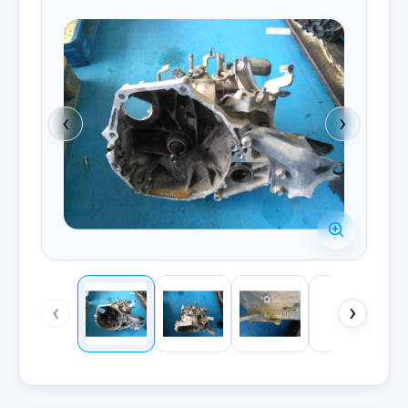
‹
›
‹
›