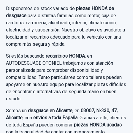
PARASOL DERECHO GRIS usado.
Disponemos de stock variado de
piezas HONDA de
HONDA FR-V (BE) 1.7
desguace
para distintas familias como motor, caja de
cambios, carrocería, alumbrado, interior, climatización,
Garantía 1 año
electricidad y suspensión. Nuestro objetivo es ayudarte a
localizar el recambio adecuado para tu vehículo con una
Ref:
572827
compra más segura y rápida.
15,00 €
Si estás buscando
recambios HONDA
, en
AUTODESGUACE OTONIEL trabajamos con atención
Sin IVA, gastos de envío no incluidos.
personalizada para comprobar disponibilidad y
compatibilidad. Tanto particulares como talleres pueden
Consultar por whatsapp
apoyarse en nuestro equipo para localizar piezas difíciles
de encontrar o alternativas de segunda mano en buen
estado.
Somos un
desguace en Alicante
, en
03007, N-330, 47,
Alicante
, con
envíos a toda España
. Gracias a ello, clientes
de toda España pueden comprar
piezas HONDA usadas
con la tranquilidad de contar con asesoramiento