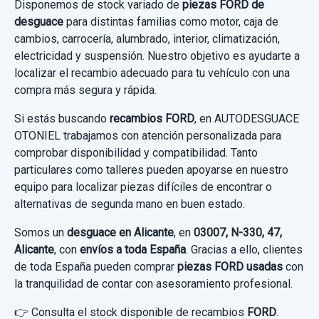
Disponemos de stock variado de
piezas FORD de
Sin IVA, gastos de envío no incluidos.
desguace
para distintas familias como motor, caja de
Garantía 1 año
cambios, carrocería, alumbrado, interior, climatización,
electricidad y suspensión. Nuestro objetivo es ayudarte a
Ref:
993559
Consultar por whatsapp
localizar el recambio adecuado para tu vehículo con una
compra más segura y rápida.
60,00 €
Sin IVA, gastos de envío no incluidos.
Si estás buscando
recambios FORD
, en AUTODESGUACE
OTONIEL trabajamos con atención personalizada para
comprobar disponibilidad y compatibilidad. Tanto
Consultar por whatsapp
particulares como talleres pueden apoyarse en nuestro
equipo para localizar piezas difíciles de encontrar o
alternativas de segunda mano en buen estado.
Somos un
desguace en Alicante
, en
03007, N-330, 47,
Alicante
, con
envíos a toda España
. Gracias a ello, clientes
de toda España pueden comprar
piezas FORD usadas
con
la tranquilidad de contar con asesoramiento profesional.
👉 Consulta el stock disponible de recambios
FORD
.