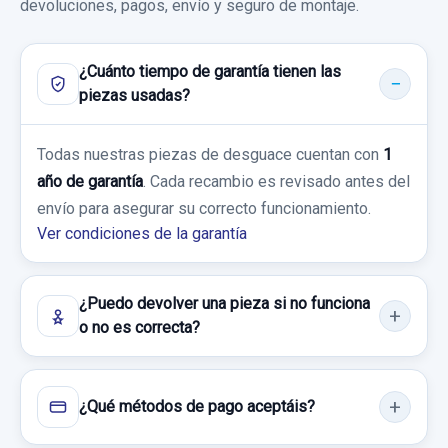
devoluciones, pagos, envío y seguro de montaje.
Garantía 1 año
¿Cuánto tiempo de garantía tienen las
Ref:
993548
piezas usadas?
SALPICADERO GUANTERA ROTA
130,00 €
SALPICADERO GUANTERA ROTA usado.
Sin IVA, gastos de envío no incluidos.
Todas nuestras piezas de desguace cuentan con
1
FORD GALAXY (CA1) LIMITED EDITION
año de garantía
. Cada recambio es revisado antes del
envío para asegurar su correcto funcionamiento.
Garantía 1 año
Consultar por whatsapp
Ver condiciones de la garantía
Ref:
993557
200,00 €
¿Puedo devolver una pieza si no funciona
o no es correcta?
Sin IVA, gastos de envío no incluidos.
Consultar por whatsapp
¿Qué métodos de pago aceptáis?