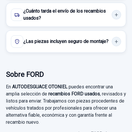
¿Cuánto tarda el envío de los recambios
usados?
¿Las piezas incluyen seguro de montaje?
CERRADURA PUERTA TRASERA IZQUIERDA
6M2AR26413BA 6 PINS
CERRADURA PUERTA TRASERA
Sobre FORD
IZQUIERDA... usado.
En
AUTODESGUACE OTONIEL
puedes encontrar una
FORD GALAXY (CA1) LIMITED EDITION
amplia selección de
recambios FORD usados
, revisados y
listos para enviar. Trabajamos con piezas procedentes de
Garantía 1 año
vehículos tratados por profesionales para ofrecer una
ASIENTO DELANTERO DERECHO
alternativa fiable, económica y con garantía frente al
Ref:
1020043
OEM:
6M2AR26413BA
ASIENTO DELANTERO DERECHO usado.
recambio nuevo.
24,79 €
FORD GALAXY (CA1) LIMITED EDITION