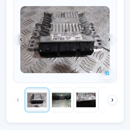
‹
›
‹
›