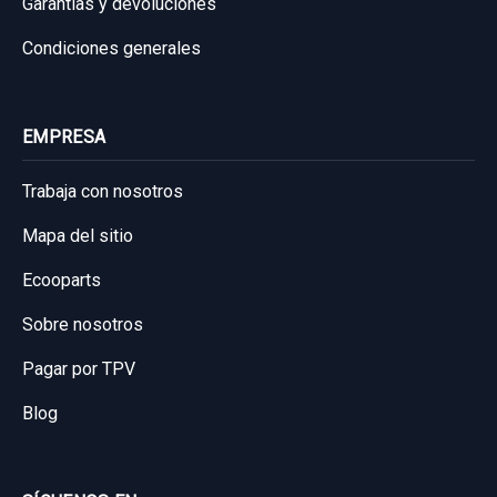
Garantías y devoluciones
ASIENTO TRASERO IZQUIERDO
Condiciones generales
ASIENTO TRASERO IZQUIERDO usado.
FORD GALAXY (CA1) LIMITED EDITION
EMPRESA
Garantía 1 año
Trabaja con nosotros
Ref:
993563
Mapa del sitio
60,00 €
Ecooparts
Sin IVA, gastos de envío no incluidos.
Sobre nosotros
Consultar por whatsapp
Pagar por TPV
Blog