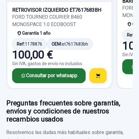
BARRA
FORD 
80,00 €
RETROVISOR IZQUIERDO ET7617683BH
MONOS
Consultar por whatsapp
FORD TOURNEO COURIER B460
Sin IVA, gastos de envío no incluidos.
MONOSPACE 1.0 ECOBOOST
Gar
Garantía 1 año
Ref:
1
Consultar por whatsapp
100
Ref:
1178876
OEM:
et7617683bh
100,00 €
Sin IVA,
Sin IVA, gastos de envío no incluidos.
C
Consultar por whatsapp
Preguntas frecuentes sobre garantía,
envíos y condiciones de nuestros
PUERTA DELANTERA DERECHA
recambios usados
PUERTA DELANTERA DERECHA usado.
Resolvemos las dudas más habituales sobre garantía,
FORD GALAXY (CA1) LIMITED EDITION