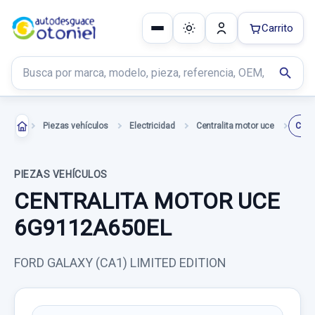
Carrito
Buscar productos
search
Piezas vehículos
Electricidad
Centralita motor uce
PIEZAS VEHÍCULOS
CENTRALITA MOTOR UCE
6G9112A650EL
FORD GALAXY (CA1) LIMITED EDITION