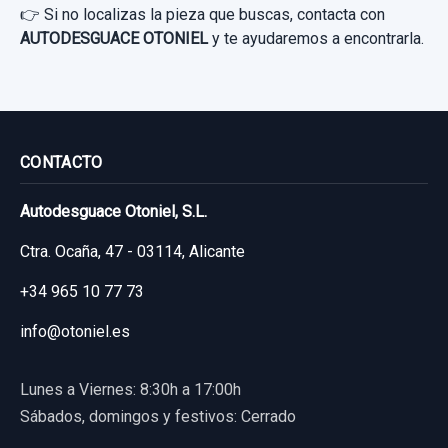
👉 Si no localizas la pieza que buscas, contacta con
AUTODESGUACE OTONIEL
y te ayudaremos a encontrarla.
ELEVALUNAS TRASERO IZQUIERDO
0130822286 6 PINS
ELEVALUNAS TRASERO IZQUIERDO...
usado.
CONTACTO
FORD GALAXY (CA1) LIMITED EDITION
GUANTERA
Autodesguace Otoniel, S.L.
Garantía 1 año
GUANTERA usado.
Ctra. Ocaña, 47 - 03114, Alicante
FORD GALAXY (CA1) LIMITED EDITION
Ref:
1020044
OEM:
0130822286
+34 965 10 77 73
19,00 €
Garantía 1 año
info@otoniel.es
Sin IVA, gastos de envío no incluidos.
Ref:
993560
Lunes a Viernes: 8:30h a 17:00h
40,00 €
Consultar por whatsapp
Sábados, domingos y festivos: Cerrado
Sin IVA, gastos de envío no incluidos.