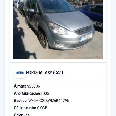
FORD GALAXY (CA1)
Almacén:
78536
Año fabricación:
2006
Bastidor:
WF0MXXGBWM6B14796
Código motor:
QXWB
Color:
Gris