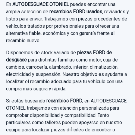
En
AUTODESGUACE OTONIEL
puedes encontrar una
19,00 €
amplia selección de
recambios FORD usados
, revisados y
listos para enviar. Trabajamos con piezas procedentes de
Sin IVA, gastos de envío no incluidos.
ASIENTO DELANTERO DERECHO
vehículos tratados por profesionales para ofrecer una
ASIENTO DELANTERO DERECHO usado.
alternativa fiable, económica y con garantía frente al
Consultar por whatsapp
recambio nuevo.
FORD GALAXY (CA1) LIMITED EDITION
Disponemos de stock variado de
piezas FORD de
Garantía 1 año
desguace
para distintas familias como motor, caja de
cambios, carrocería, alumbrado, interior, climatización,
Ref:
993559
electricidad y suspensión. Nuestro objetivo es ayudarte a
localizar el recambio adecuado para tu vehículo con una
60,00 €
compra más segura y rápida.
Sin IVA, gastos de envío no incluidos.
Si estás buscando
recambios FORD
, en AUTODESGUACE
OTONIEL trabajamos con atención personalizada para
Consultar por whatsapp
comprobar disponibilidad y compatibilidad. Tanto
particulares como talleres pueden apoyarse en nuestro
equipo para localizar piezas difíciles de encontrar o