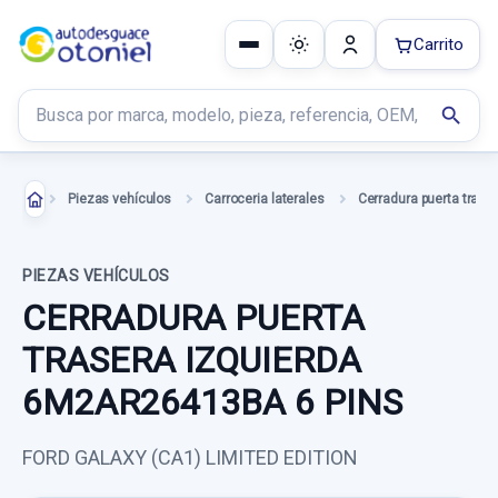
Carrito
Buscar productos
search
Piezas vehículos
Carroceria laterales
PIEZAS VEHÍCULOS
CERRADURA PUERTA
TRASERA IZQUIERDA
6M2AR26413BA 6 PINS
FORD GALAXY (CA1) LIMITED EDITION