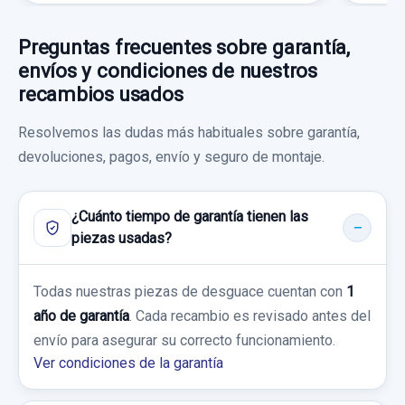
FORD GALAXY (CA1) LIMITED EDITION
Preguntas frecuentes sobre garantía,
Garantía 1 año
envíos y condiciones de nuestros
recambios usados
Ref:
993548
Resolvemos las dudas más habituales sobre garantía,
130,00 €
devoluciones, pagos, envío y seguro de montaje.
Sin IVA, gastos de envío no incluidos.
¿Cuánto tiempo de garantía tienen las
SALPICADERO GUANTERA ROTA
Consultar por whatsapp
piezas usadas?
SALPICADERO GUANTERA ROTA usado.
FORD GALAXY (CA1) LIMITED EDITION
Todas nuestras piezas de desguace cuentan con
1
año de garantía
. Cada recambio es revisado antes del
Garantía 1 año
envío para asegurar su correcto funcionamiento.
Ver condiciones de la garantía
Ref:
993557