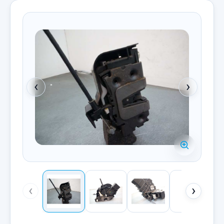
‹
›
‹
›