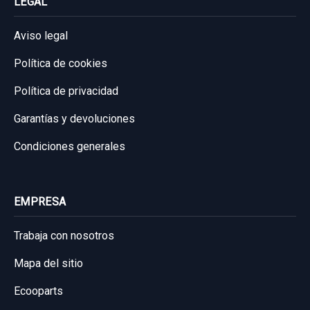
LEGAL
Aviso legal
Política de cookies
Política de privacidad
ASIENTO TRASERO IZQUIERDO
Garantías y devoluciones
ASIENTO TRASERO IZQUIERDO usado.
Condiciones generales
FORD GALAXY (CA1) LIMITED EDITION
Garantía 1 año
EMPRESA
Ref:
993563
Trabaja con nosotros
60,00 €
Mapa del sitio
Sin IVA, gastos de envío no incluidos.
Ecooparts