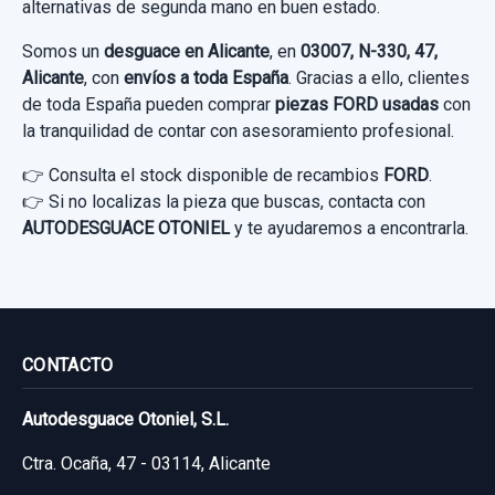
alternativas de segunda mano en buen estado.
Somos un
desguace en Alicante
, en
03007, N-330, 47,
Alicante
, con
envíos a toda España
. Gracias a ello, clientes
de toda España pueden comprar
piezas FORD usadas
con
la tranquilidad de contar con asesoramiento profesional.
👉 Consulta el stock disponible de recambios
FORD
.
👉 Si no localizas la pieza que buscas, contacta con
AUTODESGUACE OTONIEL
y te ayudaremos a encontrarla.
CONTACTO
GUANTERA
Autodesguace Otoniel, S.L.
GUANTERA usado.
FORD GALAXY (CA1) LIMITED EDITION
Ctra. Ocaña, 47 - 03114, Alicante