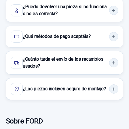
200,00 €
¿Puedo devolver una pieza si no funciona
Sin IVA, gastos de envío no incluidos.
o no es correcta?
Consultar por whatsapp
¿Qué métodos de pago aceptáis?
¿Cuánto tarda el envío de los recambios
ELEVALUNAS TRASERO IZQUIERDO
usados?
0130822286 6 PINS
ELEVALUNAS TRASERO IZQUIERDO...
¿Las piezas incluyen seguro de montaje?
usado.
FORD GALAXY (CA1) LIMITED EDITION
Garantía 1 año
Sobre FORD
Ref:
1020044
OEM:
0130822286