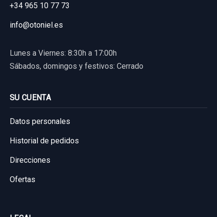
Garantía 1 año
+34 965 10 77 73
info@otoniel.es
Ref:
993560
40,00 €
Lunes a Viernes: 8:30h a 17:00h
Sin IVA, gastos de envío no incluidos.
Sábados, domingos y festivos: Cerrado
Consultar por whatsapp
SU CUENTA
Datos personales
Historial de pedidos
Direcciones
Ofertas