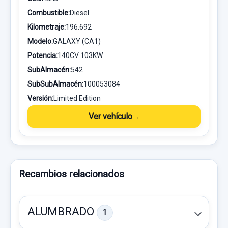
Combustible:
Diesel
Kilometraje:
196.692
Modelo:
GALAXY (CA1)
Potencia:
140CV 103KW
SubAlmacén:
542
SubSubAlmacén:
100053084
Versión:
Limited Edition
Ver vehículo
Recambios relacionados
ALUMBRADO
1