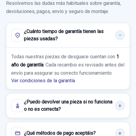
Resolvemos las dudas más habituales sobre garantía,
Ref:
533620
Garantía 1 año
devoluciones, pagos, envío y seguro de montaje.
70,00 €
Ref:
533424
OEM:
202005410
¿Cuánto tiempo de garantía tienen las
Sin IVA, gastos de envío no incluidos.
11,56 €
piezas usadas?
Sin IVA, gastos de envío no incluidos.
Consultar por whatsapp
DISCO FRENO TRASERO
Todas nuestras piezas de desguace cuentan con
1
año de garantía
. Cada recambio es revisado antes del
DISCO FRENO TRASERO usado.
Consultar por whatsapp
envío para asegurar su correcto funcionamiento.
CHEVROLET CAPTIVA 2.0 VCDI LT
Ver condiciones de la garantía
Garantía 1 año
¿Puedo devolver una pieza si no funciona
Ref:
533612
o no es correcta?
40,00 €
ELEVALUNAS TRASERO IZQUIERDO 25937971
Sin IVA, gastos de envío no incluidos.
ELEVALUNAS TRASERO IZQUIERDO
¿Qué métodos de pago aceptáis?