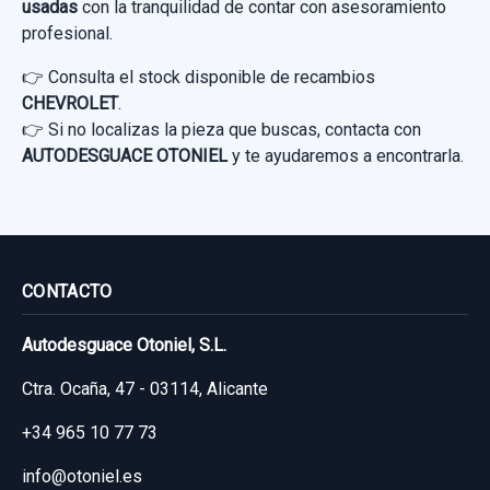
usadas
con la tranquilidad de contar con asesoramiento
profesional.
14,87 €
Sin IVA, gastos de envío no incluidos.
👉 Consulta el stock disponible de recambios
CHEVROLET
.
👉 Si no localizas la pieza que buscas, contacta con
Consultar por whatsapp
AUTODESGUACE OTONIEL
y te ayudaremos a encontrarla.
CONTACTO
Autodesguace Otoniel, S.L.
BRAZO SUSPENSION SUPERIOR TRASERO
DERECHO
Ctra. Ocaña, 47 - 03114, Alicante
BRAZO SUSPENSION SUPERIOR
+34 965 10 77 73
TRASERO... usado.
info@otoniel.es