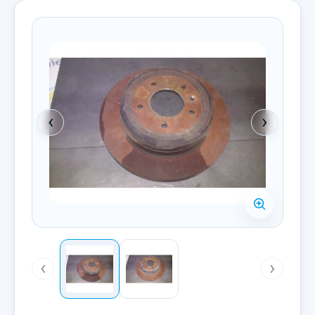
‹
›
‹
›