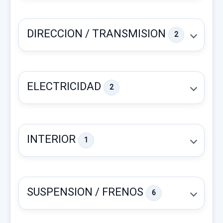
DIRECCION / TRANSMISION
2
ELECTRICIDAD
2
ELEVALUNAS TRASERO DERECHO 2PINS
ELEVALUNAS TRASERO DERECHO 2PINS
INTERIOR
1
usado.
CHEVROLET CAPTIVA 2.0 VCDI LT
MANDO CLIMATIZADOR 96820193
Garantía 1 año
MANDO CLIMATIZADOR 96820193 usado.
SUSPENSION / FRENOS
6
CHEVROLET CAPTIVA 2.0 VCDI LT
Ref:
532882
COLUMNA DIRECCION 25911776 MANDO
Garantía 1 año