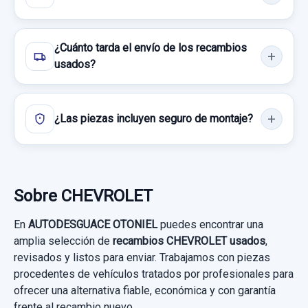
25937971 usado.
Consultar por whatsapp
CHEVROLET CAPTIVA 2.0 VCDI LT
¿Cuánto tarda el envío de los recambios
Garantía 1 año
usados?
Ref:
533199
OEM:
25937971
¿Las piezas incluyen seguro de montaje?
19,00 €
Sin IVA, gastos de envío no incluidos.
Sobre CHEVROLET
Consultar por whatsapp
En
AUTODESGUACE OTONIEL
puedes encontrar una
amplia selección de
recambios CHEVROLET usados
,
revisados y listos para enviar. Trabajamos con piezas
procedentes de vehículos tratados por profesionales para
ofrecer una alternativa fiable, económica y con garantía
frente al recambio nuevo.