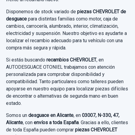
PINZA FRENO DELANTERA IZQUIERDA
BC412152 MANDO
Disponemos de stock variado de
piezas CHEVROLET de
desguace
para distintas familias como motor, caja de
PINZA FRENO DELANTERA IZQUIERDA...
cambios, carrocería, alumbrado, interior, climatización,
usado.
electricidad y suspensión. Nuestro objetivo es ayudarte a
CHEVROLET CAPTIVA 2.0 VCDI LT
localizar el recambio adecuado para tu vehículo con una
compra más segura y rápida.
Garantía 1 año
Si estás buscando
recambios CHEVROLET
, en
Ref:
533613
OEM:
BC412152
AUTODESGUACE OTONIEL trabajamos con atención
personalizada para comprobar disponibilidad y
ELEVALUNAS DELANTERO DERECHO 25937972
23,13 €
compatibilidad. Tanto particulares como talleres pueden
ELEVALUNAS DELANTERO DERECHO
apoyarse en nuestro equipo para localizar piezas difíciles
Sin IVA, gastos de envío no incluidos.
25937972 usado.
de encontrar o alternativas de segunda mano en buen
estado.
CHEVROLET CAPTIVA 2.0 VCDI LT
Consultar por whatsapp
Somos un
desguace en Alicante
, en
03007, N-330, 47,
Garantía 1 año
Alicante
, con
envíos a toda España
. Gracias a ello, clientes
de toda España pueden comprar
piezas CHEVROLET
Ref:
436046
OEM:
25937972