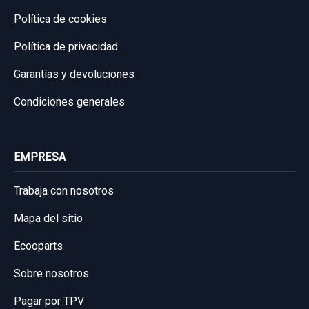
Política de cookies
Política de privacidad
Garantías y devoluciones
Condiciones generales
BRAZO SUSPENSION SUPERIOR TRASERO
EMPRESA
IZQUIERDO
BRAZO SUSPENSION SUPERIOR
Trabaja con nosotros
TRASERO... usado.
Mapa del sitio
CHEVROLET CAPTIVA 2.0 VCDI LT
Ecooparts
Garantía 1 año
Sobre nosotros
Ref:
533615
Pagar por TPV