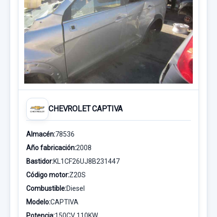
CHEVROLET CAPTIVA
Almacén:
78536
Año fabricación:
2008
Bastidor:
KL1CF26UJ8B231447
Código motor:
Z20S
Combustible:
Diesel
Modelo:
CAPTIVA
Potencia:
150CV 110KW