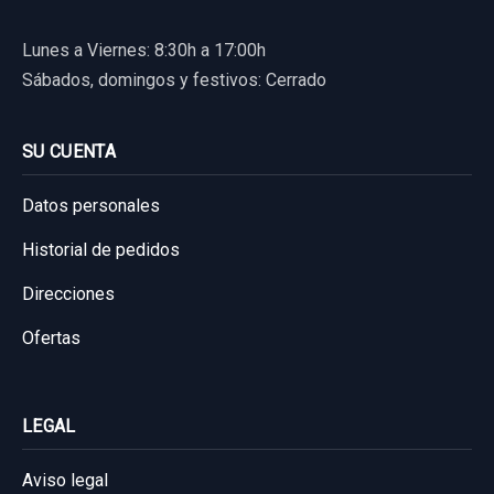
CHEVROLET CAPTIVA 2.0 VCDI LT
Lunes a Viernes: 8:30h a 17:00h
Garantía 1 año
Sábados, domingos y festivos: Cerrado
Ref:
533614
30,00 €
SU CUENTA
Sin IVA, gastos de envío no incluidos.
Datos personales
Historial de pedidos
Consultar por whatsapp
Direcciones
Ofertas
LEGAL
Aviso legal