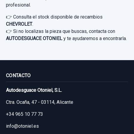
profesional.
👉 Consulta el stock disponible de recambios
CHEVROLET
.
👉 Si no localizas la pieza que buscas, contacta con
AUTODESGUACE OTONIEL
y te ayudaremos a encontrarla.
CONTACTO
PINZA FRENO DELANTERA IZQUIERDA
BC412152 MANDO
Autodesguace Otoniel, S.L.
PINZA FRENO DELANTERA IZQUIERDA...
Ctra. Ocaña, 47 - 03114, Alicante
usado.
+34 965 10 77 73
CHEVROLET CAPTIVA 2.0 VCDI LT
info@otoniel.es
Garantía 1 año