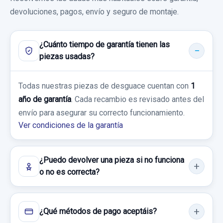
Ref:
533620
Garantía 1 año
devoluciones, pagos, envío y seguro de montaje.
70,00 €
Ref:
533424
OEM:
202005410
¿Cuánto tiempo de garantía tienen las
Sin IVA, gastos de envío no incluidos.
11,56 €
piezas usadas?
Sin IVA, gastos de envío no incluidos.
Consultar por whatsapp
DISCO FRENO TRASERO
Todas nuestras piezas de desguace cuentan con
1
año de garantía
. Cada recambio es revisado antes del
DISCO FRENO TRASERO usado.
Consultar por whatsapp
envío para asegurar su correcto funcionamiento.
CHEVROLET CAPTIVA 2.0 VCDI LT
Ver condiciones de la garantía
Garantía 1 año
¿Puedo devolver una pieza si no funciona
Ref:
533611
o no es correcta?
40,00 €
ELEVALUNAS DELANTERO DERECHO 25937972
Sin IVA, gastos de envío no incluidos.
ELEVALUNAS DELANTERO DERECHO
¿Qué métodos de pago aceptáis?