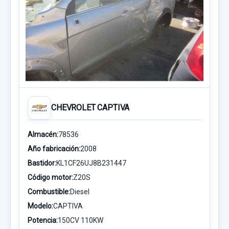
CHEVROLET CAPTIVA
Almacén:
78536
Año fabricación:
2008
Bastidor:
KL1CF26UJ8B231447
Código motor:
Z20S
Combustible:
Diesel
Modelo:
CAPTIVA
Potencia:
150CV 110KW