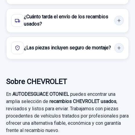
25937972 usado.
Consultar por whatsapp
CHEVROLET CAPTIVA 2.0 VCDI LT
¿Cuánto tarda el envío de los recambios
Garantía 1 año
usados?
Ref:
436046
OEM:
25937972
¿Las piezas incluyen seguro de montaje?
14,87 €
Sin IVA, gastos de envío no incluidos.
Sobre CHEVROLET
Consultar por whatsapp
En
AUTODESGUACE OTONIEL
puedes encontrar una
amplia selección de
recambios CHEVROLET usados
,
revisados y listos para enviar. Trabajamos con piezas
procedentes de vehículos tratados por profesionales para
ofrecer una alternativa fiable, económica y con garantía
frente al recambio nuevo.
DISCO FRENO TRASERO