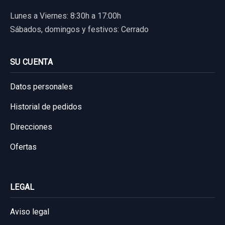
Lunes a Viernes: 8:30h a 17:00h
Ref:
533613
OEM:
BC412152
Sábados, domingos y festivos: Cerrado
23,13 €
Sin IVA, gastos de envío no incluidos.
SU CUENTA
Datos personales
Consultar por whatsapp
Historial de pedidos
Direcciones
Ofertas
LEGAL
Aviso legal