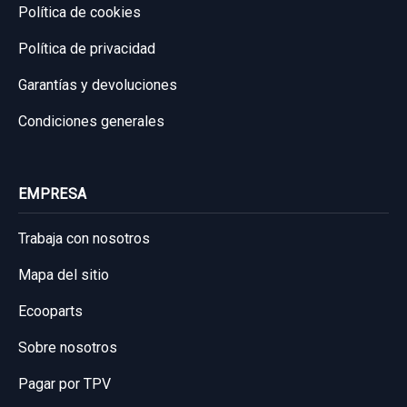
Política de cookies
Política de privacidad
Garantías y devoluciones
Condiciones generales
BRAZO SUSPENSION SUPERIOR TRASERO
DERECHO
BRAZO SUSPENSION SUPERIOR
EMPRESA
TRASERO... usado.
CHEVROLET CAPTIVA 2.0 VCDI LT
Trabaja con nosotros
Mapa del sitio
Garantía 1 año
Ecooparts
Ref:
533614
Sobre nosotros
30,00 €
Pagar por TPV
Sin IVA, gastos de envío no incluidos.