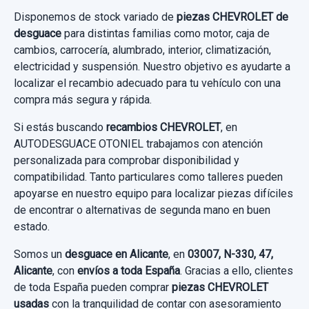
Disponemos de stock variado de
piezas CHEVROLET de
DISCO FRENO TRASERO usado.
desguace
para distintas familias como motor, caja de
CHEVROLET CAPTIVA 2.0 VCDI LT
cambios, carrocería, alumbrado, interior, climatización,
electricidad y suspensión. Nuestro objetivo es ayudarte a
Garantía 1 año
localizar el recambio adecuado para tu vehículo con una
compra más segura y rápida.
Ref:
533612
Si estás buscando
recambios CHEVROLET
, en
40,00 €
AUTODESGUACE OTONIEL trabajamos con atención
personalizada para comprobar disponibilidad y
Sin IVA, gastos de envío no incluidos.
compatibilidad. Tanto particulares como talleres pueden
apoyarse en nuestro equipo para localizar piezas difíciles
Consultar por whatsapp
de encontrar o alternativas de segunda mano en buen
estado.
Somos un
desguace en Alicante
, en
03007, N-330, 47,
Alicante
, con
envíos a toda España
. Gracias a ello, clientes
de toda España pueden comprar
piezas CHEVROLET
usadas
con la tranquilidad de contar con asesoramiento