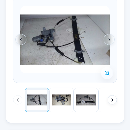
‹
›
‹
›