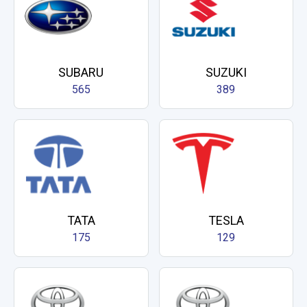
SUBARU
SUZUKI
565
389
TATA
TESLA
175
129