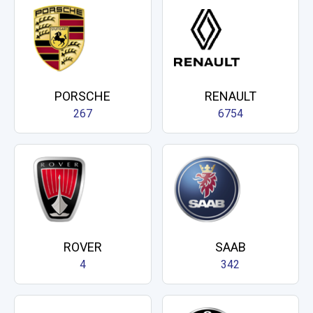
PORSCHE
RENAULT
267
6754
ROVER
SAAB
4
342