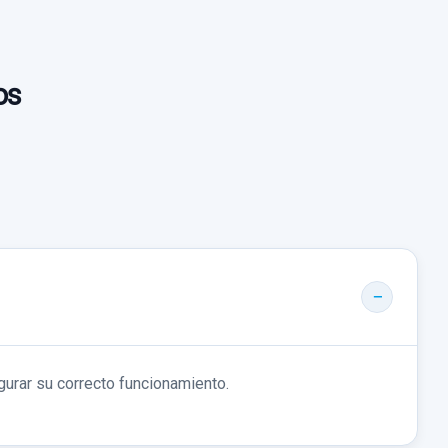
Ref:
1151694
OEM:
95243709
80,00 €
os
Sin IVA, gastos de envío no incluidos.
Consultar por whatsapp
gurar su correcto funcionamiento.