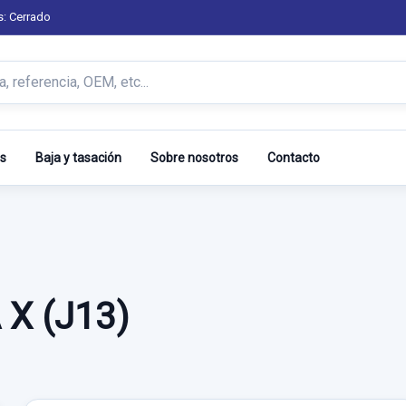
s: Cerrado
s
Baja y tasación
Sobre nosotros
Contacto
X (J13)