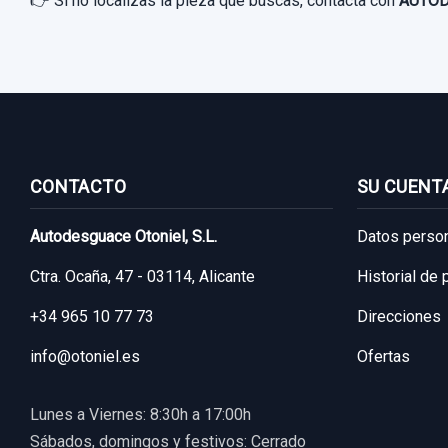
👉 Si no localizas la pieza que buscas, contacta con
AUTOD
CONTACTO
SU CUENT
Autodesguace Otoniel, S.L.
Datos perso
Ctra. Ocaña, 47 - 03114, Alicante
Historial de
+34 965 10 77 73
Direcciones
info@otoniel.es
Ofertas
Lunes a Viernes: 8:30h a 17:00h
Sábados, domingos y festivos: Cerrado