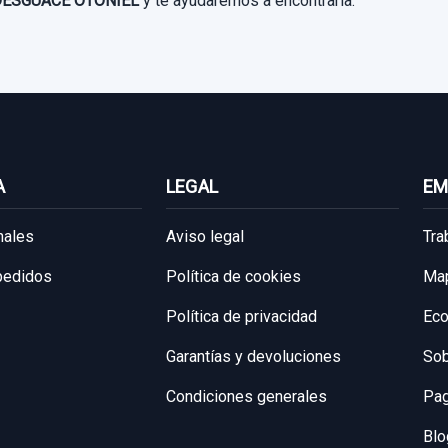
ESGUACE OTONIEL
y te ayudaremos a encontrarla.
A
LEGAL
EM
nales
Aviso legal
Tra
 pedidos
Política de cookies
Map
Política de privacidad
Eco
Garantías y devoluciones
Sob
Condiciones generales
Pag
Blo