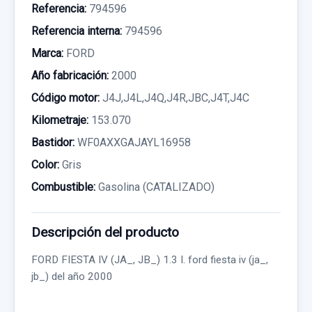
Referencia:
794596
Referencia interna:
794596
Marca:
FORD
Año fabricación:
2000
Código motor:
J4J,J4L,J4Q,J4R,JBC,J4T,J4C
Kilometraje:
153.070
Bastidor:
WF0AXXGAJAYL16958
Color:
Gris
Combustible:
Gasolina (CATALIZADO)
Descripción del producto
FORD FIESTA IV (JA_, JB_) 1.3 I. ford fiesta iv (ja_,
jb_) del año 2000