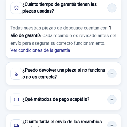
¿Cuánto tiempo de garantía tienen las
piezas usadas?
Todas nuestras piezas de desguace cuentan con
1
CATALIZADOR 97BF9430AIA
año de garantía
. Cada recambio es revisado antes del
CATALIZADOR 97bf9430aia usado.
envío para asegurar su correcto funcionamiento.
FORD FIESTA IV (JA_, JB_) 1.3 I
Ver condiciones de la garantía
Garantía 1 año
¿Puedo devolver una pieza si no funciona
Ref:
1153361
OEM:
97bf9430aia
o no es correcta?
300,00 €
Sin IVA, gastos de envío no incluidos.
¿Qué métodos de pago aceptáis?
Consultar por whatsapp
¿Cuánto tarda el envío de los recambios