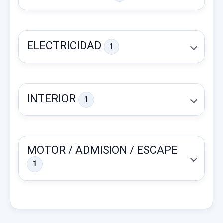
ELECTRICIDAD
1
INTERIOR
1
PILOTO TRASERO DERECHO SIN
PORTALAMPARAS
MOTOR / ADMISION / ESCAPE
PILOTO TRASERO DERECHO SIN... usado.
1
SUZUKI IGNIS RM (MH) BÁSICO
CONDENSADOR / RADIADOR AIRE
ACONDICIONADO
Garantía 1 año
CONDENSADOR / RADIADOR AIRE... usado.
Ref:
760270