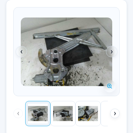
‹
›
‹
›