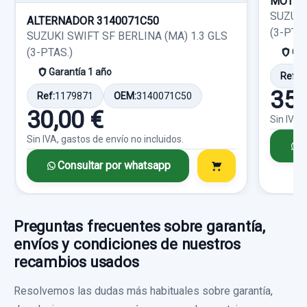
MOTOR
40,00 €
SUZUKI
Consultar por whatsapp
ALTERNADOR 3140071C50
Sin IVA, gastos de envío no incluidos.
(3-PTAS
SUZUKI SWIFT SF BERLINA (MA) 1.3 GLS
(3-PTAS.)
Gar
PILOTO TRASERO IZQUIERDO SIN
Garantía 1 año
Consultar por whatsapp
Ref:
1
PORTALAMPARAS
35,
Ref:
1179871
OEM:
3140071C50
PILOTO TRASERO IZQUIERDO SIN... usado.
30,00 €
Sin IVA,
SUZUKI IGNIS RM (MH) BÁSICO
Sin IVA, gastos de envío no incluidos.
C
Garantía 1 año
Consultar por whatsapp
Ref:
760271
20,00 €
Preguntas frecuentes sobre garantía,
envíos y condiciones de nuestros
Sin IVA, gastos de envío no incluidos.
recambios usados
Resolvemos las dudas más habituales sobre garantía,
Consultar por whatsapp