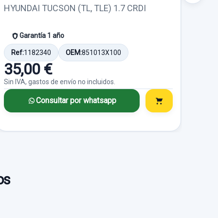
HYUNDAI TUCSON (TL, TLE) 1.7 CRDI
HYU
Garantía 1 año
Ref:
1182340
OEM:
851013X100
Ref
35,00 €
90
Sin IVA, gastos de envío no incluidos.
Sin I
Consultar por whatsapp
os