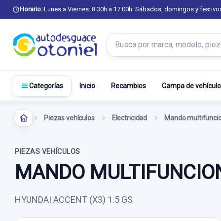
Horario:
Lunes a Viernes: 8:30h a 17:00h. Sábados, domingos y festivo
Buscar productos
Inicio
Recambios
Campa de vehículo
Categorías
Piezas vehículos
Electricidad
Mando multifunci
PIEZAS VEHÍCULOS
MANDO MULTIFUNCION 
HYUNDAI ACCENT (X3) 1.5 GS