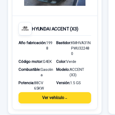
HYUNDAI ACCENT (X3)
Año fabricación:
199
Bastidor:
KMHVA31N
8
PWU32248
0
Código motor:
G4EK
Color:
Verde
Combustible:
Gasolin
Modelo:
ACCENT
a
(X3)
Potencia:
88CV
Versión:
1.5 GS
65KW
Ver vehículo