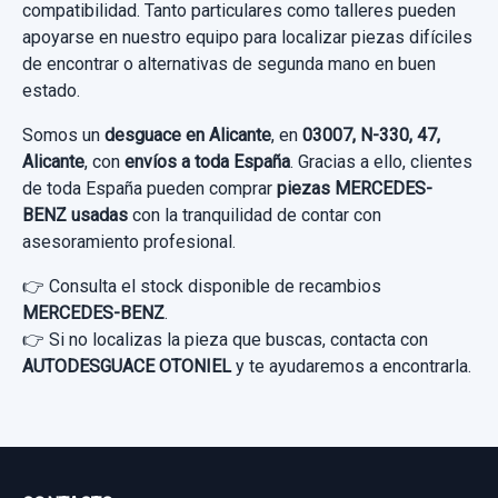
compatibilidad. Tanto particulares como talleres pueden
MERCEDES-BENZ CLASE S (W220, V220) S 320
Ref:
1108665
OEM:
as2193
apoyarse en nuestro equipo para localizar piezas difíciles
CDI...
de encontrar o alternativas de segunda mano en buen
179,33 €
estado.
Garantía 1 año
Sin IVA, gastos de envío no incluidos.
Somos un
desguace en Alicante
, en
03007, N-330, 47,
Ref:
1108674
OEM:
A2204010202
Alicante
, con
envíos a toda España
. Gracias a ello, clientes
Consultar por whatsapp
de toda España pueden comprar
piezas MERCEDES-
59,50 €
BENZ usadas
con la tranquilidad de contar con
Sin IVA, gastos de envío no incluidos.
asesoramiento profesional.
👉 Consulta el stock disponible de recambios
Consultar por whatsapp
MERCEDES-BENZ
.
👉 Si no localizas la pieza que buscas, contacta con
AUTODESGUACE OTONIEL
y te ayudaremos a encontrarla.
MANDO LIMPIA 2205450010