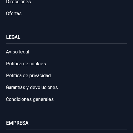
Direcciones
Ref:
1108675
OEM:
A2204010202
Consultar por whatsapp
Ofertas
59,50 €
Sin IVA, gastos de envío no incluidos.
LEGAL
Consultar por whatsapp
Aviso legal
Política de cookies
Política de privacidad
Garantías y devoluciones
Condiciones generales
EMPRESA