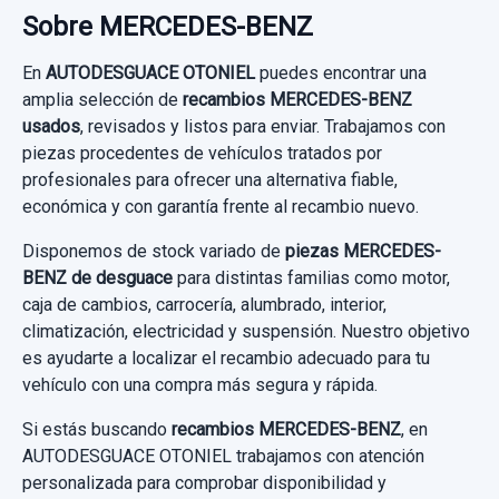
95,86 €
Sobre MERCEDES-BENZ
usado.
Sin IVA, gastos de envío no incluidos.
MERCEDES-BENZ CLASE S (W220, V220) S 320
En
AUTODESGUACE OTONIEL
puedes encontrar una
CDI...
amplia selección de
recambios MERCEDES-BENZ
MANDO ELEVALUNAS DELANTERO IZQUIERDO
Consultar por whatsapp
usados
, revisados y listos para enviar. Trabajamos con
22082010107C45 2208201010
Garantía 1 año
piezas procedentes de vehículos tratados por
MANDO ELEVALUNAS DELANTERO... usado.
profesionales para ofrecer una alternativa fiable,
Ref:
1108637
OEM:
2204600800 / 220460080080
MERCEDES-BENZ CLASE S (W220, V220) S 320
económica y con garantía frente al recambio nuevo.
CDI...
76,02 €
Disponemos de stock variado de
piezas MERCEDES-
BENZ de desguace
para distintas familias como motor,
Sin IVA, gastos de envío no incluidos.
AMORTIGUADOR DELANTERO IZQUIERDO AS2193
Garantía 1 año
caja de cambios, carrocería, alumbrado, interior,
AMORTIGUADOR DELANTERO IZQUIERDO...
climatización, electricidad y suspensión. Nuestro objetivo
Ref:
1108678
OEM:
22082010107C45
Consultar por whatsapp
usado.
es ayudarte a localizar el recambio adecuado para tu
vehículo con una compra más segura y rápida.
40,00 €
MERCEDES-BENZ CLASE S (W220, V220) S 320
CDI...
Sin IVA, gastos de envío no incluidos.
Si estás buscando
recambios MERCEDES-BENZ
, en
LLANTA A2204010202 X1 17 PULGADAS
AUTODESGUACE OTONIEL trabajamos con atención
Garantía 1 año
LLANTA A2204010202 X1 17 PULGADAS usado.
personalizada para comprobar disponibilidad y
Consultar por whatsapp