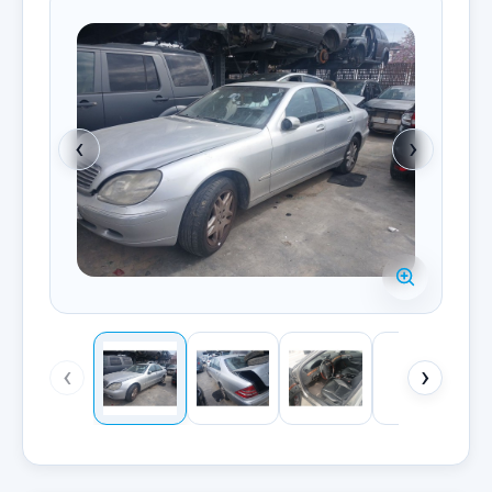
‹
›
‹
›