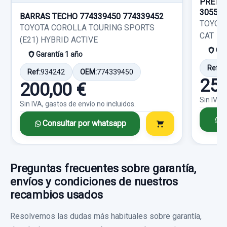
25,00 €
PRETE
30553
BARRAS TECHO 774339450 774339452
Sin IVA, gastos de envío no incluidos.
Ref:
756405
OEM:
45020024
TOYOTA
TOYOTA COROLLA TOURING SPORTS
CAT
(E21) HYBRID ACTIVE
16,52 €
Gar
Consultar por whatsapp
Garantía 1 año
Sin IVA, gastos de envío no incluidos.
Ref:
1
Ref:
934242
OEM:
774339450
25,
200,00 €
Consultar por whatsapp
Sin IVA,
Sin IVA, gastos de envío no incluidos.
C
Consultar por whatsapp
Preguntas frecuentes sobre garantía,
envíos y condiciones de nuestros
recambios usados
Resolvemos las dudas más habituales sobre garantía,