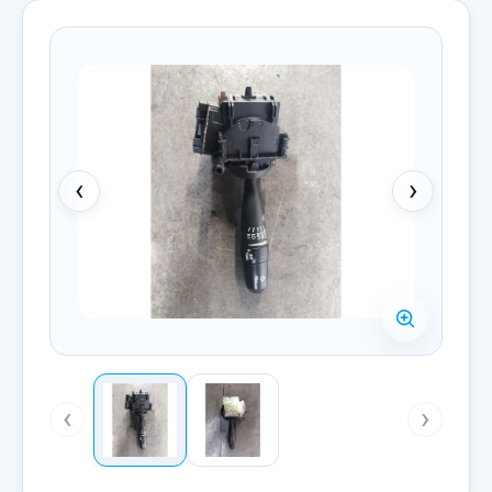
‹
›
‹
›