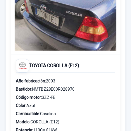
TOYOTA COROLLA (E12)
Año fabricación:
2003
Bastidor:
NMTBZ28E00R028970
Código motor:
3ZZ-FE
Color:
Azul
Combustible:
Gasolina
Modelo:
COROLLA (E12)
Potencia:
110CV 81KW