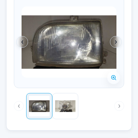
‹
›
‹
›