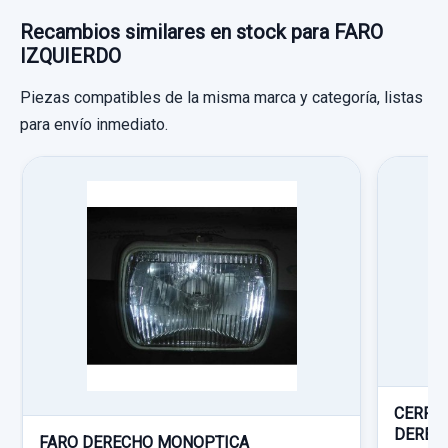
Recambios similares en stock para FARO
IZQUIERDO
Piezas compatibles de la misma marca y categoría, listas
para envío inmediato.
PILOTO TRASERO DERECHO
PILOTO TRASERO DERECHO usado.
DAIHATSU MOVE L6
CAJA CAMBIOS
Garantía 1 año
CAJA CAMBIOS usado.
Ref:
661989
DAIHATSU MOVE L6
10,00 €
Garantía 1 año
Sin IVA, gastos de envío no incluidos.
Ref:
777070
CERRA
DEREC
Consultar por whatsapp
150,00 €
FARO DERECHO MONOPTICA