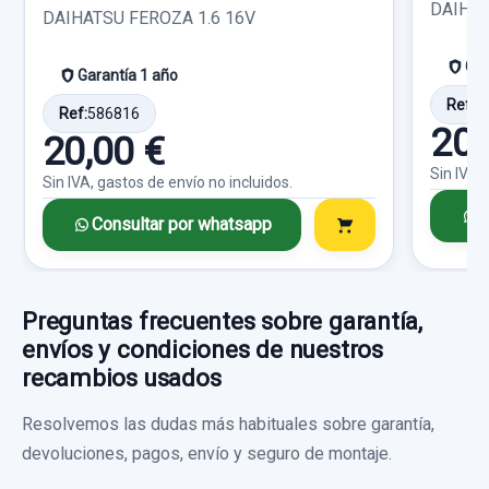
DAIHAT
DAIHATSU FEROZA 1.6 16V
Sin IVA, gastos de envío no incluidos.
Gar
Garantía 1 año
Consultar por whatsapp
Ref:
6
Ref:
586816
20,
20,00 €
Sin IVA,
Sin IVA, gastos de envío no incluidos.
C
Consultar por whatsapp
Preguntas frecuentes sobre garantía,
envíos y condiciones de nuestros
recambios usados
Resolvemos las dudas más habituales sobre garantía,
PILOTO TRASERO IZQUIERDO
devoluciones, pagos, envío y seguro de montaje.
PILOTO TRASERO IZQUIERDO usado.