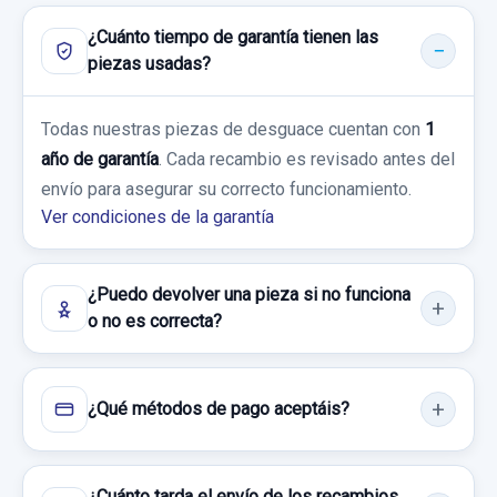
DAIHATSU MOVE L6
¿Cuánto tiempo de garantía tienen las
piezas usadas?
Garantía 1 año
Todas nuestras piezas de desguace cuentan con
1
Ref:
661990
año de garantía
. Cada recambio es revisado antes del
10,00 €
envío para asegurar su correcto funcionamiento.
Ver condiciones de la garantía
Sin IVA, gastos de envío no incluidos.
Consultar por whatsapp
¿Puedo devolver una pieza si no funciona
o no es correcta?
¿Qué métodos de pago aceptáis?
¿Cuánto tarda el envío de los recambios