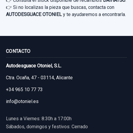
👉 Consulta el stock disponible de recambios
DAIHATSU
.
👉 Si no localizas la pieza que buscas, contacta con
AUTODESGUACE OTONIEL
y te ayudaremos a encontrarla.
CONTACTO
Autodesguace Otoniel, S.L.
Ctra. Ocaña, 47 - 03114, Alicante
+34 965 10 77 73
info@otoniel.es
Lunes a Viernes: 8:30h a 17:00h
Sábados, domingos y festivos: Cerrado