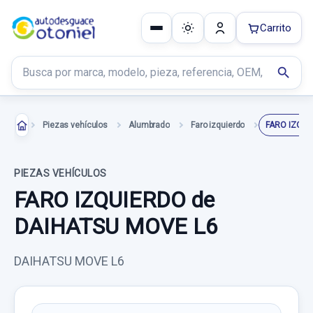
Carrito
Buscar productos
search
Piezas vehículos
Alumbrado
Faro izquierdo
FARO IZQUI
PIEZAS VEHÍCULOS
FARO IZQUIERDO de
DAIHATSU MOVE L6
DAIHATSU MOVE L6