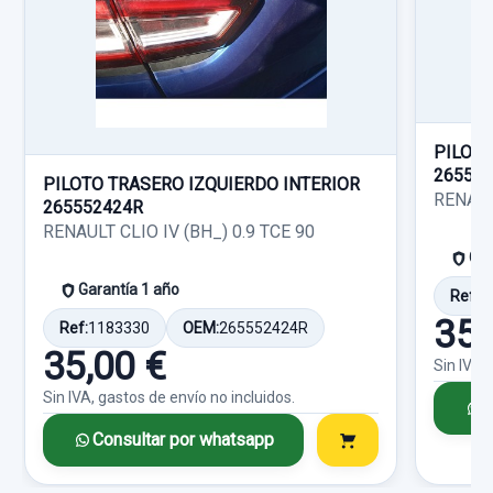
BOMBA FRENO usado.
Sin IVA, gastos de envío no incluidos.
Ref:
756499
OEM:
8200263038
RENAULT CLIO III EXCEPTION
27,26 €
Garantía 1 año
Consultar por whatsapp
Sin IVA, gastos de envío no incluidos.
Ref:
756450
PILOTO
26550
Consultar por whatsapp
20,00 €
PILOTO TRASERO IZQUIERDO INTERIOR
RENAUL
265552424R
Sin IVA, gastos de envío no incluidos.
RENAULT CLIO IV (BH_) 0.9 TCE 90
Gar
Garantía 1 año
Consultar por whatsapp
Ref:
1
35,
Ref:
1183330
OEM:
265552424R
35,00 €
Sin IVA,
CENTRALITA AIRBAG 8200563369 8200563369
Sin IVA, gastos de envío no incluidos.
C
CENTRALITA AIRBAG 8200563369...
Consultar por whatsapp
usado.
RENAULT CLIO III EXCEPTION