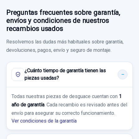
Garantía 1 año
Preguntas frecuentes sobre garantía,
envíos y condiciones de nuestros
Ref:
752683
OEM:
8200563369
recambios usados
19,83 €
Resolvemos las dudas más habituales sobre garantía,
Sin IVA, gastos de envío no incluidos.
devoluciones, pagos, envío y seguro de montaje.
Consultar por whatsapp
¿Cuánto tiempo de garantía tienen las
piezas usadas?
Todas nuestras piezas de desguace cuentan con
1
año de garantía
. Cada recambio es revisado antes del
envío para asegurar su correcto funcionamiento.
Ver condiciones de la garantía