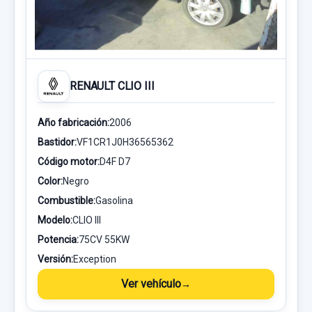
RENAULT CLIO III
Año fabricación:
2006
Bastidor:
VF1CR1J0H36565362
Código motor:
D4F D7
Color:
Negro
Combustible:
Gasolina
Modelo:
CLIO III
Potencia:
75CV 55KW
Versión:
Exception
Ver vehículo