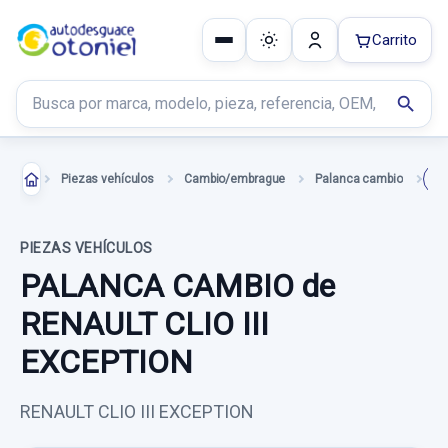
Carrito
Buscar productos
search
Piezas vehículos
Cambio/embrague
Palanca cambio
PA
PIEZAS VEHÍCULOS
PALANCA CAMBIO de
RENAULT CLIO III
EXCEPTION
RENAULT CLIO III EXCEPTION