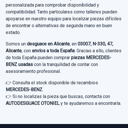
personalizada para comprobar disponibilidad y
Ref:
772167
compatibilidad. Tanto particulares como talleres pueden
40,00 €
apoyarse en nuestro equipo para localizar piezas difíciles
de encontrar o alternativas de segunda mano en buen
Sin IVA, gastos de envío no incluidos.
estado.
Somos un
desguace en Alicante
, en
03007, N-330, 47,
Consultar por whatsapp
Alicante
, con
envíos a toda España
. Gracias a ello, clientes
de toda España pueden comprar
piezas MERCEDES-
BENZ usadas
con la tranquilidad de contar con
asesoramiento profesional.
👉 Consulta el stock disponible de recambios
MERCEDES-BENZ
.
👉 Si no localizas la pieza que buscas, contacta con
AUTODESGUACE OTONIEL
y te ayudaremos a encontrarla.