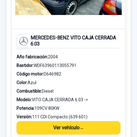
MERCEDES-BENZ VITO CAJA CERRADA
6.03
Año fabricación:
2004
Bastidor:
WDF63960113055791
Código motor:
D646982
Color:
Azul
Combustible:
Diesel
Modelo:
VITO CAJA CERRADA 6.03 ->
Potencia:
109CV 80KW
Versión:
111 CDI Compacto (639.601)
Ver vehículo