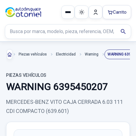
Carrito
Buscar productos
search
Piezas vehículos
Electricidad
Warning
WARNING 63954
PIEZAS VEHÍCULOS
WARNING 6395450207
MERCEDES-BENZ VITO CAJA CERRADA 6.03 111
CDI COMPACTO (639.601)