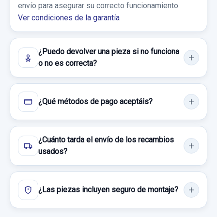
envío para asegurar su correcto funcionamiento.
6.03 111 CDI...
Ver condiciones de la garantía
Garantía 1 año
¿Puedo devolver una pieza si no funciona
Ref:
772158
OEM:
A0004311727
o no es correcta?
36,36 €
Sin IVA, gastos de envío no incluidos.
¿Qué métodos de pago aceptáis?
Consultar por whatsapp
¿Cuánto tarda el envío de los recambios
usados?
¿Las piezas incluyen seguro de montaje?