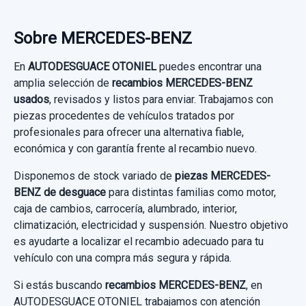
Sobre MERCEDES-BENZ
En
AUTODESGUACE OTONIEL
puedes encontrar una
amplia selección de
recambios MERCEDES-BENZ
usados
, revisados y listos para enviar. Trabajamos con
piezas procedentes de vehículos tratados por
profesionales para ofrecer una alternativa fiable,
económica y con garantía frente al recambio nuevo.
AMORTIGUADOR DELANTERO DERECHO NO
TIENE MANO
Disponemos de stock variado de
piezas MERCEDES-
BENZ de desguace
para distintas familias como motor,
AMORTIGUADOR DELANTERO DERECHO
caja de cambios, carrocería, alumbrado, interior,
NO... usado.
climatización, electricidad y suspensión. Nuestro objetivo
MERCEDES-BENZ VITO CAJA CERRADA
es ayudarte a localizar el recambio adecuado para tu
6.03 111 CDI...
vehículo con una compra más segura y rápida.
Si estás buscando
recambios MERCEDES-BENZ
, en
Garantía 1 año
AUTODESGUACE OTONIEL trabajamos con atención