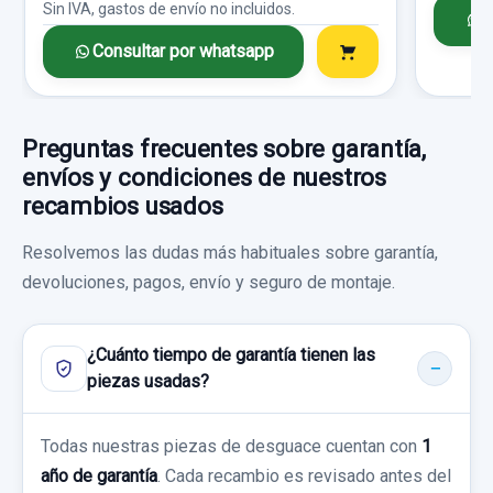
Sin IVA, gastos de envío no incluidos.
C
IZQUIERDA usado.
Consultar por whatsapp
MERCEDES-BENZ VITO CAJA CERRADA
MANGUETA TRASERA DERECHA 6393521304
6.03 111 CDI...
MANGUETA TRASERA DERECHA
Garantía 1 año
6393521304 usado.
Preguntas frecuentes sobre garantía,
MERCEDES-BENZ VITO CAJA CERRADA
envíos y condiciones de nuestros
Ref:
772175
6.03 111 CDI...
recambios usados
20,00 €
Resolvemos las dudas más habituales sobre garantía,
Garantía 1 año
Sin IVA, gastos de envío no incluidos.
devoluciones, pagos, envío y seguro de montaje.
Ref:
772165
OEM:
6393521304
Consultar por whatsapp
49,58 €
¿Cuánto tiempo de garantía tienen las
piezas usadas?
Sin IVA, gastos de envío no incluidos.
SERVOFRENO A0004311727
Todas nuestras piezas de desguace cuentan con
1
SERVOFRENO A0004311727 usado.
Consultar por whatsapp
año de garantía
. Cada recambio es revisado antes del
MERCEDES-BENZ VITO CAJA CERRADA