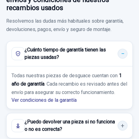
Sin IVA, gastos de envío no incluidos.
recambios usados
100,00 €
TRANSMISION DELANTERA DERECHA
Garantía 1 año
BV613B436TA
Sin IVA, gastos de envío no incluidos.
Resolvemos las dudas más habituales sobre garantía,
Consultar por whatsapp
Ref:
1059439
OEM:
2002017
devoluciones, pagos, envío y seguro de montaje.
TRANSMISION DELANTERA DERECHA... usado.
FORD FOCUS III 1.0 ECOBOOST
Consultar por whatsapp
80,16 €
CENTRALITA MOTOR UCE 0261S08473
¿Cuánto tiempo de garantía tienen las
Sin IVA, gastos de envío no incluidos.
Garantía 1 año
CENTRALITA MOTOR UCE 0261S08473 usado.
piezas usadas?
FORD FOCUS III 1.0 ECOBOOST
Ref:
1059452
OEM:
BV613B436TA
Consultar por whatsapp
Todas nuestras piezas de desguace cuentan con
1
TURBOCOMPRESOR CM5G6K682HD
Garantía 1 año
60,00 €
año de garantía
. Cada recambio es revisado antes del
TURBOCOMPRESOR CM5G6K682HD usado.
envío para asegurar su correcto funcionamiento.
Sin IVA, gastos de envío no incluidos.
Ref:
1059418
OEM:
0261S08473
FORD FOCUS III 1.0 ECOBOOST
Ver condiciones de la garantía
106,60 €
Garantía 1 año
Consultar por whatsapp
Sin IVA, gastos de envío no incluidos.
¿Puedo devolver una pieza si no funciona
Ref:
1065648
OEM:
CM5G6K682HD
o no es correcta?
Consultar por whatsapp