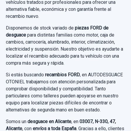
vehículos tratados por profesionales para ofrecer una
BM5T14CC026AS BM5T14C226AE
alternativa fiable, económica y con garantía frente al
CUADRO INSTRUMENTOS BM5T10849AU...
recambio nuevo.
usado.
Disponemos de stock variado de
piezas FORD de
FORD FOCUS III 1.0 ECOBOOST
desguace
para distintas familias como motor, caja de
cambios, carrocería, alumbrado, interior, climatización,
Garantía 1 año
electricidad y suspensión. Nuestro objetivo es ayudarte a
localizar el recambio adecuado para tu vehículo con una
Ref:
1059485
OEM:
BM5T10849AU
compra más segura y rápida.
90,00 €
Si estás buscando
recambios FORD
, en AUTODESGUACE
OTONIEL trabajamos con atención personalizada para
Sin IVA, gastos de envío no incluidos.
comprobar disponibilidad y compatibilidad. Tanto
particulares como talleres pueden apoyarse en nuestro
Consultar por whatsapp
equipo para localizar piezas difíciles de encontrar o
alternativas de segunda mano en buen estado.
Somos un
desguace en Alicante
, en
03007, N-330, 47,
Alicante
, con
envíos a toda España
. Gracias a ello, clientes