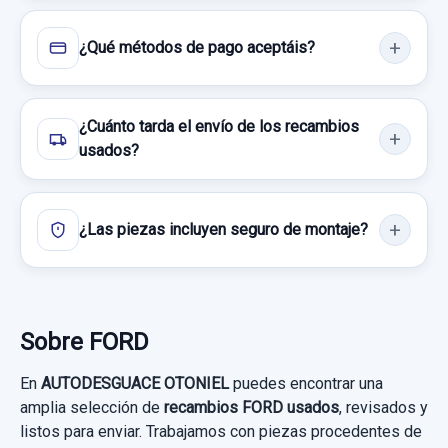
203,30 €
Sin IVA, gastos de envío no incluidos.
¿Qué métodos de pago aceptáis?
Consultar por whatsapp
RETROVISOR IZQUIERDO E9024550
¿Cuánto tarda el envío de los recambios
usados?
RETROVISOR IZQUIERDO E9024550 usado.
FORD FOCUS III 1.0 ECOBOOST
¿Las piezas incluyen seguro de montaje?
Garantía 1 año
Ref:
1059450
OEM:
E9024550
28,09 €
Sobre FORD
Sin IVA, gastos de envío no incluidos.
En
AUTODESGUACE OTONIEL
puedes encontrar una
amplia selección de
recambios FORD usados
, revisados y
Consultar por whatsapp
listos para enviar. Trabajamos con piezas procedentes de
CUADRO INSTRUMENTOS BM5T10849AU