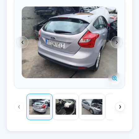
‹
›
‹
›