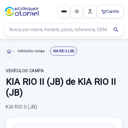
Carrito
Buscar productos
search
Vehículos campa
KIA RIO II (JB)
VEHÍCULOS CAMPA
KIA RIO II (JB) de KIA RIO II
(JB)
KIA RIO II (JB)