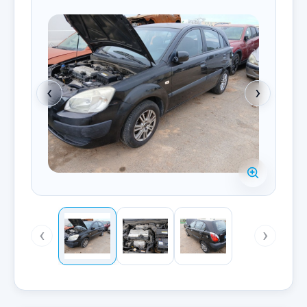
‹
›
‹
›