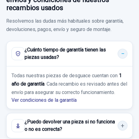
recambios usados
Resolvemos las dudas más habituales sobre garantía,
devoluciones, pagos, envío y seguro de montaje.
PILOTO TRASERO DERECHO 924021G210
¿Cuánto tiempo de garantía tienen las
PILOTO TRASERO DERECHO 924021G210
piezas usadas?
usado.
KIA RIO II (JB) 1.4 16V
Todas nuestras piezas de desguace cuentan con
1
PARAGOLPES TRASERO
año de garantía
. Cada recambio es revisado antes del
Garantía 1 año
PARAGOLPES TRASERO usado.
envío para asegurar su correcto funcionamiento.
KIA RIO II (JB) 1.4 16V
Ver condiciones de la garantía
Ref:
1049834
OEM:
924021G210
Garantía 1 año
23,13 €
¿Puedo devolver una pieza si no funciona
Sin IVA, gastos de envío no incluidos.
Ref:
1049116
o no es correcta?