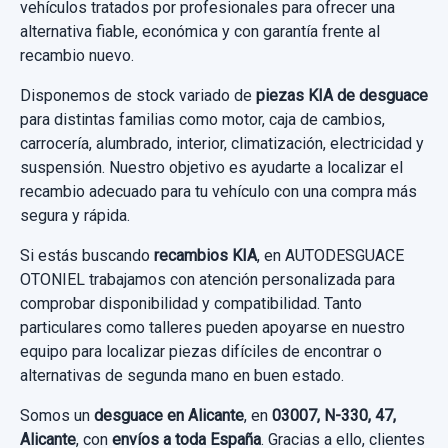
vehículos tratados por profesionales para ofrecer una
PILOTO TRASERO IZQUIERDO 924011G2L
alternativa fiable, económica y con garantía frente al
recambio nuevo.
PILOTO TRASERO IZQUIERDO 924011G2L
usado.
Disponemos de stock variado de
piezas KIA de desguace
KIA RIO II (JB) 1.4 16V
para distintas familias como motor, caja de cambios,
carrocería, alumbrado, interior, climatización, electricidad y
Garantía 1 año
suspensión. Nuestro objetivo es ayudarte a localizar el
recambio adecuado para tu vehículo con una compra más
Ref:
1049110
OEM:
924011G2L
segura y rápida.
23,96 €
Si estás buscando
recambios KIA
, en AUTODESGUACE
OTONIEL trabajamos con atención personalizada para
Sin IVA, gastos de envío no incluidos.
comprobar disponibilidad y compatibilidad. Tanto
particulares como talleres pueden apoyarse en nuestro
Consultar por whatsapp
equipo para localizar piezas difíciles de encontrar o
alternativas de segunda mano en buen estado.
Somos un
desguace en Alicante
, en
03007, N-330, 47,
Alicante
, con
envíos a toda España
. Gracias a ello, clientes