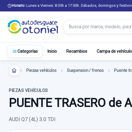
Horario:
Lunes a Viernes: 8:30h a 17:00h. Sábados, domingos y festivo
Buscar productos
Inicio
Recambios
Campa de vehículo
Categorías
Piezas vehículos
Suspension / frenos
Puente tr
PIEZAS VEHÍCULOS
PUENTE TRASERO de AU
AUDI Q7 (4L) 3.0 TDI