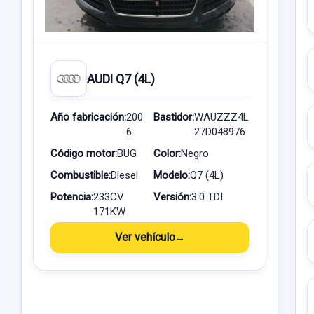
AUDI Q7 (4L)
Año fabricación:
200
Bastidor:
WAUZZZ4L
6
27D048976
Código motor:
BUG
Color:
Negro
Combustible:
Diesel
Modelo:
Q7 (4L)
Potencia:
233CV
Versión:
3.0 TDI
171KW
Ver vehículo