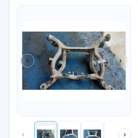
‹
›
‹
›