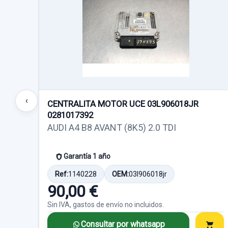
‹
CENTRALITA MOTOR UCE 03L906018JR
0281017392
AUDI A4 B8 AVANT (8K5) 2.0 TDI
Garantía 1 año
Ref:
1140228
OEM:
03l906018jr
90,00 €
Sin IVA, gastos de envío no incluidos.
Consultar por whatsapp