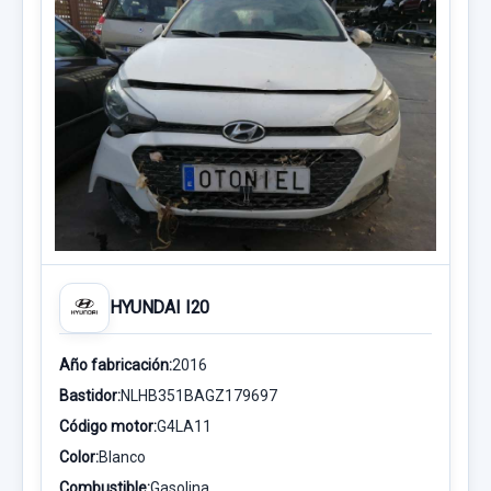
HYUNDAI I20
Año fabricación:
2016
Bastidor:
NLHB351BAGZ179697
Código motor:
G4LA11
Color:
Blanco
Combustible:
Gasolina