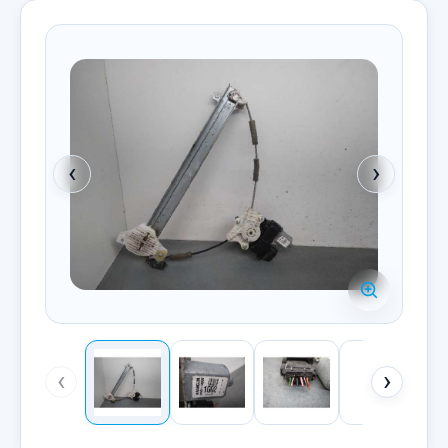
‹
›
‹
›