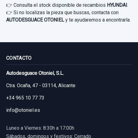
👉 Consulta el stock disponible de recambios
HYUNDAI
.
usado.
👉 Si no localizas la pieza que buscas, contacta con
HYUNDAI I20 TREND BLUE
AUTODESGUACE OTONIEL
y te ayudaremos a encontrarla.
Garantía 1 año
Ref:
926689
OEM:
82450C7000
16,52 €
CONTACTO
Sin IVA, gastos de envío no incluidos.
Autodesguace Otoniel, S.L.
PUENTE TRASERO
Ctra. Ocaña, 47 - 03114, Alicante
Consultar por whatsapp
PUENTE TRASERO usado.
+34 965 10 77 73
HYUNDAI I20 TREND BLUE
info@otoniel.es
Garantía 1 año
Lunes a Viernes: 8:30h a 17:00h
Ref:
926674
Sábados, domingos y festivos: Cerrado