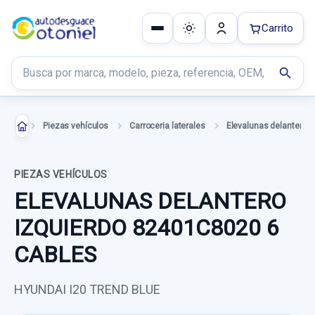
Carrito
Buscar productos
search
Piezas vehículos
Carroceria laterales
PIEZAS VEHÍCULOS
ELEVALUNAS DELANTERO
IZQUIERDO 82401C8020 6
CABLES
HYUNDAI I20 TREND BLUE