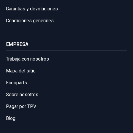
Ref:
926691
OEM:
81420C8020
Garantías y devoluciones
21,48 €
Condiciones generales
PUENTE DELANTERO
Sin IVA, gastos de envío no incluidos.
PUENTE DELANTERO usado.
HYUNDAI I20 TREND BLUE
EMPRESA
Consultar por whatsapp
Garantía 1 año
Trabaja con nosotros
Mapa del sitio
Ref:
926679
Ecooparts
150,00 €
Sin IVA, gastos de envío no incluidos.
Sobre nosotros
Pagar por TPV
Consultar por whatsapp
Blog