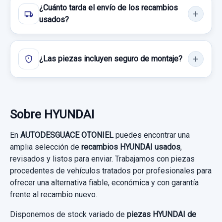
Consultar por whatsapp
¿Cuánto tarda el envío de los recambios
usados?
CERRADURA PUERTA TRASERA IZQUIERDA
81410C8020 4 CABLES
¿Las piezas incluyen seguro de montaje?
CERRADURA PUERTA TRASERA
IZQUIERDA... usado.
HYUNDAI I20 TREND BLUE
Garantía 1 año
Sobre HYUNDAI
En
AUTODESGUACE OTONIEL
puedes encontrar una
Ref:
926687
OEM:
81410C8020
amplia selección de
recambios HYUNDAI usados
,
19,00 €
revisados y listos para enviar. Trabajamos con piezas
procedentes de vehículos tratados por profesionales para
Sin IVA, gastos de envío no incluidos.
ofrecer una alternativa fiable, económica y con garantía
frente al recambio nuevo.
Consultar por whatsapp
SERVOFRENO 58500C8200
Disponemos de stock variado de
piezas HYUNDAI de