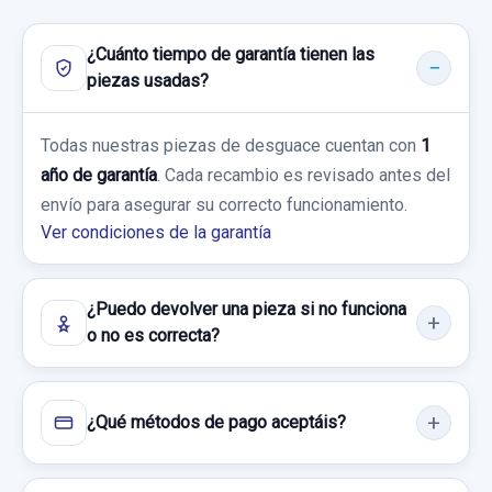
HYUNDAI I20 TREND BLUE
Sin IVA, gastos de envío no incluidos.
¿Cuánto tiempo de garantía tienen las
Garantía 1 año
piezas usadas?
Consultar por whatsapp
AMORTIGUADOR TRASERO IZQUIERDO
Ref:
926694
OEM:
327001RXXX
55300C8000 NO TIENE MANO
Todas nuestras piezas de desguace cuentan con
1
50,00 €
año de garantía
. Cada recambio es revisado antes del
AMORTIGUADOR TRASERO IZQUIERDO...
Sin IVA, gastos de envío no incluidos.
envío para asegurar su correcto funcionamiento.
usado.
Ver condiciones de la garantía
HYUNDAI I20 TREND BLUE
Consultar por whatsapp
Garantía 1 año
¿Puedo devolver una pieza si no funciona
o no es correcta?
Ref:
830575
OEM:
55300C8000
19,00 €
¿Qué métodos de pago aceptáis?
Sin IVA, gastos de envío no incluidos.