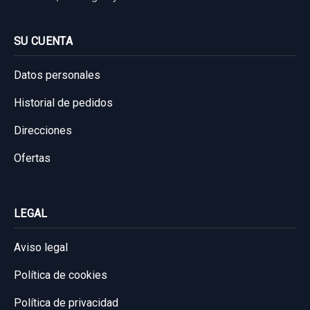
200,00 €
Sin IVA, gastos de envío no incluidos.
SU CUENTA
Datos personales
Consultar por whatsapp
Historial de pedidos
Direcciones
Ofertas
CERRADURA PUERTA TRASERA DERECHA
81420C8020 4 CABLES
LEGAL
CERRADURA PUERTA TRASERA DERECHA...
usado.
Aviso legal
HYUNDAI I20 TREND BLUE
Política de cookies
Garantía 1 año
Política de privacidad