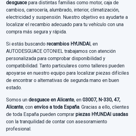
desguace
para distintas familias como motor, caja de
SERVOFRENO 58500C8200 usado.
cambios, carrocería, alumbrado, interior, climatización,
HYUNDAI I20 TREND BLUE
electricidad y suspensión. Nuestro objetivo es ayudarte a
localizar el recambio adecuado para tu vehículo con una
Garantía 1 año
compra más segura y rápida.
Ref:
926672
OEM:
58500C8200
Si estás buscando
recambios HYUNDAI
, en
AUTODESGUACE OTONIEL trabajamos con atención
55,36 €
personalizada para comprobar disponibilidad y
compatibilidad. Tanto particulares como talleres pueden
Sin IVA, gastos de envío no incluidos.
apoyarse en nuestro equipo para localizar piezas difíciles
de encontrar o alternativas de segunda mano en buen
Consultar por whatsapp
estado.
Somos un
desguace en Alicante
, en
03007, N-330, 47,
Alicante
, con
envíos a toda España
. Gracias a ello, clientes
de toda España pueden comprar
piezas HYUNDAI usadas
ELEVALUNAS TRASERO IZQUIERDO
con la tranquilidad de contar con asesoramiento
82450C7000 2 CABLES 83401C7010
profesional.
ELEVALUNAS TRASERO IZQUIERDO...