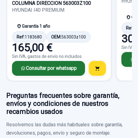
HYUND
COLUMNA DIRECCION 563003Z100
Consultar por whatsapp
HYUNDAI I40 PREMIUM
19,00 €
Gar
Sin IVA, gastos de envío no incluidos.
Garantía 1 año
Ref:
1
30,
Ref:
1183680
OEM:
563003z100
Consultar por whatsapp
165,00 €
Sin IVA,
Sin IVA, gastos de envío no incluidos.
C
CERRADURA PUERTA DELANTERA IZQUIERDA
Consultar por whatsapp
81310C8020 6 CABLES
CERRADURA PUERTA DELANTERA... usado.
HYUNDAI I20 TREND BLUE
Preguntas frecuentes sobre garantía,
envíos y condiciones de nuestros
POTENCIOMETRO PEDAL 327001RXXX 6
Garantía 1 año
recambios usados
PINES
Ref:
926686
OEM:
81310C8020
POTENCIOMETRO PEDAL 327001RXXX 6...
Resolvemos las dudas más habituales sobre garantía,
usado.
devoluciones, pagos, envío y seguro de montaje.
18,17 €