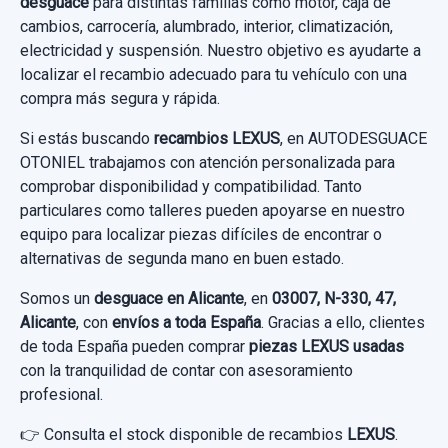
desguace
para distintas familias como motor, caja de
cambios, carrocería, alumbrado, interior, climatización,
Garantía 1 año
electricidad y suspensión. Nuestro objetivo es ayudarte a
ELEVALUNAS TRASERO IZQUIERDO
localizar el recambio adecuado para tu vehículo con una
8571053100 ELECTRICO
Ref:
933186
compra más segura y rápida.
ELEVALUNAS TRASERO IZQUIERDO...
30,00 €
Si estás buscando
recambios LEXUS
, en AUTODESGUACE
usado.
OTONIEL trabajamos con atención personalizada para
Sin IVA, gastos de envío no incluidos.
LEXUS IS 300H
comprobar disponibilidad y compatibilidad. Tanto
MANGUETA DELANTERA DERECHA
particulares como talleres pueden apoyarse en nuestro
4320153010
Garantía 1 año
Consultar por whatsapp
equipo para localizar piezas difíciles de encontrar o
alternativas de segunda mano en buen estado.
MANGUETA DELANTERA DERECHA
Ref:
794707
OEM:
8571053100
4320153010 usado.
Somos un
desguace en Alicante
, en
03007, N-330, 47,
MANDO MULTIFUNCION 75F941
36,36 €
LEXUS IS 300H
Alicante
, con
envíos a toda España
. Gracias a ello, clientes
MANDO MULTIFUNCION 75F941 usado.
de toda España pueden comprar
piezas LEXUS usadas
Sin IVA, gastos de envío no incluidos.
Garantía 1 año
con la tranquilidad de contar con asesoramiento
LEXUS IS 300H
profesional.
PARASOL DERECHO 7431053640B0
Ref:
925550
OEM:
4320153010
Consultar por whatsapp
Garantía 1 año
👉 Consulta el stock disponible de recambios
LEXUS
.