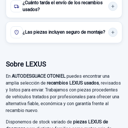
MODULO ELECTRONICO 8934053060
Garantía 1 año
¿Cuánto tarda el envío de los recambios
Sin IVA, gastos de envío no incluidos.
usados?
Garantía 1 año
MODULO ELECTRONICO 8934053060
Ref:
940867
OEM:
1173005824
usado.
Ref:
933997
Consultar por whatsapp
59,50 €
LEXUS IS 300H
ESPEJO INTERIOR 8781053210 AUTO
¿Las piezas incluyen seguro de montaje?
300,00 €
Sin IVA, gastos de envío no incluidos.
Garantía 1 año
ESPEJO INTERIOR 8781053210 AUTO
Sin IVA, gastos de envío no incluidos.
usado.
Ref:
942079
OEM:
8934053060
Consultar por whatsapp
LEXUS IS 300H
Sobre LEXUS
Consultar por whatsapp
67,76 €
Garantía 1 año
En
AUTODESGUACE OTONIEL
puedes encontrar una
Sin IVA, gastos de envío no incluidos.
amplia selección de
recambios LEXUS usados
, revisados
Ref:
925556
OEM:
8781053210
y listos para enviar. Trabajamos con piezas procedentes
Consultar por whatsapp
de vehículos tratados por profesionales para ofrecer una
34,70 €
alternativa fiable, económica y con garantía frente al
MUELLE AMORTIGUACION
Sin IVA, gastos de envío no incluidos.
recambio nuevo.
MUELLE AMORTIGUACION usado.
Disponemos de stock variado de
piezas LEXUS de
LEXUS IS 300H
Consultar por whatsapp