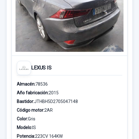
LEXUS IS
Almacén:
78536
Año fabricación:
2015
Bastidor:
JTHBH5D2705047148
Código motor:
2AR
Color:
Gris
Modelo:
IS
Potencia:
223CV 164KW