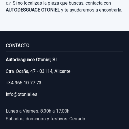
PARASOL DERECHO 7431053640B0 usado.
47,10 €
👉 Si no localizas la pieza que buscas, contacta con
Ref:
942080
OEM:
75F941
LEXUS IS 300H
AUTODESGUACE OTONIEL
y te ayudaremos a encontrarla.
Sin IVA, gastos de envío no incluidos.
61,98 €
Garantía 1 año
Sin IVA, gastos de envío no incluidos.
Consultar por whatsapp
Ref:
925557
OEM:
7431053640B0
CONTACTO
Consultar por whatsapp
27,26 €
BRAZO SUSPENSION INFERIOR TRASERO
Sin IVA, gastos de envío no incluidos.
Autodesguace Otoniel, S.L.
DERECHO
Ctra. Ocaña, 47 - 03114, Alicante
BRAZO SUSPENSION INFERIOR TRASERO...
Consultar por whatsapp
usado.
+34 965 10 77 73
LEXUS IS 300H
info@otoniel.es
Garantía 1 año
RETROVISOR DERECHO S/R ELEC. 9 PIN GRIS
Lunes a Viernes: 8:30h a 17:00h
Ref:
933188
Sábados, domingos y festivos: Cerrado
RETROVISOR DERECHO S/R ELEC. 9 PIN...