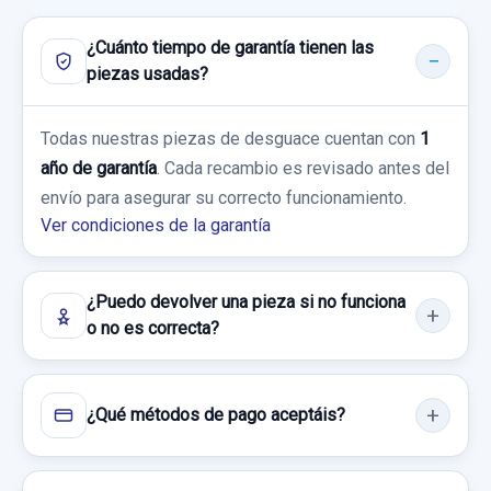
Ref:
925555
OEM:
4510076160C2
usado.
LEXUS IS 300H
Consultar por whatsapp
119,83 €
¿Cuánto tiempo de garantía tienen las
piezas usadas?
Sin IVA, gastos de envío no incluidos.
Garantía 1 año
TIRANTE TRASERO DERECHO
Todas nuestras piezas de desguace cuentan con
1
Ref:
795287
OEM:
7702053190
TIRANTE TRASERO DERECHO usado.
Consultar por whatsapp
año de garantía
. Cada recambio es revisado antes del
LEXUS IS 300H
71,89 €
envío para asegurar su correcto funcionamiento.
CERRADURA PUERTA TRASERA IZQUIERDA
Ver condiciones de la garantía
A046693
Sin IVA, gastos de envío no incluidos.
Garantía 1 año
CERRADURA PUERTA TRASERA
Ref:
932944
IZQUIERDA... usado.
Consultar por whatsapp
¿Puedo devolver una pieza si no funciona
MOTOR CALEFACCION 1173005824
o no es correcta?
40,00 €
LEXUS IS 300H
G923053010
Sin IVA, gastos de envío no incluidos.
Garantía 1 año
MOTOR CALEFACCION 1173005824...
TRANSMISION CENTRAL
¿Qué métodos de pago aceptáis?
usado.
Ref:
794701
OEM:
A046693
Consultar por whatsapp
LEXUS IS 300H
TRANSMISION CENTRAL usado.
9,08 €
LEXUS IS 300H