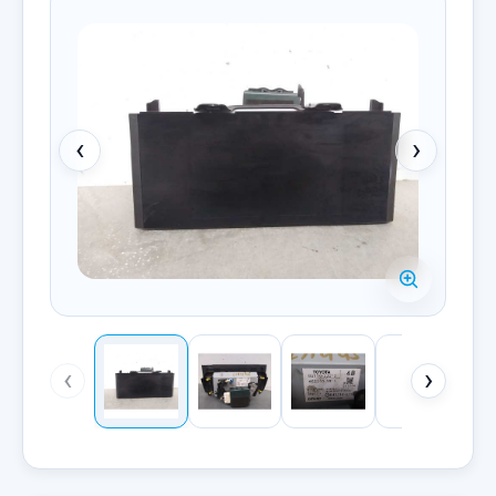
‹
›
‹
›