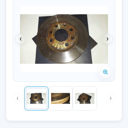
‹
›
‹
›