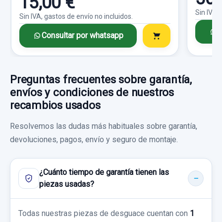
15,00 €
Sin IVA,
Sin IVA, gastos de envío no incluidos.
C
Consultar por whatsapp
Preguntas frecuentes sobre garantía,
envíos y condiciones de nuestros
recambios usados
Resolvemos las dudas más habituales sobre garantía,
devoluciones, pagos, envío y seguro de montaje.
¿Cuánto tiempo de garantía tienen las
piezas usadas?
BRAZO SUSPENSION INFERIOR DELANTERO
DERECHO
Todas nuestras piezas de desguace cuentan con
1
BRAZO SUSPENSION INFERIOR