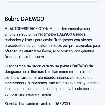
Sobre DAEWOO
En
AUTODESGUACE OTONIEL
puedes encontrar una
amplia selección de
recambios DAEWOO usados
,
revisados y listos para enviar. Trabajamos con piezas
procedentes de vehículos tratados por profesionales para
ofrecer una alternativa fiable, económica y con garantía
frente al recambio nuevo.
BRAZO SUSPENSION INFERIOR DELANTERO
IZQUIERDO
Disponemos de stock variado de
piezas DAEWOO de
desguace
para distintas familias como motor, caja de
BRAZO SUSPENSION INFERIOR
cambios, carrocería, alumbrado, interior, climatización,
DELANTERO... usado.
electricidad y suspensión. Nuestro objetivo es ayudarte a
DAEWOO LANOS 1.3 G
localizar el recambio adecuado para tu vehículo con una
compra más segura y rápida.
Garantía 1 año
Si estás buscando
recambios DAEWOO
, en