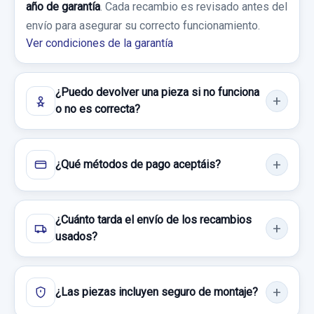
año de garantía
. Cada recambio es revisado antes del
DELANTERO... usado.
envío para asegurar su correcto funcionamiento.
DAEWOO LANOS 1.3 G
Ver condiciones de la garantía
Garantía 1 año
¿Puedo devolver una pieza si no funciona
Ref:
630590
o no es correcta?
30,00 €
Sin IVA, gastos de envío no incluidos.
¿Qué métodos de pago aceptáis?
Consultar por whatsapp
¿Cuánto tarda el envío de los recambios
usados?
¿Las piezas incluyen seguro de montaje?