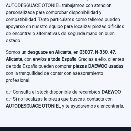
Ref:
630591
AUTODESGUACE OTONIEL trabajamos con atención
personalizada para comprobar disponibilidad y
30,00 €
compatibilidad. Tanto particulares como talleres pueden
apoyarse en nuestro equipo para localizar piezas difíciles
Sin IVA, gastos de envío no incluidos.
de encontrar o alternativas de segunda mano en buen
estado.
Consultar por whatsapp
Somos un
desguace en Alicante
, en
03007, N-330, 47,
Alicante
, con
envíos a toda España
. Gracias a ello, clientes
de toda España pueden comprar
piezas DAEWOO usadas
con la tranquilidad de contar con asesoramiento
profesional.
👉 Consulta el stock disponible de recambios
DAEWOO
.
👉 Si no localizas la pieza que buscas, contacta con
AUTODESGUACE OTONIEL
y te ayudaremos a encontrarla.