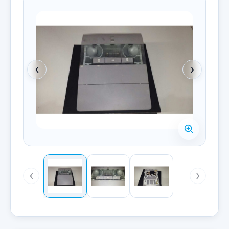
‹
›
‹
›