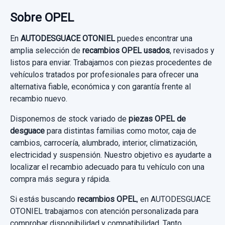
usado.
Sobre OPEL
OPEL ZAFIRA B COSMO
CONMUTADOR DE ARRANQUE
En
AUTODESGUACE OTONIEL
puedes encontrar una
Garantía 1 año
CONMUTADOR DE ARRANQUE usado.
amplia selección de
recambios OPEL usados
, revisados y
OPEL ZAFIRA B COSMO
AIRBAG LATERAL IZQUIERDO 13165245
listos para enviar. Trabajamos con piezas procedentes de
Ref:
610696
OEM:
13132435RH
vehículos tratados por profesionales para ofrecer una
Garantía 1 año
AIRBAG LATERAL IZQUIERDO 13165245
24,79 €
alternativa fiable, económica y con garantía frente al
usado.
recambio nuevo.
Sin IVA, gastos de envío no incluidos.
Ref:
700389
OPEL ZAFIRA B COSMO
Disponemos de stock variado de
piezas OPEL de
30,00 €
desguace
para distintas familias como motor, caja de
Garantía 1 año
Consultar por whatsapp
Sin IVA, gastos de envío no incluidos.
cambios, carrocería, alumbrado, interior, climatización,
electricidad y suspensión. Nuestro objetivo es ayudarte a
Ref:
739500
OEM:
13165245
localizar el recambio adecuado para tu vehículo con una
Consultar por whatsapp
16,52 €
compra más segura y rápida.
Sin IVA, gastos de envío no incluidos.
Si estás buscando
recambios OPEL
, en AUTODESGUACE
OTONIEL trabajamos con atención personalizada para
comprobar disponibilidad y compatibilidad. Tanto