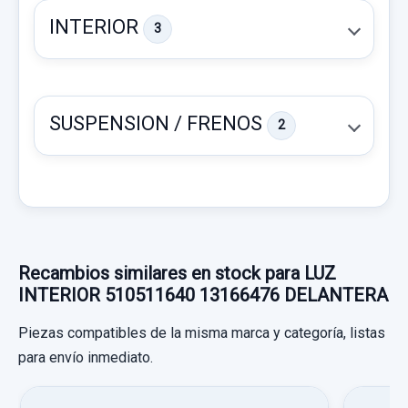
INTERIOR
3
SUSPENSION / FRENOS
2
TAPA EXTERIOR COMBUSTIBLE PLATA
TAPA EXTERIOR COMBUSTIBLE PLATA
usado.
OPEL ZAFIRA B COSMO
MANDO ELEVALUNAS DELANTERO DERECHO
Recambios similares en stock para LUZ
13228709
INTERIOR 510511640 13166476 DELANTERA
Garantía 1 año
MANDO ELEVALUNAS DELANTERO
Piezas compatibles de la misma marca y categoría, listas
Ref:
739518
DERECHO... usado.
para envío inmediato.
AIRBAG CORTINA DELANTERO IZQUIERDO
OPEL ZAFIRA B COSMO
15,00 €
13231632