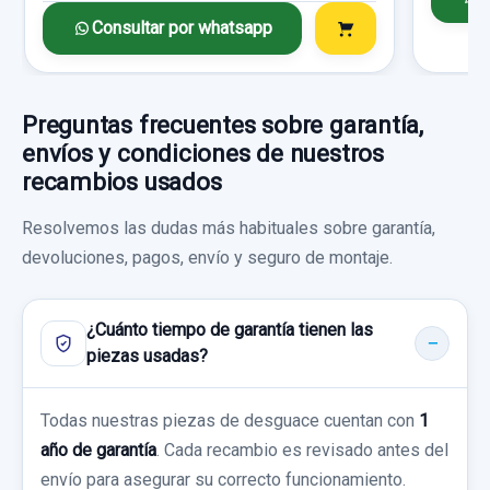
Consultar por whatsapp
RETROVISOR IZQUIERDO 13312859 DE
INUNDACION ELECTRICO
RETROVISOR IZQUIERDO 13312859 DE...
Preguntas frecuentes sobre garantía,
usado.
envíos y condiciones de nuestros
OPEL ZAFIRA B COSMO
recambios usados
ELECTROVENTILADOR 130303304 DEL
RADIADOR AGUA
Garantía 1 año
Resolvemos las dudas más habituales sobre garantía,
ELECTROVENTILADOR 130303304 DEL...
devoluciones, pagos, envío y seguro de montaje.
Ref:
610691
OEM:
13312859
usado.
AIRBAG LATERAL DERECHO 13165247
OPEL ZAFIRA B COSMO
28,09 €
¿Cuánto tiempo de garantía tienen las
AIRBAG LATERAL DERECHO 13165247
piezas usadas?
Sin IVA, gastos de envío no incluidos.
Garantía 1 año
usado.
AMORTIGUADOR TRASERO 22242959
OPEL ZAFIRA B COSMO
Ref:
614137
OEM:
130303304
Todas nuestras piezas de desguace cuentan con
1
Consultar por whatsapp
AMORTIGUADOR TRASERO 22242959
año de garantía
. Cada recambio es revisado antes del
Garantía 1 año
usado.
14,87 €
envío para asegurar su correcto funcionamiento.