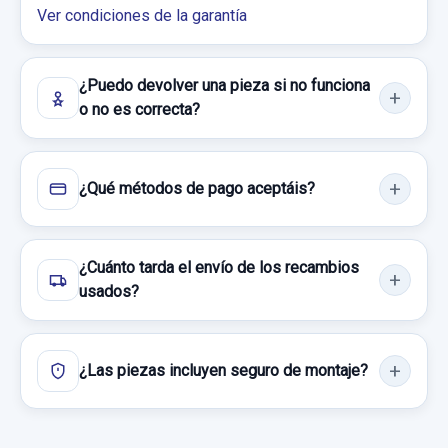
OPEL ZAFIRA B COSMO
Sin IVA, gastos de envío no incluidos.
Ver condiciones de la garantía
Ref:
739499
OEM:
13165247
Garantía 1 año
39,66 €
Consultar por whatsapp
¿Puedo devolver una pieza si no funciona
Sin IVA, gastos de envío no incluidos.
Ref:
628664
OEM:
22242959
o no es correcta?
19,83 €
Consultar por whatsapp
Sin IVA, gastos de envío no incluidos.
¿Qué métodos de pago aceptáis?
Consultar por whatsapp
¿Cuánto tarda el envío de los recambios
usados?
ELEVALUNAS DELANTERO DERECHO
¿Las piezas incluyen seguro de montaje?
13132435RH 6 PINS
ELEVALUNAS DELANTERO DERECHO...