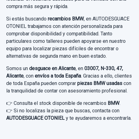
24,79 €
81,81 €
compra más segura y rápida.
BMW SERIE M2 COUPE (F87) BASIS
Sin IVA, gastos de envío no incluidos.
Garantía 1 año
Sin IVA, gastos de envío no incluidos.
Si estás buscando
recambios BMW
, en AUTODESGUACE
Garantía 1 año
OTONIEL trabajamos con atención personalizada para
Ref:
866626
OEM:
228453103
Consultar por whatsapp
comprobar disponibilidad y compatibilidad. Tanto
Ref:
871107
Consultar por whatsapp
OEM:
931991901
89,25 €
particulares como talleres pueden apoyarse en nuestro
equipo para localizar piezas difíciles de encontrar o
39,66 €
Sin IVA, gastos de envío no incluidos.
MANDO ELEVALUNAS DELANTERO IZQUIERDO
alternativas de segunda mano en buen estado.
9226268 2 TECLAS
Sin IVA, gastos de envío no incluidos.
Somos un
desguace en Alicante
, en
03007, N-330, 47,
Consultar por whatsapp
MANDO ELEVALUNAS DELANTERO...
Alicante
, con
envíos a toda España
. Gracias a ello, clientes
usado.
Consultar por whatsapp
de toda España pueden comprar
piezas BMW usadas
con
BMW SERIE M2 COUPE (F87) BASIS
la tranquilidad de contar con asesoramiento profesional.
SOPORTE 7585167 65.682KM COMPRESOR
GUANTERA 51459211310 IZQUIERDA BAJO
👉 Consulta el stock disponible de recambios
BMW
.
CERRADURA CAPOT 724254811
Garantía 1 año
VOLANTE
👉 Si no localizas la pieza que buscas, contacta con
SOPORTE 7585167 65.682KM
CERRADURA CAPOT 724254811 usado.
AUTODESGUACE OTONIEL
y te ayudaremos a encontrarla.
Ref:
866310
OEM:
9226268
COMPRESOR usado.
GUANTERA 51459211310 IZQUIERDA
BMW SERIE M2 COUPE (F87) BASIS
BMW SERIE M2 COUPE (F87) BASIS
BAJO... usado.
52,06 €