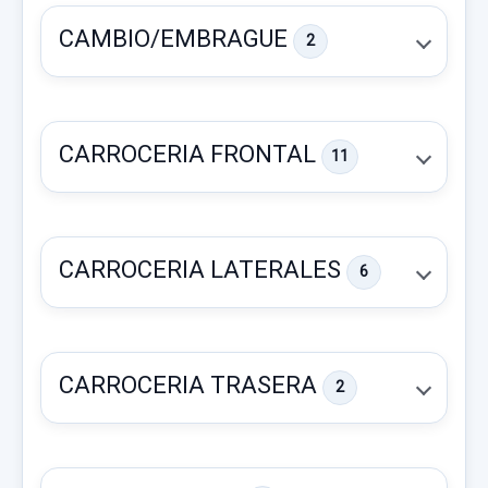
CAMBIO/EMBRAGUE
2
CARROCERIA FRONTAL
11
CARROCERIA LATERALES
6
LUZ INTERIOR 17934900 TRASERA
LUZ INTERIOR 17934900 TRASERA usado.
CARROCERIA TRASERA
2
BMW SERIE M2 COUPE (F87) BASIS
SOPORTE CAMBIO 22312284129 18574710HU
Garantía 1 año
SOPORTE CAMBIO 22312284129