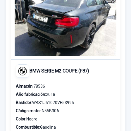
BMW SERIE M2 COUPE (F87)
Almacén:
78536
Año fabricación:
2018
Bastidor:
WBS1J51070VE53995
Código motor:
N55B30A
Color:
Negro
Combustible:
Gasolina