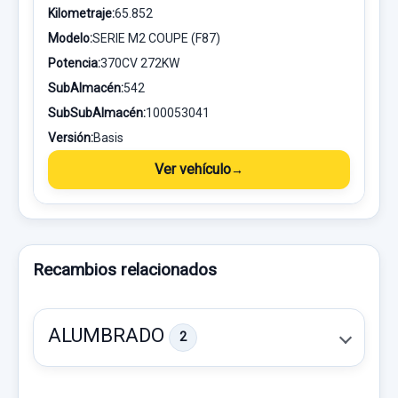
Kilometraje:
65.852
Modelo:
SERIE M2 COUPE (F87)
Potencia:
370CV 272KW
SubAlmacén:
542
SubSubAlmacén:
100053041
Versión:
Basis
Ver vehículo
Recambios relacionados
ALUMBRADO
2