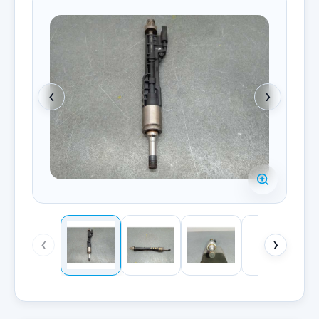
‹
›
‹
›