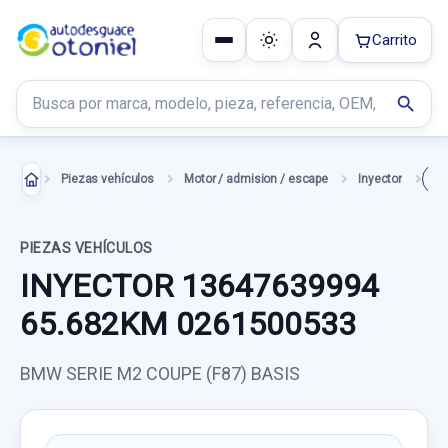
Carrito
Buscar productos
search
Piezas vehículos
Motor / admision / escape
Inyector
PIEZAS VEHÍCULOS
INYECTOR 13647639994
65.682KM 0261500533
BMW SERIE M2 COUPE (F87) BASIS