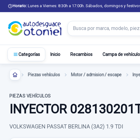
Horario:
Lunes a Viernes: 8:30h a 17:00h. Sábados, domingos y festivo
Buscar productos
Inicio
Recambios
Campa de vehículo
Categorías
Piezas vehículos
Motor / admision / escape
Iny
PIEZAS VEHÍCULOS
INYECTOR 028130201
VOLKSWAGEN PASSAT BERLINA (3A2) 1.9 TDI