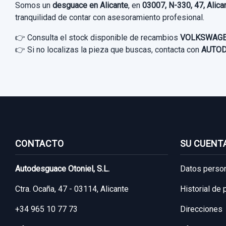
Somos un
desguace en Alicante
, en
03007, N-330, 47, Alica
tranquilidad de contar con asesoramiento profesional.
👉 Consulta el stock disponible de recambios
VOLKSWAG
👉 Si no localizas la pieza que buscas, contacta con
AUTOD
CONTACTO
SU CUENT
Autodesguace Otoniel, S.L.
Datos perso
Ctra. Ocaña, 47 - 03114, Alicante
Historial de
+34 965 10 77 73
Direcciones