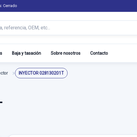
s: Cerrado
s
Baja y tasación
Sobre nosotros
Contacto
ector
INYECTOR 028130201T
T