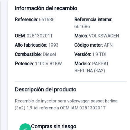
Información del recambio
Referencia:
661686
Referencia interna:
661686
OEM:
028130201T
Marca:
VOLKSWAGEN
Año fabricación:
1993
Código motor:
AFN
Combustible:
Diesel
Versión:
1.9 TDI
Potencia:
110CV 81KW
Modelo:
PASSAT
BERLINA (3A2)
Descripción del producto
Recambio de inyector para volkswagen passat berlina
(3a2) 1.9 tdi referencia OEM IAM 028130201T
Compras sin riesgo