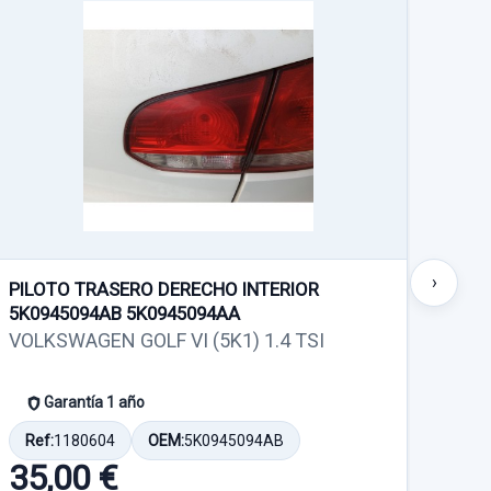
›
PILOTO TRASERO DERECHO INTERIOR
PUE
5K0945094AB 5K0945094AA
VOL
VOLKSWAGEN GOLF VI (5K1) 1.4 TSI
Garantía 1 año
Ref
Ref:
1180604
OEM:
5K0945094AB
14
35,00 €
Sin I