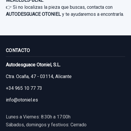
MERCEDES-BENZ
.
Sin IVA, gastos de envío no incluidos.
👉 Si no localizas la pieza que buscas, contacta con
AUTODESGUACE OTONIEL
y te ayudaremos a encontrarla.
Consultar por whatsapp
CONMUTADOR DE ARRANQUE A2469054702
CONMUTADOR DE ARRANQUE
CONTACTO
APOYABRAZOS CENTRAL A1766802000
A2469054702 usado.
A1766807400
Autodesguace Otoniel, S.L.
MERCEDES-BENZ CLASE GLA (W156) GLA
APOYABRAZOS CENTRAL A1766802000...
200 CDI (156.908)
Ctra. Ocaña, 47 - 03114, Alicante
usado.
Garantía 1 año
+34 965 10 77 73
MERCEDES-BENZ CLASE GLA (W156) GLA
DISCO FRENO DELANTERO
200 CDI (156.908)
info@otoniel.es
Ref:
783225
OEM:
A2469054702
DISCO FRENO DELANTERO usado.
Garantía 1 año
MERCEDES-BENZ CLASE GLA (W156) GLA
120,00 €
Lunes a Viernes: 8:30h a 17:00h
200 CDI (156.908)
Sin IVA, gastos de envío no incluidos.
Ref:
783235
OEM:
A1766802000
Sábados, domingos y festivos: Cerrado