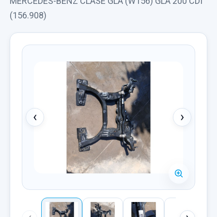
MERCEDES-BENZ CLASE GLA (W156) GLA 200 CDI
(156.908)
‹
›