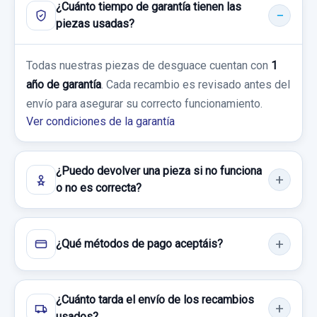
VOLANTE CON MANDOS 3 RADIOS
¿Cuánto tiempo de garantía tienen las
200 CDI (156.908)
100,82 €
piezas usadas?
VOLANTE CON MANDOS 3 RADIOS usado.
Sin IVA, gastos de envío no incluidos.
Garantía 1 año
MERCEDES-BENZ CLASE GLA (W156) GLA
Todas nuestras piezas de desguace cuentan con
1
200 CDI (156.908)
BIELETA ESTABILIZADORA DELANTERA
Ref:
814165
OEM:
A2469065200
año de garantía
. Cada recambio es revisado antes del
Consultar por whatsapp
IZQUIERDA A2463200689
envío para asegurar su correcto funcionamiento.
Garantía 1 año
60,00 €
Ver condiciones de la garantía
BIELETA ESTABILIZADORA DELANTERA...
Sin IVA, gastos de envío no incluidos.
Ref:
783227
usado.
MERCEDES-BENZ CLASE GLA (W156) GLA
150,00 €
¿Puedo devolver una pieza si no funciona
200 CDI (156.908)
Consultar por whatsapp
o no es correcta?
CERRADURA PUERTA DELANTERA IZQUIERDA
Sin IVA, gastos de envío no incluidos.
A1667200135
Garantía 1 año
CERRADURA PUERTA DELANTERA... usado.
Consultar por whatsapp
¿Qué métodos de pago aceptáis?
Ref:
799098
OEM:
A2463200689
MERCEDES-BENZ CLASE GLA (W156) GLA
200 CDI (156.908)
19,83 €
¿Cuánto tarda el envío de los recambios
Sin IVA, gastos de envío no incluidos.
Garantía 1 año
usados?