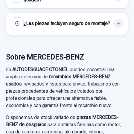
Ref:
777085
OEM:
A1667200135
Consultar por whatsapp
¿Las piezas incluyen seguro de montaje?
11,56 €
TRANSMISION DELANTERA DERECHA
Sin IVA, gastos de envío no incluidos.
TRANSMISION DELANTERA DERECHA
usado.
Consultar por whatsapp
Sobre MERCEDES-BENZ
MERCEDES-BENZ CLASE GLA (W156) GLA
200 CDI (156.908)
MODULO CONFORT A1669004302 PUERTA
En
AUTODESGUACE OTONIEL
puedes encontrar una
DELANTERA DERECHA
amplia selección de
recambios MERCEDES-BENZ
Garantía 1 año
usados
, revisados y listos para enviar. Trabajamos con
MODULO CONFORT A1669004302
piezas procedentes de vehículos tratados por
ENGANCHE CINTURON TRASERO DERECHO
Ref:
783229
PUERTA... usado.
profesionales para ofrecer una alternativa fiable,
MERCEDES-BENZ CLASE GLA (W156) GLA
ENGANCHE CINTURON TRASERO
económica y con garantía frente al recambio nuevo.
120,00 €
200 CDI (156.908)
DERECHO usado.
Sin IVA, gastos de envío no incluidos.
Disponemos de stock variado de
piezas MERCEDES-
MERCEDES-BENZ CLASE GLA (W156) GLA
BENZ de desguace
para distintas familias como motor,
Garantía 1 año
200 CDI (156.908)
caja de cambios, carrocería, alumbrado, interior,