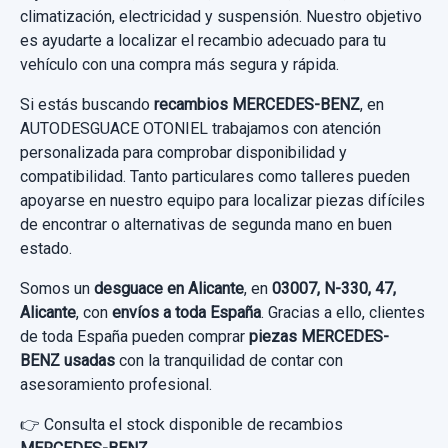
Consultar por whatsapp
DISCO FRENO DELANTERO
climatización, electricidad y suspensión. Nuestro objetivo
Ref:
814166
OEM:
A1669004302
Garantía 1 año
es ayudarte a localizar el recambio adecuado para tu
DISCO FRENO DELANTERO usado.
31,40 €
vehículo con una compra más segura y rápida.
Ref:
783233
MERCEDES-BENZ CLASE GLA (W156) GLA
Sin IVA, gastos de envío no incluidos.
Si estás buscando
recambios MERCEDES-BENZ
, en
200 CDI (156.908)
25,00 €
AUTODESGUACE OTONIEL trabajamos con atención
CERRADURA PUERTA TRASERA DERECHA
Sin IVA, gastos de envío no incluidos.
personalizada para comprobar disponibilidad y
Garantía 1 año
Consultar por whatsapp
A2047302835 4 PIN
compatibilidad. Tanto particulares como talleres pueden
apoyarse en nuestro equipo para localizar piezas difíciles
Ref:
800549
CERRADURA PUERTA TRASERA DERECHA...
Consultar por whatsapp
de encontrar o alternativas de segunda mano en buen
usado.
30,00 €
estado.
MERCEDES-BENZ CLASE GLA (W156) GLA
Sin IVA, gastos de envío no incluidos.
Somos un
desguace en Alicante
, en
03007, N-330, 47,
200 CDI (156.908)
Alicante
, con
envíos a toda España
. Gracias a ello, clientes
de toda España pueden comprar
piezas MERCEDES-
Garantía 1 año
Consultar por whatsapp
BENZ usadas
con la tranquilidad de contar con
asesoramiento profesional.
Ref:
777086
OEM:
A2047302835
👉 Consulta el stock disponible de recambios
7,43 €