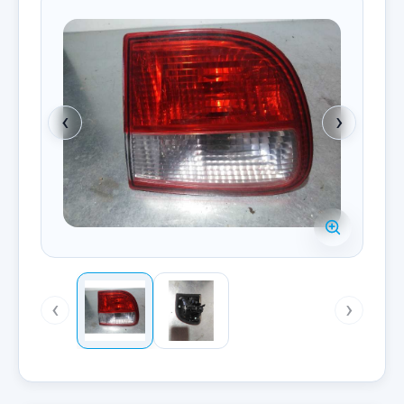
‹
›
‹
›