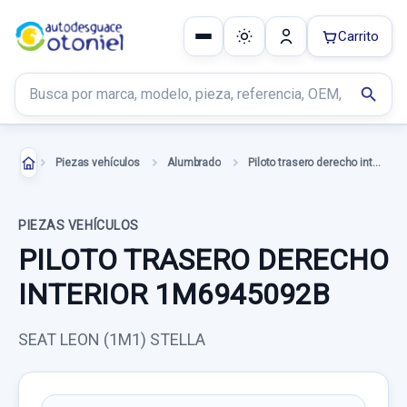
Carrito
Buscar productos
search
Piezas vehículos
Alumbrado
Piloto trasero derecho interior
PIEZAS VEHÍCULOS
PILOTO TRASERO DERECHO
INTERIOR 1M6945092B
SEAT LEON (1M1) STELLA