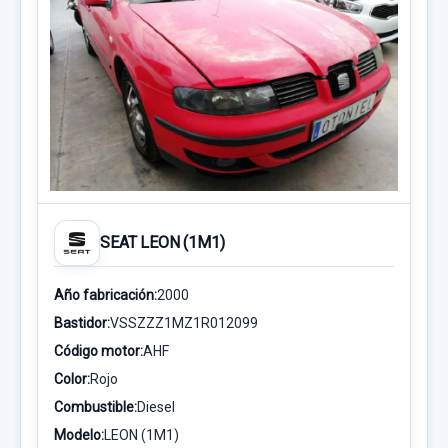
SEAT LEON (1M1)
Año fabricación:
2000
Bastidor:
VSSZZZ1MZ1R012099
Código motor:
AHF
Color:
Rojo
Combustible:
Diesel
Modelo:
LEON (1M1)