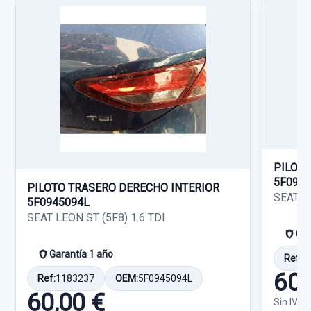
PILOTO
5F094
PILOTO TRASERO DERECHO INTERIOR
SEAT LE
5F0945094L
SEAT LEON ST (5F8) 1.6 TDI
Gar
Garantía 1 año
Ref:
1
60,
Ref:
1183237
OEM:
5F0945094L
60,00 €
Sin IVA,