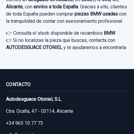
Garantía 1 año
Alicante
, con
envíos a toda España
. Gracias a ello, clientes
de toda España pueden comprar
piezas BMW usadas
con
Ref:
924862
la tranquilidad de contar con asesoramiento profesional.
50,00 €
👉 Consulta el stock disponible de recambios
BMW
.
Sin IVA, gastos de envío no incluidos.
👉 Si no localizas la pieza que buscas, contacta con
AUTODESGUACE OTONIEL
y te ayudaremos a encontrarla.
Consultar por whatsapp
RAMPA INYECTORA 780912702
RAMPA INYECTORA 780912702 usado.
BMW SERIE 1 BERLINA (E81/E87) 116D
CONTACTO
Garantía 1 año
Autodesguace Otoniel, S.L.
Ctra. Ocaña, 47 - 03114, Alicante
Ref:
949233
OEM:
780912702
+34 965 10 77 73
80,00 €