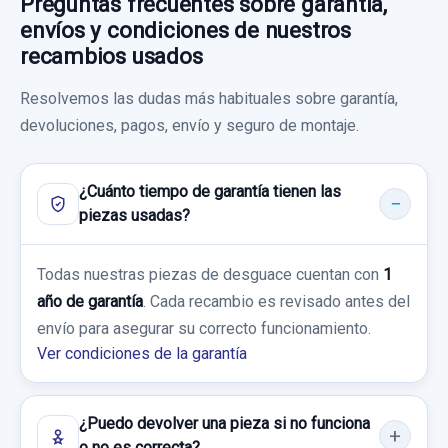
Preguntas frecuentes sobre garantía,
Sin IVA, gastos de envío no incluidos.
ANILLO AIRBAG 9122509 912250903
envíos y condiciones de nuestros
usado.
recambios usados
Consultar por whatsapp
BMW SERIE 1 BERLINA (E81/E87) 116D
Resolvemos las dudas más habituales sobre garantía,
INYECTOR 779844604
devoluciones, pagos, envío y seguro de montaje.
Garantía 1 año
INYECTOR 779844604 usado.
Ref:
938811
OEM:
9122509
BMW SERIE 1 BERLINA (E81/E87) 116D
¿Cuánto tiempo de garantía tienen las
70,00 €
piezas usadas?
Garantía 1 año
Sin IVA, gastos de envío no incluidos.
Todas nuestras piezas de desguace cuentan con
1
Ref:
949225
OEM:
779844604
año de garantía
. Cada recambio es revisado antes del
Consultar por whatsapp
65,28 €
envío para asegurar su correcto funcionamiento.
Ver condiciones de la garantía
Sin IVA, gastos de envío no incluidos.
Consultar por whatsapp
¿Puedo devolver una pieza si no funciona
o no es correcta?