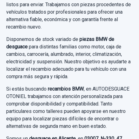
BMW SERIE 1 BERLINA (E81/E87) 116D
listos para enviar. Trabajamos con piezas procedentes de
vehículos tratados por profesionales para ofrecer una
Ref:
940513
OEM:
9227500
Garantía 1 año
alternativa fiable, económica y con garantía frente al
recambio nuevo.
49,58 €
Ref:
949227
OEM:
779844604
Sin IVA, gastos de envío no incluidos.
Disponemos de stock variado de
piezas BMW de
65,28 €
desguace
para distintas familias como motor, caja de
cambios, carrocería, alumbrado, interior, climatización,
Sin IVA, gastos de envío no incluidos.
Consultar por whatsapp
electricidad y suspensión. Nuestro objetivo es ayudarte a
localizar el recambio adecuado para tu vehículo con una
Consultar por whatsapp
compra más segura y rápida.
Si estás buscando
recambios BMW
, en AUTODESGUACE
OTONIEL trabajamos con atención personalizada para
FALDON LATERAL IZQUIERDO 3 PUERTAS
comprobar disponibilidad y compatibilidad. Tanto
FALDON LATERAL IZQUIERDO 3 PUERTAS
particulares como talleres pueden apoyarse en nuestro
usado.
equipo para localizar piezas difíciles de encontrar o
alternativas de segunda mano en buen estado.
BMW SERIE 1 BERLINA (E81/E87) 116D
Somos un
desguace en Alicante
, en
03007, N-330, 47,