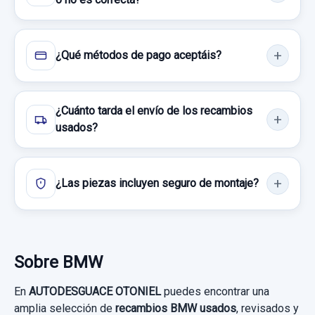
FALDON LATERAL DERECHO
FALDON LATERAL DERECHO usado.
¿Qué métodos de pago aceptáis?
BMW SERIE 1 BERLINA (E81/E87) 116D
Garantía 1 año
¿Cuánto tarda el envío de los recambios
usados?
Ref:
924861
50,00 €
¿Las piezas incluyen seguro de montaje?
Sin IVA, gastos de envío no incluidos.
SISTEMA AUDIO / RADIO CD 9227500
RA9227500 BOTON TOCADO MAL
Consultar por whatsapp
SISTEMA AUDIO / RADIO CD 9227500...
Sobre BMW
usado.
INYECTOR 779844604
BMW SERIE 1 BERLINA (E81/E87) 116D
En
AUTODESGUACE OTONIEL
puedes encontrar una
INYECTOR 779844604 usado.
amplia selección de
recambios BMW usados
, revisados y
Garantía 1 año