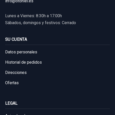
info@otoniel.es
Sin IVA, gastos de envío no incluidos.
Lunes a Viernes: 8:30h a 17:00h
Consultar por whatsapp
Sábados, domingos y festivos: Cerrado
SU CUENTA
CERRADURA PUERTA DELANTERA IZQUIERDA
7229461 5 PINS
Datos personales
CERRADURA PUERTA DELANTERA... usado.
Historial de pedidos
BMW SERIE 1 BERLINA (E81/E87) 116D
Direcciones
Garantía 1 año
Ofertas
Ref:
925036
OEM:
7229461
14,04 €
LEGAL
Sin IVA, gastos de envío no incluidos.