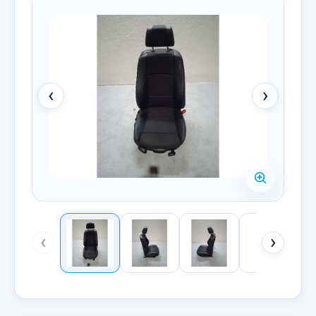
‹
›
‹
›