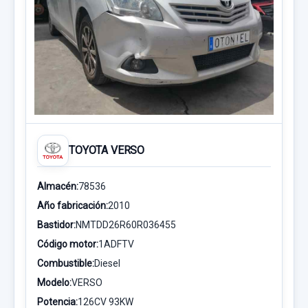
TOYOTA VERSO
Almacén:
78536
Año fabricación:
2010
Bastidor:
NMTDD26R60R036455
Código motor:
1ADFTV
Combustible:
Diesel
Modelo:
VERSO
Potencia:
126CV 93KW