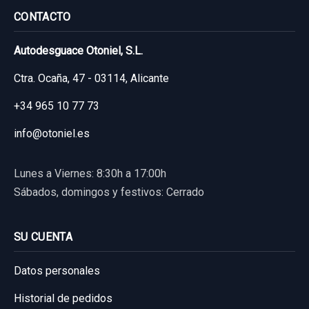
Garantía 1 año
CONTACTO
Ref:
952806
OEM:
588330F010
Autodesguace Otoniel, S.L.
41,31 €
Ctra. Ocaña, 47 - 03114, Alicante
Sin IVA, gastos de envío no incluidos.
+34 965 10 77 73
info@otoniel.es
Consultar por whatsapp
Lunes a Viernes: 8:30h a 17:00h
Sábados, domingos y festivos: Cerrado
SU CUENTA
Datos personales
Historial de pedidos