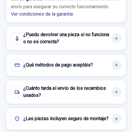
envío para asegurar su correcto funcionamiento.
Consultar por whatsapp
Ver condiciones de la garantía
ELEVALUNAS TRASERO IZQUIERDO
698400F040 ELECTRICO 10 PINES
¿Puedo devolver una pieza si no funciona
ELEVALUNAS TRASERO IZQUIERDO...
o no es correcta?
usado.
TOYOTA VERSO ACTIVE
¿Qué métodos de pago aceptáis?
Garantía 1 año
MANGUETA DELANTERA DERECHA
Ref:
823472
OEM:
698400F040
¿Cuánto tarda el envío de los recambios
MANGUETA DELANTERA DERECHA usado.
usados?
21,48 €
TOYOTA VERSO ACTIVE
Sin IVA, gastos de envío no incluidos.
Garantía 1 año
¿Las piezas incluyen seguro de montaje?
Ref:
952809
Consultar por whatsapp
AIRBAG CORTINA DELANTERO IZQUIERDO