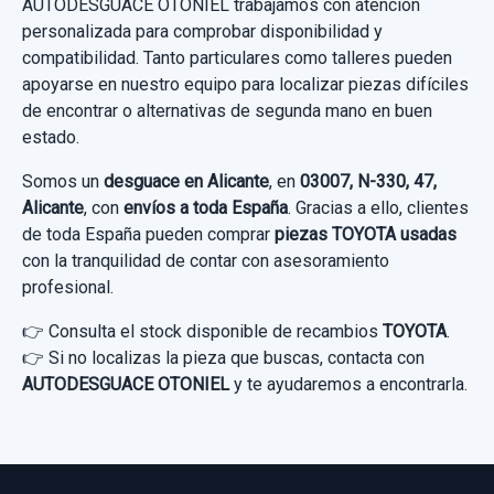
AUTODESGUACE OTONIEL trabajamos con atención
ELEVALUNAS TRASERO DERECHO... usado.
personalizada para comprobar disponibilidad y
TOYOTA VERSO ACTIVE
compatibilidad. Tanto particulares como talleres pueden
apoyarse en nuestro equipo para localizar piezas difíciles
Garantía 1 año
de encontrar o alternativas de segunda mano en buen
estado.
Ref:
823473
OEM:
698300F040
Somos un
desguace en Alicante
, en
03007, N-330, 47,
15,69 €
Alicante
, con
envíos a toda España
. Gracias a ello, clientes
de toda España pueden comprar
piezas TOYOTA usadas
Sin IVA, gastos de envío no incluidos.
con la tranquilidad de contar con asesoramiento
profesional.
Consultar por whatsapp
👉 Consulta el stock disponible de recambios
TOYOTA
.
APOYABRAZOS CENTRAL 588330F010
👉 Si no localizas la pieza que buscas, contacta con
AUTODESGUACE OTONIEL
y te ayudaremos a encontrarla.
APOYABRAZOS CENTRAL 588330F010
usado.
TOYOTA VERSO ACTIVE