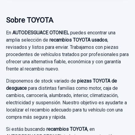
50,00 €
621800F020
Sin IVA, gastos de envío no incluidos.
Sobre TOYOTA
AIRBAG CORTINA DELANTERO
IZQUIERDO... usado.
En
AUTODESGUACE OTONIEL
puedes encontrar una
TOYOTA VERSO ACTIVE
Consultar por whatsapp
amplia selección de
recambios TOYOTA usados
,
revisados y listos para enviar. Trabajamos con piezas
Garantía 1 año
procedentes de vehículos tratados por profesionales para
ofrecer una alternativa fiable, económica y con garantía
Ref:
952805
OEM:
621800F020
frente al recambio nuevo.
44,62 €
Disponemos de stock variado de
piezas TOYOTA de
Sin IVA, gastos de envío no incluidos.
desguace
para distintas familias como motor, caja de
cambios, carrocería, alumbrado, interior, climatización,
electricidad y suspensión. Nuestro objetivo es ayudarte a
Consultar por whatsapp
localizar el recambio adecuado para tu vehículo con una
compra más segura y rápida.
ELEVALUNAS TRASERO DERECHO 698300F040
ELECTRICO 10 PIN
Si estás buscando
recambios TOYOTA
, en