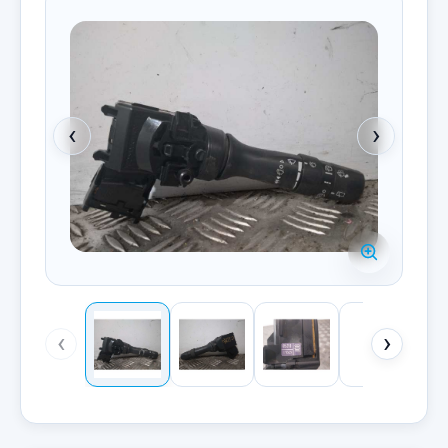
‹
›
‹
›