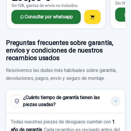
MANGUETA DELANTERA IZQUIERDA...
35,00 €
Sin IVA,
MOTOR LIMPIA DELANTERO 851100F030 6
Sin IVA, gastos de envío no incluidos.
usado.
Sin IVA, gastos de envío no incluidos.
CABLES
C
Consultar por whatsapp
TOYOTA VERSO ACTIVE
MOTOR LIMPIA DELANTERO 851100F030
Garantía 1 año
Consultar por whatsapp
6... usado.
AIRBAG CORTINA DELANTERO DERECHO
TOYOTA VERSO ACTIVE
Preguntas frecuentes sobre garantía,
62170 OF020
Ref:
952808
OEM:
432120F020
envíos y condiciones de nuestros
Garantía 1 año
AIRBAG CORTINA DELANTERO DERECHO...
38,83 €
recambios usados
usado.
Sin IVA, gastos de envío no incluidos.
Ref:
823478
OEM:
851100F030
Resolvemos las dudas más habituales sobre garantía,
TOYOTA VERSO ACTIVE
devoluciones, pagos, envío y seguro de montaje.
40,00 €
Garantía 1 año
Consultar por whatsapp
Sin IVA, gastos de envío no incluidos.
¿Cuánto tiempo de garantía tienen las
Ref:
952804
OEM:
62170 OF020
piezas usadas?
Consultar por whatsapp
90,00 €
Todas nuestras piezas de desguace cuentan con
Sin IVA, gastos de envío no incluidos.
1
año de garantía
. Cada recambio es revisado antes del