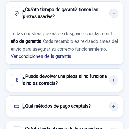
ALFA ROMEO 146 1.6 LUXE
¿Cuánto tiempo de garantía tienen las
piezas usadas?
RETROVISOR IZQUIERDO ELECTRICO 5 PIN
Garantía 1 año
RETROVISOR IZQUIERDO ELECTRICO 5 PIN
Todas nuestras piezas de desguace cuentan con
1
Ref:
805916
usado.
año de garantía
. Cada recambio es revisado antes del
ALFA ROMEO 146 1.6 LUXE
35,00 €
envío para asegurar su correcto funcionamiento.
Sin IVA, gastos de envío no incluidos.
Ver condiciones de la garantía
Garantía 1 año
Ref:
805919
Consultar por whatsapp
¿Puedo devolver una pieza si no funciona
20,00 €
o no es correcta?
Sin IVA, gastos de envío no incluidos.
¿Qué métodos de pago aceptáis?
Consultar por whatsapp
¿Cuánto tarda el envío de los recambios