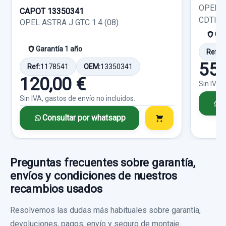
OPEL A
14,87 €
CAPOT 13350341
CDTI (3
OPEL ASTRA J GTC 1.4 (08)
Sin IVA, gastos de envío no incluidos.
Gar
Garantía 1 año
Ref:
1
Consultar por whatsapp
55,
Ref:
1178541
OEM:
13350341
120,00 €
Sin IVA,
Sin IVA, gastos de envío no incluidos.
C
Consultar por whatsapp
Preguntas frecuentes sobre garantía,
envíos y condiciones de nuestros
recambios usados
Resolvemos las dudas más habituales sobre garantía,
devoluciones, pagos, envío y seguro de montaje.