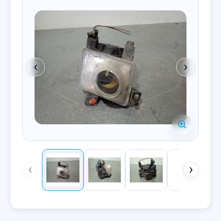
‹
›
‹
›