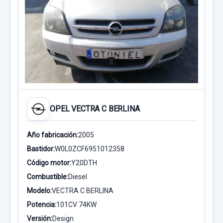
OPEL VECTRA C BERLINA
Año fabricación:
2005
Bastidor:
W0L0ZCF6951012358
Código motor:
Y20DTH
Combustible:
Diesel
Modelo:
VECTRA C BERLINA
Potencia:
101CV 74KW
Versión:
Design