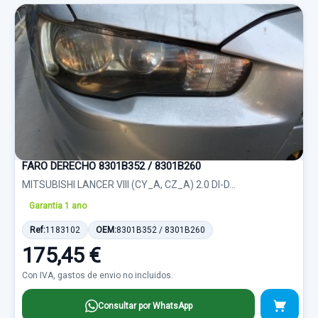
FARO DERECHO 8301B352 / 8301B260
MITSUBISHI LANCER VIII (CY_A, CZ_A) 2.0 DI-D...
Garantia 1 ano
Ref:
1183102
OEM:
8301B352 / 8301B260
175,45 €
Con IVA, gastos de envio no incluidos.
Consultar por WhatsApp