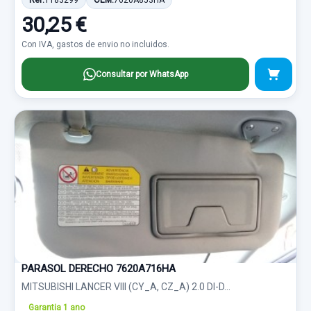
Ref:
1183299
OEM:
7620A853HA
30,25 €
Con IVA, gastos de envio no incluidos.
Consultar por WhatsApp
PARASOL DERECHO 7620A716HA
MITSUBISHI LANCER VIII (CY_A, CZ_A) 2.0 DI-D...
Garantia 1 ano