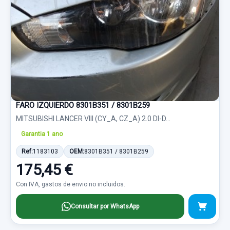
FARO IZQUIERDO 8301B351 / 8301B259
MITSUBISHI LANCER VIII (CY_A, CZ_A) 2.0 DI-D...
Garantia 1 ano
Ref:
1183103
OEM:
8301B351 / 8301B259
175,45 €
Con IVA, gastos de envio no incluidos.
Consultar por WhatsApp