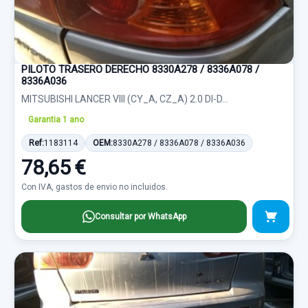
PILOTO TRASERO DERECHO 8330A278 / 8336A078 /
8336A036
MITSUBISHI LANCER VIII (CY_A, CZ_A) 2.0 DI-D...
Garantia 1 ano
Ref:
1183114
OEM:
8330A278 / 8336A078 / 8336A036
78,65 €
Con IVA, gastos de envio no incluidos.
Consultar por WhatsApp