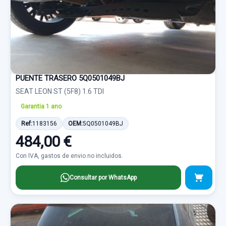
PUENTE TRASERO 5Q0501049BJ
SEAT LEON ST (5F8) 1.6 TDI
Garantia 1 ano
Ref:
1183156
OEM:
5Q0501049BJ
484,00 €
Con IVA, gastos de envio no incluidos.
Consultar por WhatsApp