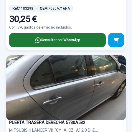
Ref:
1183298
OEM:
7620A716HA
30,25 €
Con IVA, gastos de envio no incluidos.
Consultar por WhatsApp
PUERTA TRASERA DERECHA 5730A582
MITSUBISHI LANCER VIII (CY_A, CZ_A) 2.0 DI-D...