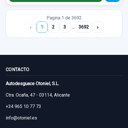
Pagina 1 de 3692
‹
›
1
2
3
...
3692
CONTACTO
Autodesguace Otoniel, S.L.
Ctra. Ocaña, 47 - 03114, Alicante
+34 965 10 77 73
info@otoniel.es