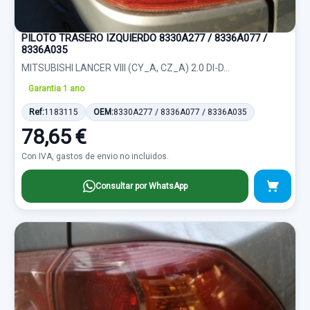
PILOTO TRASERO IZQUIERDO 8330A277 / 8336A077 /
8336A035
MITSUBISHI LANCER VIII (CY_A, CZ_A) 2.0 DI-D...
Garantia 1 ano
Ref:
1183115
OEM:
8330A277 / 8336A077 / 8336A035
78,65 €
Con IVA, gastos de envio no incluidos.
Consultar por WhatsApp