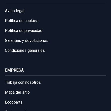
Aviso legal
Política de cookies
Política de privacidad
Garantías y devoluciones
Condiciones generales
EMPRESA
AMORTIGUADOR DELANTERO DERECHO
5QF413031BM 5QF412021PP
Trabaja con nosotros
AMORTIGUADOR DELANTERO DERECHO...
Mapa del sitio
usado.
Ecooparts
VOLKSWAGEN TIGUAN (AD1, AX1) 2.0 TDI
4MOTION