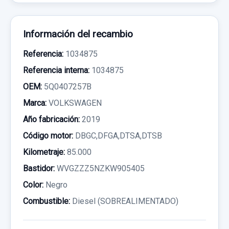
Información del recambio
Referencia:
1034875
Referencia interna:
1034875
OEM:
5Q0407257B
Marca:
VOLKSWAGEN
Año fabricación:
2019
Código motor:
DBGC,DFGA,DTSA,DTSB
Kilometraje:
85.000
Bastidor:
WVGZZZ5NZKW905405
Color:
Negro
Combustible:
Diesel (SOBREALIMENTADO)