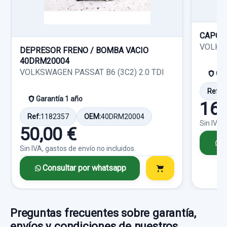
Ref:
1051946
OEM:
5Q0407258B
4MOTION
76,85 €
Garantía 1 año
CAPOT
Sin IVA, gastos de envío no incluidos.
VOLKSW
DEPRESOR FRENO / BOMBA VACIO
Ref:
1051944
OEM:
8V0615124D
40DRM20004
VOLKSWAGEN PASSAT B6 (3C2) 2.0 TDI
Consultar por whatsapp
Gar
23,96 €
Ref:
1
Sin IVA, gastos de envío no incluidos.
Garantía 1 año
160
Ref:
1182357
OEM:
40DRM20004
Sin IVA,
Consultar por whatsapp
50,00 €
C
Sin IVA, gastos de envío no incluidos.
Consultar por whatsapp
Preguntas frecuentes sobre garantía,
envíos y condiciones de nuestros