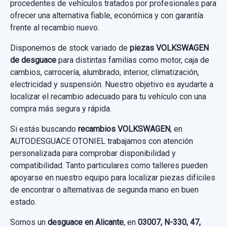
procedentes de vehículos tratados por profesionales para
TRANSMISION DELANTERA DERECHA
ofrecer una alternativa fiable, económica y con garantía
3Q0407272C
frente al recambio nuevo.
SERVOFRENO 5QH614105D TBGFA40019A
TRANSMISION DELANTERA DERECHA...
Disponemos de stock variado de
piezas VOLKSWAGEN
usado.
SERVOFRENO 5QH614105D TBGFA40019A
de desguace
para distintas familias como motor, caja de
VOLKSWAGEN TIGUAN (AD1, AX1) 2.0 TDI
usado.
cambios, carrocería, alumbrado, interior, climatización,
4MOTION
VOLKSWAGEN TIGUAN (AD1, AX1) 2.0 TDI
electricidad y suspensión. Nuestro objetivo es ayudarte a
localizar el recambio adecuado para tu vehículo con una
4MOTION
Garantía 1 año
compra más segura y rápida.
Garantía 1 año
Si estás buscando
Ref:
1034880
recambios VOLKSWAGEN
OEM:
3Q0407272C
, en
AUTODESGUACE OTONIEL trabajamos con atención
Ref:
1034865
OEM:
5QH614105D
62,80 €
personalizada para comprobar disponibilidad y
52,06 €
compatibilidad. Tanto particulares como talleres pueden
Sin IVA, gastos de envío no incluidos.
apoyarse en nuestro equipo para localizar piezas difíciles
Sin IVA, gastos de envío no incluidos.
de encontrar o alternativas de segunda mano en buen
Consultar por whatsapp
estado.
Consultar por whatsapp
Somos un
desguace en Alicante
, en
03007, N-330, 47,