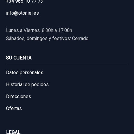
+34 965 10 77 73
AMORTIGUADOR DELANTERO IZQUIERDO...
usado.
info@otoniel.es
VOLKSWAGEN TIGUAN (AD1, AX1) 2.0 TDI
4MOTION
Lunes a Viernes: 8:30h a 17:00h
Sábados, domingos y festivos: Cerrado
Garantía 1 año
Ref:
1034873
OEM:
5QF412021PP
SU CUENTA
67,76 €
Datos personales
Sin IVA, gastos de envío no incluidos.
Historial de pedidos
Direcciones
Consultar por whatsapp
Ofertas
LEGAL