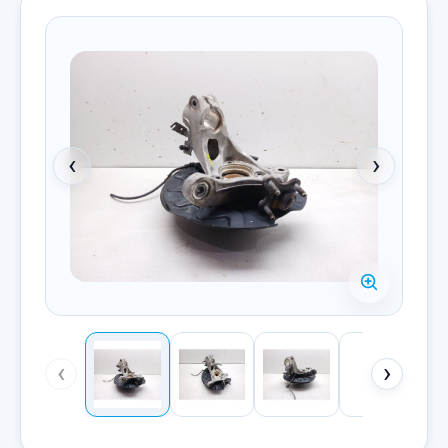
‹
›
‹
›