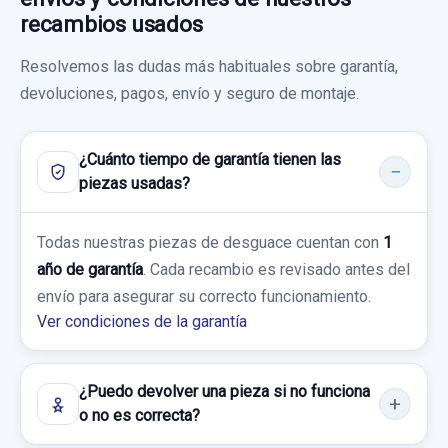
recambios usados
Resolvemos las dudas más habituales sobre garantía,
devoluciones, pagos, envío y seguro de montaje.
TRANSMISION DELANTERA IZQUIERDA
3Q0407271N
¿Cuánto tiempo de garantía tienen las
TRANSMISION DELANTERA IZQUIERDA...
piezas usadas?
usado.
ABS 5Q0614517EE
VOLKSWAGEN TIGUAN (AD1, AX1) 2.0 TDI
Todas nuestras piezas de desguace cuentan con
1
4MOTION
ABS 5Q0614517EE usado.
año de garantía
. Cada recambio es revisado antes del
VOLKSWAGEN TIGUAN (AD1, AX1) 2.0 TDI
envío para asegurar su correcto funcionamiento.
Garantía 1 año
4MOTION
Ver condiciones de la garantía
Ref:
1034879
OEM:
3Q0407271N
Garantía 1 año
¿Puedo devolver una pieza si no funciona
69,41 €
Ref:
1034864
OEM:
5Q0614517EE
o no es correcta?
Sin IVA, gastos de envío no incluidos.