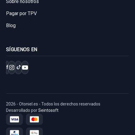
Sobre nosotros
Garantía 1 año
Pagar por TPV
Blog
Ref:
1034874
OEM:
5QF413031BM
71,89 €
SÍGUENOS EN
Sin IVA, gastos de envío no incluidos.
f
Consultar por whatsapp
2026 - Otoniel.es - Todos los derechos reservados
Desarrollado por
Seintosoft