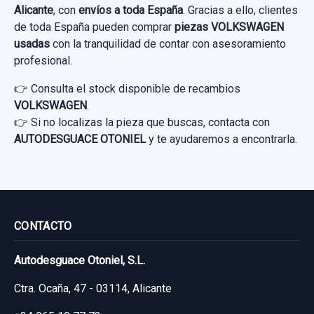
Alicante
, con
envíos a toda España
. Gracias a ello, clientes
de toda España pueden comprar
piezas VOLKSWAGEN
usadas
con la tranquilidad de contar con asesoramiento
profesional.
👉 Consulta el stock disponible de recambios
VOLKSWAGEN
.
👉 Si no localizas la pieza que buscas, contacta con
AUTODESGUACE OTONIEL
y te ayudaremos a encontrarla.
CONTACTO
Autodesguace Otoniel, S.L.
AMORTIGUADOR DELANTERO IZQUIERDO
Ctra. Ocaña, 47 - 03114, Alicante
5QF412021PP